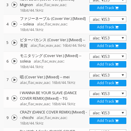
3
Mignon
alac,flac,wav,aac:
Add Track
16bit/44.1kHz
ファジーネーブル (Cover Ver.) [Mixed]
4
--
soleia
alac,flac,wav,aac:
Add Track
16bit/44.1kHz
ビターバカンス (Cover Ver.) [Mixed]
--
5
美賀
alac,flac,wav,aac: 16bit/44.1kHz
Add Track
モニタリング (Cover Ver.) [Mixed]
--
6
soleia
alac,flac,wav,aac:
Add Track
16bit/44.1kHz
唱 (Cover Ver.) [Mixed]
--
mei
7
alac,flac,wav,aac: 16bit/44.1kHz
Add Track
I WANNA BE YOUR SLAVE (DANCE
8
COVER REMIX) [Mixed]
--
TG
Add Track
alac,flac,wav,aac: 16bit/44.1kHz
CRAZY (DANCE COVER REMIX) [Mixed]
-
9
-
chicchi
alac,flac,wav,aac:
Add Track
16bit/44.1kHz