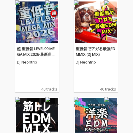
超 重低音 LEVEL99 ME
重低音でアガる最強ED
GA MIX 2026-最新曲か
MMIX (DJ MIX)
ら定番人気曲まで揃っ
DJ Neontrip
DJ Neontrip
た最強MIX- (DJ MIX)
40 tracks
40 tracks