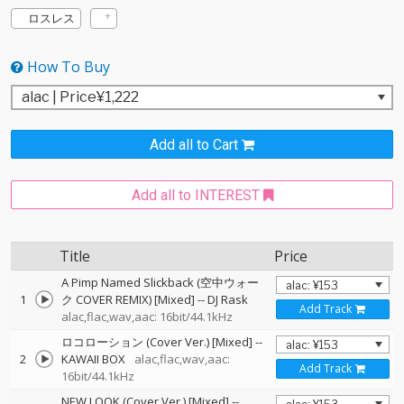
ロスレス
How To Buy
Add all to Cart
Add all to INTEREST
Title
Price
A Pimp Named Slickback (空中ウォー
1
ク COVER REMIX) [Mixed]
--
DJ Rask
Add Track
alac,flac,wav,aac: 16bit/44.1kHz
ロコローション (Cover Ver.) [Mixed]
--
2
KAWAII BOX
alac,flac,wav,aac:
Add Track
16bit/44.1kHz
NEW LOOK (Cover Ver.) [Mixed]
--