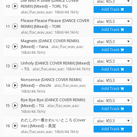
Die With A Smile (DANCE COVER
10
REMIX) [Mixed]
--
TORI
TG
Add Track
alac,flac,wav,aac: 16bit/44.1kHz
Please Please Please (DANCE COVER
11
REMIX) [Mixed]
--
TORI
Add Track
alac,flac,wav,aac: 16bit/44.1kHz
Magnetic (DANCE COVER REMIX)
12
[Mixed]
--
Yana
alac,flac,wav,aac:
Add Track
16bit/44.1kHz
Unholy (DANCE COVER REMIX) [Mixed]
13
--
TG
alac,flac,wav,aac: 16bit/44.1kHz
Add Track
Nonsense (DANCE COVER REMIX)
14
[Mixed]
--
chicchi
alac,flac,wav,aac:
Add Track
16bit/44.1kHz
Bye Bye Bye (DANCE COVER REMIX)
15
[Mixed]
--
TG
alac,flac,wav,aac:
Add Track
16bit/44.1kHz
わたしの一番かわいいところ (Cover
16
Ver.) [Mixed]
--
美賀
Add Track
alac,flac,wav,aac: 16bit/44.1kHz