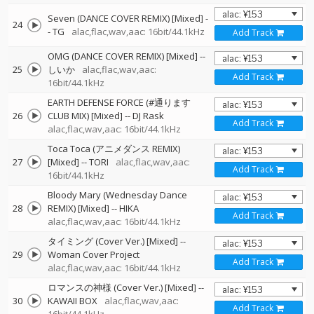
Seven (DANCE COVER REMIX) [Mixed]
-
24
-
TG
alac,flac,wav,aac: 16bit/44.1kHz
Add Track
OMG (DANCE COVER REMIX) [Mixed]
--
25
しいか
alac,flac,wav,aac:
Add Track
16bit/44.1kHz
EARTH DEFENSE FORCE (#通ります
26
CLUB MIX) [Mixed]
--
DJ Rask
Add Track
alac,flac,wav,aac: 16bit/44.1kHz
Toca Toca (アニメダンス REMIX)
27
[Mixed]
--
TORI
alac,flac,wav,aac:
Add Track
16bit/44.1kHz
Bloody Mary (Wednesday Dance
28
REMIX) [Mixed]
--
HIKA
Add Track
alac,flac,wav,aac: 16bit/44.1kHz
タイミング (Cover Ver.) [Mixed]
--
29
Woman Cover Project
Add Track
alac,flac,wav,aac: 16bit/44.1kHz
ロマンスの神様 (Cover Ver.) [Mixed]
--
30
KAWAII BOX
alac,flac,wav,aac:
Add Track