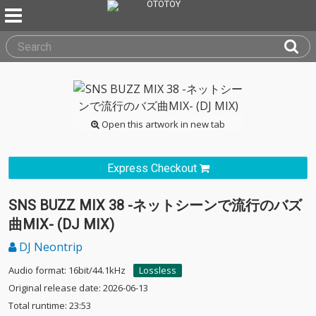
Open this artwork in new tab
Express Checkout
SNS BUZZ MIX 38 -ネットシーンで流行のバズ
曲MIX- (DJ MIX)
DJ Neontrip
Audio format: 16bit/44.1kHz
Lossless
Original release date: 2026-06-13
Total runtime: 23:53