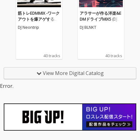
筋トレEDMMIX -ワーク
アラサーが作る洋楽&E
アウトを爆アゲする神
DMドライブMIX5 (DJ M
洋楽&最新EDM- (DJ MI
IX)
DJ Neontrip
DJ BLNKT
X)
40 tracks
40 tracks
View More Digital Catalog
Error.