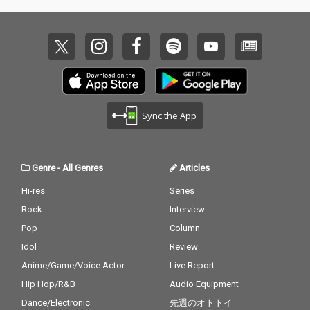
Sync the App
Genre
-
All Genres
Articles
Hi-res
Series
Rock
Interview
Pop
Column
Idol
Review
Anime/Game/Voice Actor
Live Report
Hip Hop/R&B
Audio Equipment
Dance/Electronic
先週のオトトイ