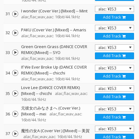
16bit/44.1kHz
I wonder (Cover Ver.) [Mixed]
--
Mint
31
alac,flac,wav,aac: 16bit/44.1kHz
Add Track
PAKU (Cover Ver.) [Mixed]
--
Amaris
32
alac,flac,wav,aac: 16bit/44.1kHz
Add Track
Green Green Grass (DANCE COVER
33
REMIX) [Mixed]
--
SYO
Add Track
alac,flac,wav,aac: 16bit/44.1kHz
If We Ever Broke Up (DANCE COVER
34
REMIX) [Mixed]
--
chicchi
Add Track
alac,flac,wav,aac: 16bit/44.1kHz
Love Lee (DANCE COVER REMIX)
35
[Mixed]
--
chicchi
alac,flac,wav,aac:
Add Track
16bit/44.1kHz
元彼女のみなさまへ (Cover Ver.)
36
[Mixed]
--
mei
alac,flac,wav,aac:
Add Track
16bit/44.1kHz
魔性の女A (Cover Ver.) [Mixed]
--
美賀
37
alac,flac,wav,aac: 16bit/44.1kHz
Add Track