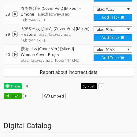
春を告げる (Cover Ver.) [Mixed]
--
38
Limone
alac,flac,wav,aac:
Add Track
16bit/44.1kHz
ガチやべぇじゃん (Cover Ver.) [Mixed]
39
--
estela
alac,flac,wav,aac:
Add Track
16bit/44.1kHz
接吻 kiss (Cover Ver.) [Mixed]
--
40
Woman Cover Project
Add Track
alac,flac,wav,aac: 16bit/44.1kHz
Report about incorrect data
Post
-
Embed
Like!
0
Digital Catalog