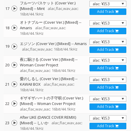
フルーツバスケット (Cover Ver.)
17
[Mixed]
--
Mint
alac,flac,wav,aac:
Add Track
16bit/44.1kHz
オトナブルー (Cover Ver.) [Mixed]
--
18
Amaris
alac,flac,wav,aac:
Add Track
16bit/44.1kHz
エジソン (Cover Ver.) [Mixed]
--
Amaris
19
alac,flac,wav,aac: 16bit/44.1kHz
Add Track
夜に駆ける (Cover Ver.) [Mixed]
--
20
Woman Cover Project
Add Track
alac,flac,wav,aac: 16bit/44.1kHz
愛のしるし (Cover Ver.) [Mixed]
--
21
KAWAII BOX
alac,flac,wav,aac:
Add Track
16bit/44.1kHz
ギザギザハートの子守唄 (Cover Ver.)
22
[Mixed]
--
Woman Cover Project
Add Track
alac,flac,wav,aac: 16bit/44.1kHz
After LIKE (DANCE COVER REMIX)
23
[Mixed]
--
しいか
alac,flac,wav,aac:
Add Track
16bit/44.1kHz