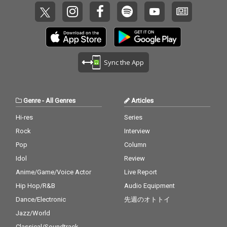
Sync the App
Genre
-
All Genres
Articles
Hi-res
Series
Rock
Interview
Pop
Column
Idol
Review
Anime/Game/Voice Actor
Live Report
Hip Hop/R&B
Audio Equipment
Dance/Electronic
先週のオトトイ
Jazz/World
Classical/Soundtrack