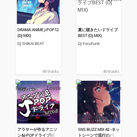
DRAMA ANIME J-POP12
夏に聴きたいドライブ
(DJ MIX)
BEST (DJ MIX)
DJ SHIKAI BEAT
DJ YoruFunk
40 tracks
40 tracks
アラサーが作るアニソ
SNS BUZZ MIX 42 -ネッ
ン&J-POPドライブMIX1
トシーンで流行のバズ