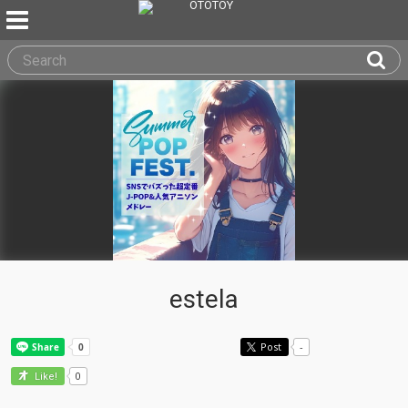
estela
Post
-
0
Like!