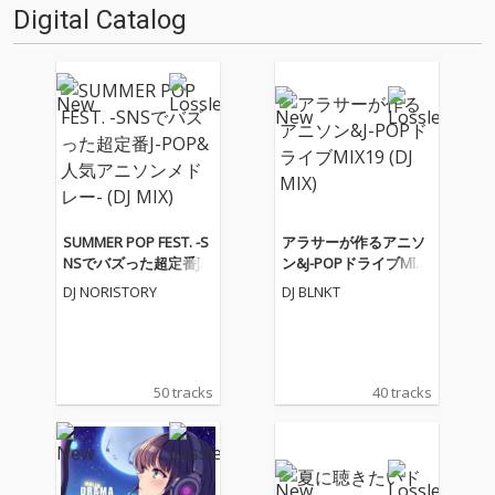
Digital Catalog
SUMMER POP FEST. -S
アラサーが作るアニソ
NSでバズった超定番J-P
ン&J-POPドライブMIX1
OP&人気アニソンメド
9 (DJ MIX)
DJ NORISTORY
DJ BLNKT
レー- (DJ MIX)
50 tracks
40 tracks