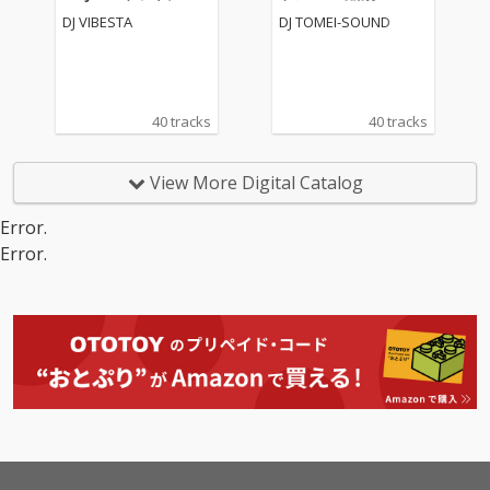
8 (DJ MIX)
曲MIX- (DJ MIX)
DJ VIBESTA
DJ TOMEI-SOUND
40 tracks
40 tracks
View More Digital Catalog
Error.
Error.