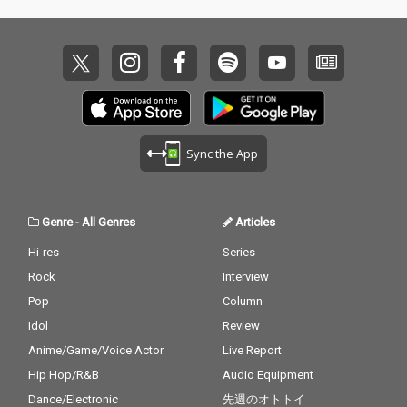
Sync the App
Genre
-
All Genres
Articles
Hi-res
Series
Rock
Interview
Pop
Column
Idol
Review
Anime/Game/Voice Actor
Live Report
Hip Hop/R&B
Audio Equipment
Dance/Electronic
先週のオトトイ