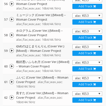
56
Woman Cover Project
Add Track
alac,flac,wav,aac: 16bit/44.1kHz
ミュージック (Cover Ver.) [Mixed]
--
57
Woman Cover Project
Add Track
alac,flac,wav,aac: 16bit/44.1kHz
ホログラム (Cover Ver.) [Mixed]
--
58
Woman Cover Project
Add Track
alac,flac,wav,aac: 16bit/44.1kHz
ゆめのはじまりんりん (Cover Ver.)
59
[Mixed]
--
Woman Cover Project
Add Track
alac,flac,wav,aac: 16bit/44.1kHz
格好悪いふられ方 (Cover Ver.) [Mixed]
60
--
Woman Cover Project
Add Track
alac,flac,wav,aac: 16bit/44.1kHz
ふいに (Cover Ver.) [Mixed]
--
Woman
61
Cover Project
alac,flac,wav,aac:
Add Track
16bit/44.1kHz
良すた (Cover Ver.) [Mixed]
--
Woman
62
Cover Project
alac,flac,wav,aac:
Add Track
16bit/44.1kHz