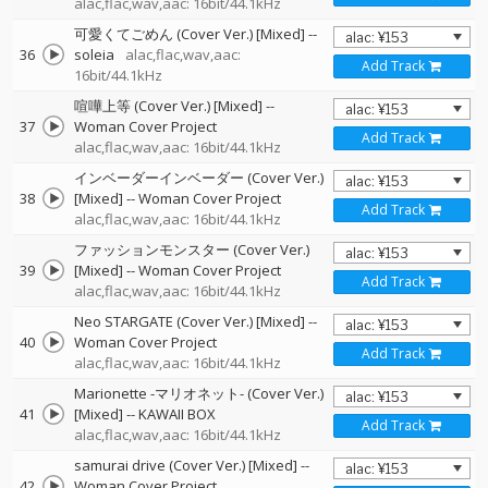
alac,flac,wav,aac: 16bit/44.1kHz
可愛くてごめん (Cover Ver.) [Mixed]
--
36
soleia
alac,flac,wav,aac:
Add Track
16bit/44.1kHz
喧嘩上等 (Cover Ver.) [Mixed]
--
37
Woman Cover Project
Add Track
alac,flac,wav,aac: 16bit/44.1kHz
インベーダーインベーダー (Cover Ver.)
38
[Mixed]
--
Woman Cover Project
Add Track
alac,flac,wav,aac: 16bit/44.1kHz
ファッションモンスター (Cover Ver.)
39
[Mixed]
--
Woman Cover Project
Add Track
alac,flac,wav,aac: 16bit/44.1kHz
Neo STARGATE (Cover Ver.) [Mixed]
--
40
Woman Cover Project
Add Track
alac,flac,wav,aac: 16bit/44.1kHz
Marionette -マリオネット- (Cover Ver.)
41
[Mixed]
--
KAWAII BOX
Add Track
alac,flac,wav,aac: 16bit/44.1kHz
samurai drive (Cover Ver.) [Mixed]
--
42
Woman Cover Project