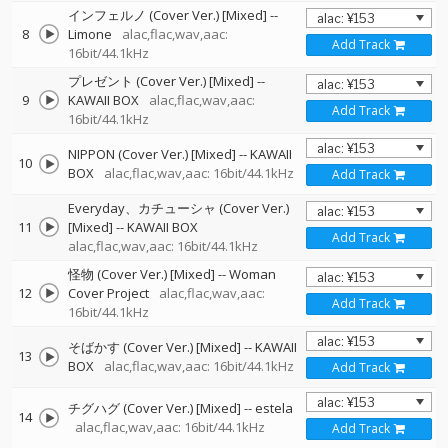
インフェルノ (Cover Ver.) [Mixed]
--
8
Limone
alac,flac,wav,aac:
Add Track
16bit/44.1kHz
プレゼント (Cover Ver.) [Mixed]
--
9
KAWAII BOX
alac,flac,wav,aac:
Add Track
16bit/44.1kHz
NIPPON (Cover Ver.) [Mixed]
--
KAWAII
10
BOX
alac,flac,wav,aac: 16bit/44.1kHz
Add Track
Everyday、カチューシャ (Cover Ver.)
11
[Mixed]
--
KAWAII BOX
Add Track
alac,flac,wav,aac: 16bit/44.1kHz
怪物 (Cover Ver.) [Mixed]
--
Woman
12
Cover Project
alac,flac,wav,aac:
Add Track
16bit/44.1kHz
そばかす (Cover Ver.) [Mixed]
--
KAWAII
13
BOX
alac,flac,wav,aac: 16bit/44.1kHz
Add Track
チグハグ (Cover Ver.) [Mixed]
--
estela
14
alac,flac,wav,aac: 16bit/44.1kHz
Add Track