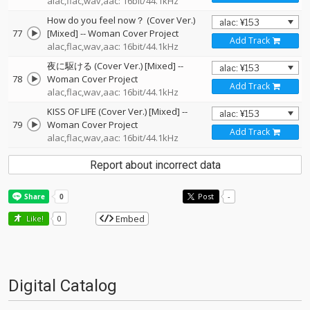
alac,flac,wav,aac: 16bit/44.1kHz
How do you feel now？ (Cover Ver.)
77
[Mixed]
--
Woman Cover Project
Add Track
alac,flac,wav,aac: 16bit/44.1kHz
夜に駆ける (Cover Ver.) [Mixed]
--
78
Woman Cover Project
Add Track
alac,flac,wav,aac: 16bit/44.1kHz
KISS OF LIFE (Cover Ver.) [Mixed]
--
79
Woman Cover Project
Add Track
alac,flac,wav,aac: 16bit/44.1kHz
Report about incorrect data
Post
-
Embed
Like!
0
Digital Catalog