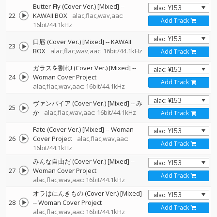
Butter-Fly (Cover Ver.) [Mixed]
--
22
KAWAII BOX
alac,flac,wav,aac:
Add Track
16bit/44.1kHz
口唇 (Cover Ver.) [Mixed]
--
KAWAII
23
BOX
alac,flac,wav,aac: 16bit/44.1kHz
Add Track
ガラスを割れ! (Cover Ver.) [Mixed]
--
24
Woman Cover Project
Add Track
alac,flac,wav,aac: 16bit/44.1kHz
ヴァンパイア (Cover Ver.) [Mixed]
--
み
25
か
alac,flac,wav,aac: 16bit/44.1kHz
Add Track
Fate (Cover Ver.) [Mixed]
--
Woman
26
Cover Project
alac,flac,wav,aac:
Add Track
16bit/44.1kHz
みんな自由だ (Cover Ver.) [Mixed]
--
27
Woman Cover Project
Add Track
alac,flac,wav,aac: 16bit/44.1kHz
オラはにんきもの (Cover Ver.) [Mixed]
28
--
Woman Cover Project
Add Track
alac,flac,wav,aac: 16bit/44.1kHz