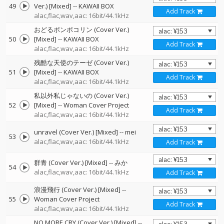
49
Ver.) [Mixed]
--
KAWAII BOX
Add Track
alac,flac,wav,aac: 16bit/44.1kHz
おどるポンポコリン (Cover Ver.)
50
[Mixed]
--
KAWAII BOX
Add Track
alac,flac,wav,aac: 16bit/44.1kHz
残酷な天使のテーゼ (Cover Ver.)
51
[Mixed]
--
KAWAII BOX
Add Track
alac,flac,wav,aac: 16bit/44.1kHz
私以外私じゃないの (Cover Ver.)
52
[Mixed]
--
Woman Cover Project
Add Track
alac,flac,wav,aac: 16bit/44.1kHz
unravel (Cover Ver.) [Mixed]
--
mei
53
alac,flac,wav,aac: 16bit/44.1kHz
Add Track
群青 (Cover Ver.) [Mixed]
--
みか
54
alac,flac,wav,aac: 16bit/44.1kHz
Add Track
浪漫飛行 (Cover Ver.) [Mixed]
--
55
Woman Cover Project
Add Track
alac,flac,wav,aac: 16bit/44.1kHz
NO MORE CRY (Cover Ver.) [Mixed]
--