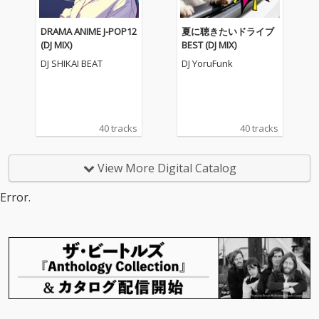
DRAMA ANIME J-POP12
夏に聴きたいドライブ
(DJ MIX)
BEST (DJ MIX)
DJ SHIKAI BEAT
DJ YoruFunk
40 tracks
40 tracks
View More Digital Catalog
Error.