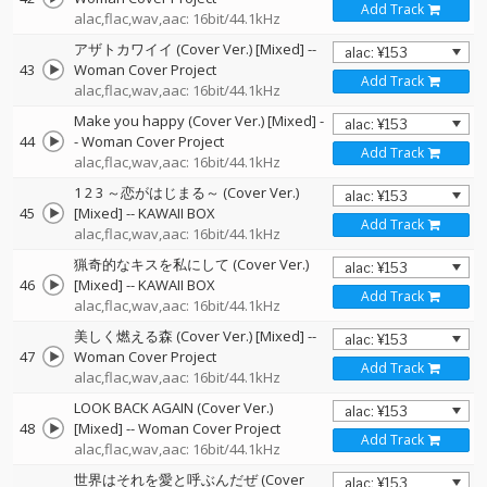
Add Track
alac,flac,wav,aac: 16bit/44.1kHz
アザトカワイイ (Cover Ver.) [Mixed]
--
43
Woman Cover Project
Add Track
alac,flac,wav,aac: 16bit/44.1kHz
Make you happy (Cover Ver.) [Mixed]
-
44
-
Woman Cover Project
Add Track
alac,flac,wav,aac: 16bit/44.1kHz
1 2 3 ～恋がはじまる～ (Cover Ver.)
45
[Mixed]
--
KAWAII BOX
Add Track
alac,flac,wav,aac: 16bit/44.1kHz
猟奇的なキスを私にして (Cover Ver.)
46
[Mixed]
--
KAWAII BOX
Add Track
alac,flac,wav,aac: 16bit/44.1kHz
美しく燃える森 (Cover Ver.) [Mixed]
--
47
Woman Cover Project
Add Track
alac,flac,wav,aac: 16bit/44.1kHz
LOOK BACK AGAIN (Cover Ver.)
48
[Mixed]
--
Woman Cover Project
Add Track
alac,flac,wav,aac: 16bit/44.1kHz
世界はそれを愛と呼ぶんだぜ (Cover