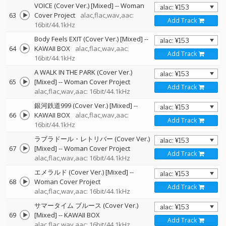
VOICE (Cover Ver.) [Mixed]
--
Woman
63
Cover Project
alac,flac,wav,aac:
Add Track
16bit/44.1kHz
Body Feels EXIT (Cover Ver.) [Mixed]
--
64
KAWAII BOX
alac,flac,wav,aac:
Add Track
16bit/44.1kHz
A WALK IN THE PARK (Cover Ver.)
65
[Mixed]
--
Woman Cover Project
Add Track
alac,flac,wav,aac: 16bit/44.1kHz
銀河鉄道999 (Cover Ver.) [Mixed]
--
66
KAWAII BOX
alac,flac,wav,aac:
Add Track
16bit/44.1kHz
ラブラドール・レトリバー (Cover Ver.)
67
[Mixed]
--
Woman Cover Project
Add Track
alac,flac,wav,aac: 16bit/44.1kHz
エメラルド (Cover Ver.) [Mixed]
--
68
Woman Cover Project
Add Track
alac,flac,wav,aac: 16bit/44.1kHz
サマータイム ブルース (Cover Ver.)
69
[Mixed]
--
KAWAII BOX
Add Track
alac,flac,wav,aac: 16bit/44.1kHz