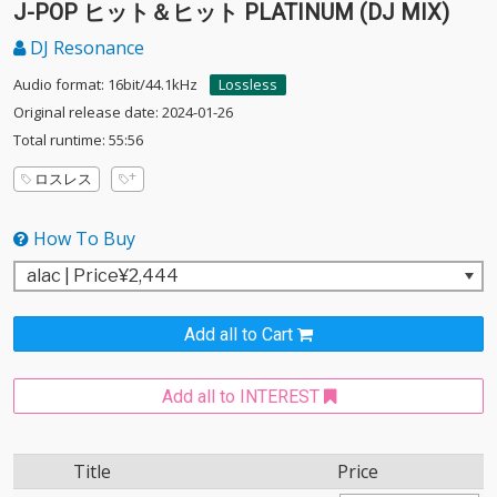
J-POP ヒット＆ヒット PLATINUM (DJ MIX)
DJ Resonance
Audio format: 16bit/44.1kHz
Lossless
Original release date: 2024-01-26
Total runtime: 55:56
ロスレス
How To Buy
Add all to Cart
Add all to INTEREST
Title
Price