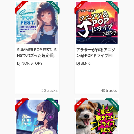
SUMMER POP FEST. -S
アラサーが作るアニソ
NSでバズった超定番J-P
ン&J-POPドライブMIX1
OP&人気アニソンメド
9 (DJ MIX)
DJ NORISTORY
DJ BLNKT
レー- (DJ MIX)
50 tracks
40 tracks