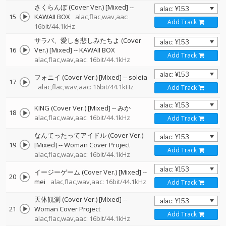
さくらんぼ (Cover Ver.) [Mixed]
--
15
KAWAII BOX
alac,flac,wav,aac:
Add Track
16bit/44.1kHz
サラバ、愛しき悲しみたちよ (Cover
16
Ver.) [Mixed]
--
KAWAII BOX
Add Track
alac,flac,wav,aac: 16bit/44.1kHz
フォニイ (Cover Ver.) [Mixed]
--
soleia
17
alac,flac,wav,aac: 16bit/44.1kHz
Add Track
KING (Cover Ver.) [Mixed]
--
みか
18
alac,flac,wav,aac: 16bit/44.1kHz
Add Track
なんてったってアイドル (Cover Ver.)
19
[Mixed]
--
Woman Cover Project
Add Track
alac,flac,wav,aac: 16bit/44.1kHz
イージーゲーム (Cover Ver.) [Mixed]
--
20
mei
alac,flac,wav,aac: 16bit/44.1kHz
Add Track
天体観測 (Cover Ver.) [Mixed]
--
21
Woman Cover Project
Add Track
alac,flac,wav,aac: 16bit/44.1kHz