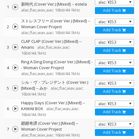
新時代 (Cover Ver.) [Mixed]
--
estela
1
alac,flac,wav,aac: 16bit/44.1kHz
Add Track
ストレスフリー (Cover Ver.) [Mixed]
--
2
Woman Cover Project
Add Track
alac,flac,wav,aac: 16bit/44.1kHz
CLAP CLAP (Cover Ver.) [Mixed]
--
3
Amaris
alac,flac,wav,aac:
Add Track
16bit/44.1kHz
Ring A Ding Dong (Cover Ver.) [Mixed]
-
4
-
Woman Cover Project
Add Track
alac,flac,wav,aac: 16bit/44.1kHz
シル・ヴ・プレジデント (Cover Ver.)
5
[Mixed]
--
みか
alac,flac,wav,aac:
Add Track
16bit/44.1kHz
Happy Days (Cover Ver.) [Mixed]
--
6
KAWAII BOX
alac,flac,wav,aac:
Add Track
16bit/44.1kHz
廻廻奇譚 (Cover Ver.) [Mixed]
--
7
Woman Cover Project
Add Track
alac,flac,wav,aac: 16bit/44.1kHz