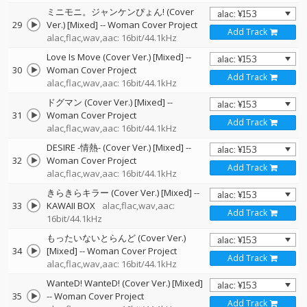
ミニモニ。ジャンケンぴょん! (Cover
29
Ver.) [Mixed]
--
Woman Cover Project
Add Track
alac,flac,wav,aac: 16bit/44.1kHz
Love Is Move (Cover Ver.) [Mixed]
--
30
Woman Cover Project
Add Track
alac,flac,wav,aac: 16bit/44.1kHz
ドグマン (Cover Ver.) [Mixed]
--
31
Woman Cover Project
Add Track
alac,flac,wav,aac: 16bit/44.1kHz
DESIRE -情熱- (Cover Ver.) [Mixed]
--
32
Woman Cover Project
Add Track
alac,flac,wav,aac: 16bit/44.1kHz
きらきらキラー (Cover Ver.) [Mixed]
--
33
KAWAII BOX
alac,flac,wav,aac:
Add Track
16bit/44.1kHz
もったいないとらんど (Cover Ver.)
34
[Mixed]
--
Woman Cover Project
Add Track
alac,flac,wav,aac: 16bit/44.1kHz
WanteD! WanteD! (Cover Ver.) [Mixed]
35
--
Woman Cover Project
Add Track