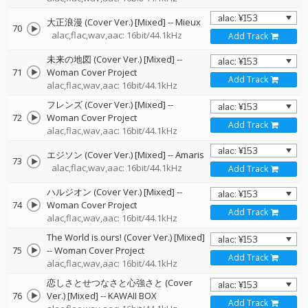
大正浪漫 (Cover Ver.) [Mixed]
--
Mieux
70
alac,flac,wav,aac: 16bit/44.1kHz
Add Track
未来の地図 (Cover Ver.) [Mixed]
--
71
Woman Cover Project
Add Track
alac,flac,wav,aac: 16bit/44.1kHz
フレンズ (Cover Ver.) [Mixed]
--
72
Woman Cover Project
Add Track
alac,flac,wav,aac: 16bit/44.1kHz
エジソン (Cover Ver.) [Mixed]
--
Amaris
73
alac,flac,wav,aac: 16bit/44.1kHz
Add Track
ハルジオン (Cover Ver.) [Mixed]
--
74
Woman Cover Project
Add Track
alac,flac,wav,aac: 16bit/44.1kHz
The World is ours! (Cover Ver.) [Mixed]
75
--
Woman Cover Project
Add Track
alac,flac,wav,aac: 16bit/44.1kHz
恋しさとせつなさと心強さと (Cover
76
Ver.) [Mixed]
--
KAWAII BOX
Add Track