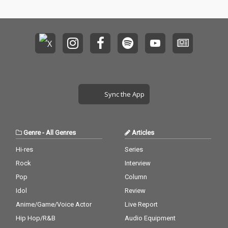
Sync the App
Genre
-
All Genres
Articles
Hi-res
Series
Rock
Interview
Pop
Column
Idol
Review
Anime/Game/Voice Actor
Live Report
Hip Hop/R&B
Audio Equipment