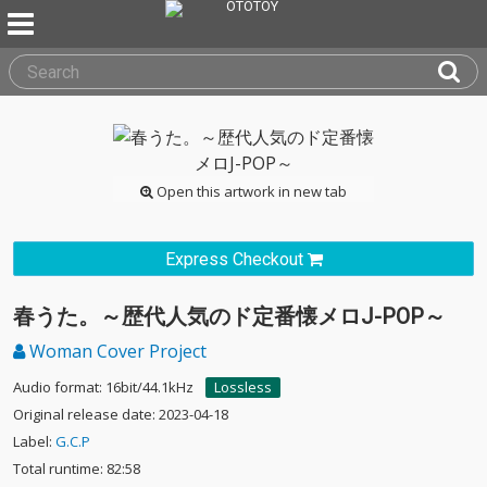
Open this artwork in new tab
Express Checkout
春うた。～歴代人気のド定番懐メロJ-POP～
Woman Cover Project
Audio format: 16bit/44.1kHz
Lossless
Original release date: 2023-04-18
Label:
G.C.P
Total runtime: 82:58