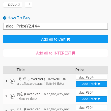
ロスレス
How To Buy
Add all to Cart
Add all to INTEREST
Title
Price
3月9日 (Cover Ver.)
--
KAWAII BOX
1
alac,flac,wav,aac: 16bit/44.1kHz
Add Track
勿忘 (Cover Ver.)
alac,flac,wav,aac:
2
16bit/44.1kHz
Add Track
YELL (Cover Ver.)
alac,flac,wav,aac: