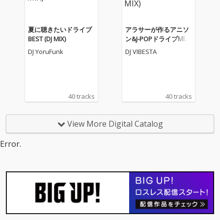
夏に聴きたいドライブ
アラサーが作るアニソ
BEST (DJ MIX)
ン&J-POPドライブMIX1
8 (DJ MIX)
DJ YoruFunk
DJ VIBESTA
40 tracks
40 tracks
View More Digital Catalog
Error.