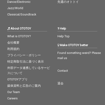
Dance/Electronic
先週のオトトイ
Jazz/World
Classical/Soundtrack
About OTOTOY
Help
What is OTOTOY?
Help Top
会社概要
Make OTOTOY better
利用規約
Found something weird? Please
プライバシー・ポリシー
mail us
特定商取引法に基づく表示
外部データ連携しているサービ
Contact
スについて
OTOTOYアプリ
退会
媒体資料と広告のご案内
Our Team
Careers