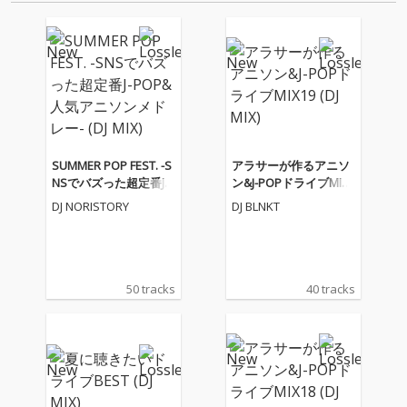
SUMMER POP FEST. -S
アラサーが作るアニソ
NSでバズった超定番J-P
ン&J-POPドライブMIX1
OP&人気アニソンメド
9 (DJ MIX)
DJ NORISTORY
DJ BLNKT
レー- (DJ MIX)
50 tracks
40 tracks