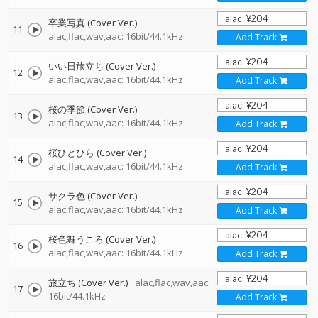
卒業写真 (Cover Ver.)
11
alac,flac,wav,aac: 16bit/44.1kHz
Add Track
いい日旅立ち (Cover Ver.)
12
alac,flac,wav,aac: 16bit/44.1kHz
Add Track
桜の季節 (Cover Ver.)
13
alac,flac,wav,aac: 16bit/44.1kHz
Add Track
桜ひとひら (Cover Ver.)
14
alac,flac,wav,aac: 16bit/44.1kHz
Add Track
サクラ色 (Cover Ver.)
15
alac,flac,wav,aac: 16bit/44.1kHz
Add Track
桜色舞うころ (Cover Ver.)
16
alac,flac,wav,aac: 16bit/44.1kHz
Add Track
旅立ち (Cover Ver.)
alac,flac,wav,aac:
17
16bit/44.1kHz
Add Track