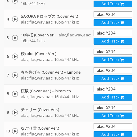
3
16bit/44.1kHz
Add Track
SAKURAドロップス (Cover Ver.)
4
alac,flac,wav,aac: 16bit/44.1kHz
Add Track
10年桜 (Cover Ver.)
alac,flac,wav,aac:
5
16bit/44.1kHz
Add Track
桜color (Cover Ver.)
6
alac,flac,wav,aac: 16bit/44.1kHz
Add Track
春を告げる (Cover Ver.)
--
Limone
7
alac,flac,wav,aac: 16bit/44.1kHz
Add Track
桜坂 (Cover Ver.)
--
hitomico
8
alac,flac,wav,aac: 16bit/44.1kHz
Add Track
チェリー (Cover Ver.)
9
alac,flac,wav,aac: 16bit/44.1kHz
Add Track
なごり雪 (Cover Ver.)
10
alac,flac,wav,aac: 16bit/44.1kHz
Add Track