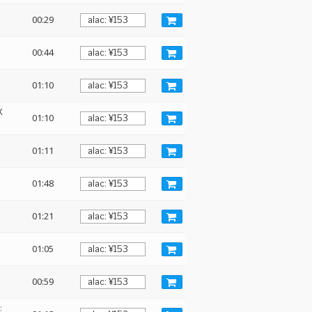
00:29
00:44
01:10
X
01:10
01:11
01:48
01:21
01:05
00:59
: