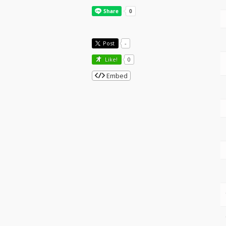
Post
-
Like!
0
Embed