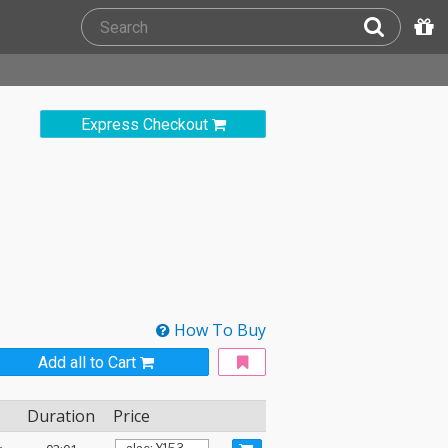
Express Checkout
How To Buy
Add all to Cart
Duration
Price