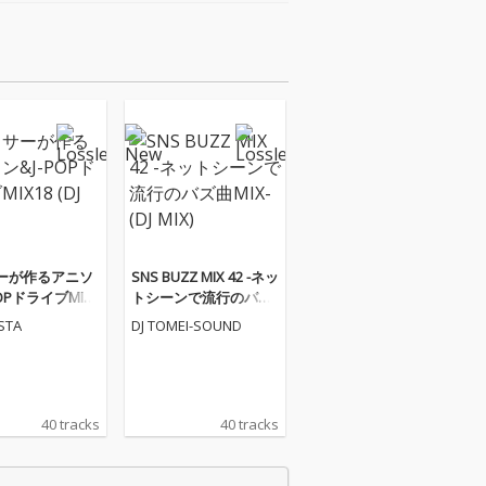
ーが作るアニソ
SNS BUZZ MIX 42 -ネッ
POPドライブMIX1
トシーンで流行のバズ
X)
曲MIX- (DJ MIX)
ESTA
DJ TOMEI-SOUND
40 tracks
40 tracks