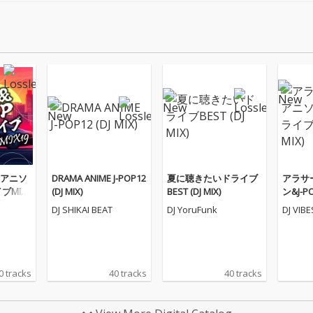
アニソ
DRAMA ANIME J-POP12
夏に聴きたいドライブ
アラサ
ブMIX1
(DJ MIX)
BEST (DJ MIX)
ン&J-
8 (DJ MI
DJ SHIKAI BEAT
DJ YoruFunk
DJ VIB
0 tracks
40 tracks
40 tracks