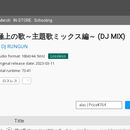
Merch
IN-STORE
Schooling
極上の歌～主題歌ミックス編～ (DJ MIX)
DJ RUNGUN
udio format: 16bit/44.1kHz
Lossless
riginal release date: 2023-03-11
otal runtime: 73:41
ロスレス
Title