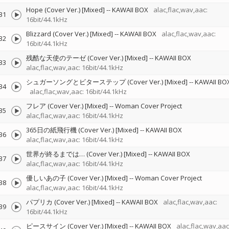
Hope (Cover Ver.) [Mixed]
--
KAWAII BOX
alac,flac,wav,aac:
31
16bit/44.1kHz
Blizzard (Cover Ver.) [Mixed]
--
KAWAII BOX
alac,flac,wav,aac:
32
16bit/44.1kHz
残酷な天使のテーゼ (Cover Ver.) [Mixed]
--
KAWAII BOX
33
alac,flac,wav,aac: 16bit/44.1kHz
シュガーソングとビターステップ (Cover Ver.) [Mixed]
--
KAWAII BO
34
alac,flac,wav,aac: 16bit/44.1kHz
フレア (Cover Ver.) [Mixed]
--
Woman Cover Project
35
alac,flac,wav,aac: 16bit/44.1kHz
365日の紙飛行機 (Cover Ver.) [Mixed]
--
KAWAII BOX
36
alac,flac,wav,aac: 16bit/44.1kHz
世界が終るまでは… (Cover Ver.) [Mixed]
--
KAWAII BOX
37
alac,flac,wav,aac: 16bit/44.1kHz
優しいあの子 (Cover Ver.) [Mixed]
--
Woman Cover Project
38
alac,flac,wav,aac: 16bit/44.1kHz
パプリカ (Cover Ver.) [Mixed]
--
KAWAII BOX
alac,flac,wav,aac:
39
16bit/44.1kHz
ピースサイン (Cover Ver.) [Mixed]
--
KAWAII BOX
alac,flac,wav,aac