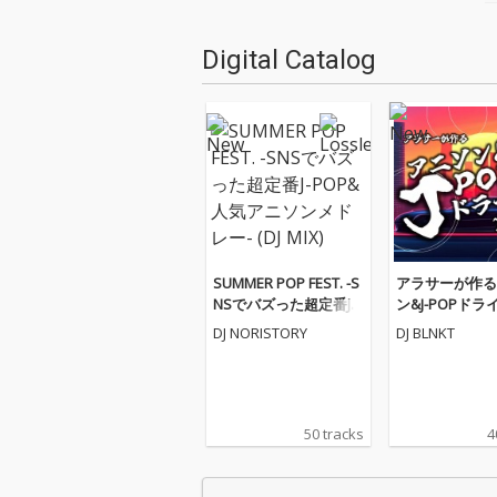
Digital Catalog
SUMMER POP FEST. -S
アラサーが作る
NSでバズった超定番J-P
ン&J-POPドライ
OP&人気アニソンメド
9 (DJ MIX)
DJ NORISTORY
DJ BLNKT
レー- (DJ MIX)
50 tracks
4