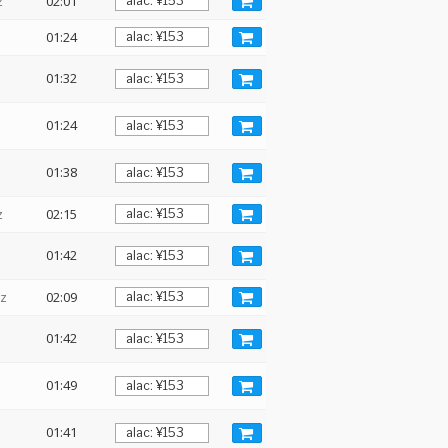
z
02:01
01:24
01:32
01:24
01:38
z
02:15
01:42
Hz
02:09
01:42
01:49
01:41