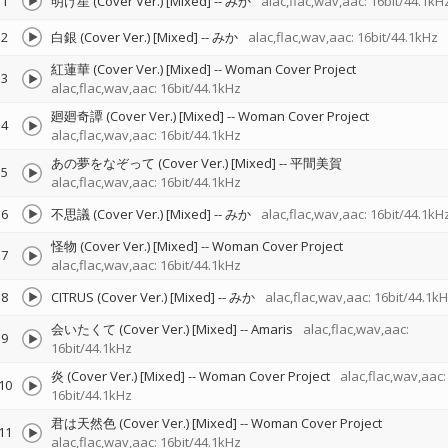
1
明け星 (Cover Ver.) [Mixed]
--
みか
alac,flac,wav,aac: 16bit/44.1kH
2
白銀 (Cover Ver.) [Mixed]
--
みか
alac,flac,wav,aac: 16bit/44.1kHz
紅蓮華 (Cover Ver.) [Mixed]
--
Woman Cover Project
3
alac,flac,wav,aac: 16bit/44.1kHz
廻廻奇譚 (Cover Ver.) [Mixed]
--
Woman Cover Project
4
alac,flac,wav,aac: 16bit/44.1kHz
あの夢をなぞって (Cover Ver.) [Mixed]
--
平間美賀
5
alac,flac,wav,aac: 16bit/44.1kHz
6
不思議 (Cover Ver.) [Mixed]
--
みか
alac,flac,wav,aac: 16bit/44.1kH
怪物 (Cover Ver.) [Mixed]
--
Woman Cover Project
7
alac,flac,wav,aac: 16bit/44.1kHz
8
CITRUS (Cover Ver.) [Mixed]
--
みか
alac,flac,wav,aac: 16bit/44.1k
会いたくて (Cover Ver.) [Mixed]
--
Amaris
alac,flac,wav,aac:
9
16bit/44.1kHz
炎 (Cover Ver.) [Mixed]
--
Woman Cover Project
alac,flac,wav,aac:
10
16bit/44.1kHz
君は天然色 (Cover Ver.) [Mixed]
--
Woman Cover Project
11
alac,flac,wav,aac: 16bit/44.1kHz