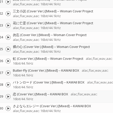
21
alac,flac,wav,aac: 16bit/44.1kHz
三文小説 (Cover Ver.) [Mixed]
--
Woman Cover Project
22
alac,flac,wav,aac: 16bit/44.1kHz
花に亡霊 (Cover Ver.) [Mixed]
--
Woman Cover Project
23
alac,flac,wav,aac: 16bit/44.1kHz
勿忘 (Cover Ver.) [Mixed]
--
Woman Cover Project
24
alac,flac,wav,aac: 16bit/44.1kHz
裸の心 (Cover Ver.) [Mixed]
--
Woman Cover Project
25
alac,flac,wav,aac: 16bit/44.1kHz
虹 (Cover Ver.) [Mixed]
--
Woman Cover Project
alac,flac,wav,aac:
26
16bit/44.1kHz
Butter-Fly (Cover Ver.) [Mixed]
--
KAWAII BOX
alac,flac,wav,aac:
27
16bit/44.1kHz
バトンロード (Cover Ver.) [Mixed]
--
KAWAII BOX
alac,flac,wav,aac
28
16bit/44.1kHz
恋 (Cover Ver.) [Mixed]
--
KAWAII BOX
alac,flac,wav,aac:
29
16bit/44.1kHz
さよならエレジー (Cover Ver.) [Mixed]
--
KAWAII BOX
30
alac,flac,wav,aac: 16bit/44.1kHz