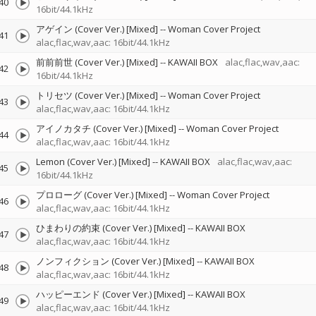
40
16bit/44.1kHz
アゲイン (Cover Ver.) [Mixed]
--
Woman Cover Project
41
alac,flac,wav,aac: 16bit/44.1kHz
前前前世 (Cover Ver.) [Mixed]
--
KAWAII BOX
alac,flac,wav,aac:
42
16bit/44.1kHz
トリセツ (Cover Ver.) [Mixed]
--
Woman Cover Project
43
alac,flac,wav,aac: 16bit/44.1kHz
アイノカタチ (Cover Ver.) [Mixed]
--
Woman Cover Project
44
alac,flac,wav,aac: 16bit/44.1kHz
Lemon (Cover Ver.) [Mixed]
--
KAWAII BOX
alac,flac,wav,aac:
45
16bit/44.1kHz
プロローグ (Cover Ver.) [Mixed]
--
Woman Cover Project
46
alac,flac,wav,aac: 16bit/44.1kHz
ひまわりの約束 (Cover Ver.) [Mixed]
--
KAWAII BOX
47
alac,flac,wav,aac: 16bit/44.1kHz
ノンフィクション (Cover Ver.) [Mixed]
--
KAWAII BOX
48
alac,flac,wav,aac: 16bit/44.1kHz
ハッピーエンド (Cover Ver.) [Mixed]
--
KAWAII BOX
49
alac,flac,wav,aac: 16bit/44.1kHz