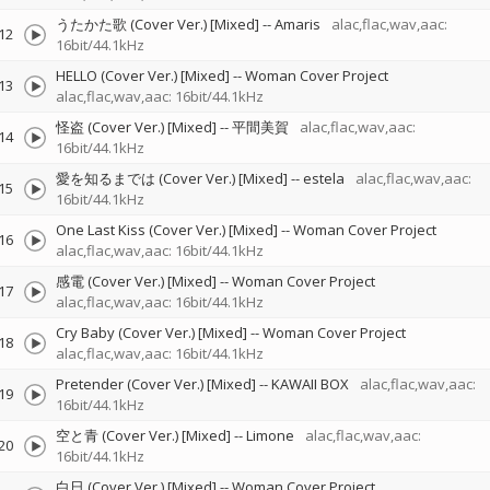
うたかた歌 (Cover Ver.) [Mixed]
--
Amaris
alac,flac,wav,aac:
12
16bit/44.1kHz
HELLO (Cover Ver.) [Mixed]
--
Woman Cover Project
13
alac,flac,wav,aac: 16bit/44.1kHz
怪盗 (Cover Ver.) [Mixed]
--
平間美賀
alac,flac,wav,aac:
14
16bit/44.1kHz
愛を知るまでは (Cover Ver.) [Mixed]
--
estela
alac,flac,wav,aac:
15
16bit/44.1kHz
One Last Kiss (Cover Ver.) [Mixed]
--
Woman Cover Project
16
alac,flac,wav,aac: 16bit/44.1kHz
感電 (Cover Ver.) [Mixed]
--
Woman Cover Project
17
alac,flac,wav,aac: 16bit/44.1kHz
Cry Baby (Cover Ver.) [Mixed]
--
Woman Cover Project
18
alac,flac,wav,aac: 16bit/44.1kHz
Pretender (Cover Ver.) [Mixed]
--
KAWAII BOX
alac,flac,wav,aac:
19
16bit/44.1kHz
空と青 (Cover Ver.) [Mixed]
--
Limone
alac,flac,wav,aac:
20
16bit/44.1kHz
白日 (Cover Ver.) [Mixed]
--
Woman Cover Project