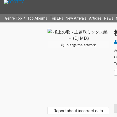
Genre Top
Top Albums
Top EPs
New Arrivals
Articles
News
Enlarge the artwork
A
O
T
Report about incorrect data