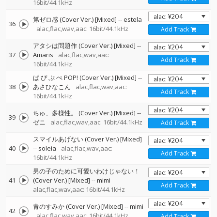
16bit/44.1kHz
第ゼロ感 (Cover Ver.) [Mixed]
--
estela
36
alac,flac,wav,aac: 16bit/44.1kHz
Add Track
アタシは問題作 (Cover Ver.) [Mixed]
--
37
Amaris
alac,flac,wav,aac:
Add Track
16bit/44.1kHz
ぱ ぴ ぷ ぺ POP! (Cover Ver.) [Mixed]
--
38
あさひなこん
alac,flac,wav,aac:
Add Track
16bit/44.1kHz
ちゅ、多様性。 (Cover Ver.) [Mixed]
--
39
ゼニ
alac,flac,wav,aac: 16bit/44.1kHz
Add Track
スマイルあげない (Cover Ver.) [Mixed]
40
--
soleia
alac,flac,wav,aac:
Add Track
16bit/44.1kHz
男の子のために可愛いわけじゃない！
41
(Cover Ver.) [Mixed]
--
mimi
Add Track
alac,flac,wav,aac: 16bit/44.1kHz
青のすみか (Cover Ver.) [Mixed]
--
mimi
42
alac,flac,wav,aac: 16bit/44.1kHz
Add Track