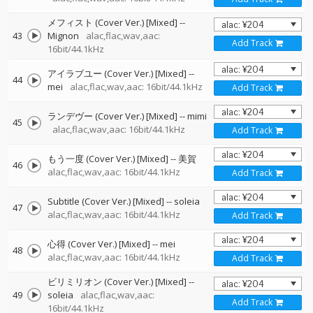
メフィスト (Cover Ver.) [Mixed]
--
43
Mignon
alac,flac,wav,aac:
Add Track
16bit/44.1kHz
アイラブユー (Cover Ver.) [Mixed]
--
44
mei
alac,flac,wav,aac: 16bit/44.1kHz
Add Track
ランデヴー (Cover Ver.) [Mixed]
--
mimi
45
alac,flac,wav,aac: 16bit/44.1kHz
Add Track
もう一度 (Cover Ver.) [Mixed]
--
美賀
46
alac,flac,wav,aac: 16bit/44.1kHz
Add Track
Subtitle (Cover Ver.) [Mixed]
--
soleia
47
alac,flac,wav,aac: 16bit/44.1kHz
Add Track
心得 (Cover Ver.) [Mixed]
--
mei
48
alac,flac,wav,aac: 16bit/44.1kHz
Add Track
ビリミリオン (Cover Ver.) [Mixed]
--
49
soleia
alac,flac,wav,aac:
Add Track
16bit/44.1kHz