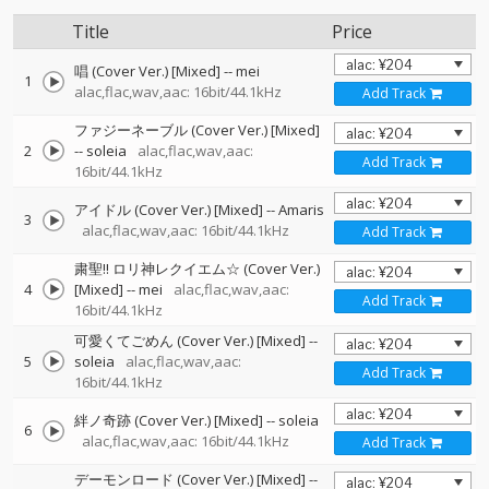
Title
Price
唱 (Cover Ver.) [Mixed]
--
mei
1
alac,flac,wav,aac: 16bit/44.1kHz
Add Track
ファジーネーブル (Cover Ver.) [Mixed]
2
--
soleia
alac,flac,wav,aac:
Add Track
16bit/44.1kHz
アイドル (Cover Ver.) [Mixed]
--
Amaris
3
alac,flac,wav,aac: 16bit/44.1kHz
Add Track
粛聖!! ロリ神レクイエム☆ (Cover Ver.)
4
[Mixed]
--
mei
alac,flac,wav,aac:
Add Track
16bit/44.1kHz
可愛くてごめん (Cover Ver.) [Mixed]
--
5
soleia
alac,flac,wav,aac:
Add Track
16bit/44.1kHz
絆ノ奇跡 (Cover Ver.) [Mixed]
--
soleia
6
alac,flac,wav,aac: 16bit/44.1kHz
Add Track
デーモンロード (Cover Ver.) [Mixed]
--