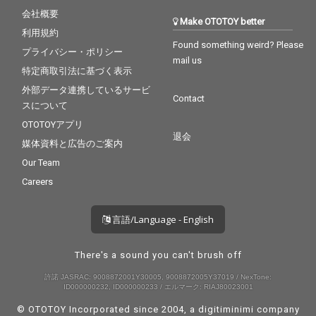
会社概要
Make OTOTOY better
利用規約
Found something weird? Please
プライバシー・ポリシー
mail us
特定商取引法に基づく表示
外部データ連携しているサービ
Contact
スについて
OTOTOYアプリ
退会
媒体資料と広告のご案内
Our Team
Careers
言語/Language - English
There's a sound you can't brush off
許諾 JASRAC: 9008872001Y30005, 9008872005Y37019 / NexTone:
ID000000232, ID000000233 / エルマーク: RIAJ80023001
© OTOTOY Incorporated since 2004, a
digitiminimi
company