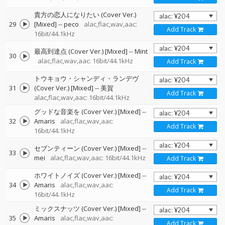
貴方の恋人になりたい (Cover Ver.)
29
[Mixed]
--
peco
alac,flac,wav,aac:
Add Track
16bit/44.1kHz
最高到達点 (Cover Ver.) [Mixed]
--
Mint
30
alac,flac,wav,aac: 16bit/44.1kHz
Add Track
トウキョウ・シャンディ・ランデヴ
31
(Cover Ver.) [Mixed]
--
美賀
Add Track
alac,flac,wav,aac: 16bit/44.1kHz
グッドな音楽を (Cover Ver.) [Mixed]
--
32
Amaris
alac,flac,wav,aac:
Add Track
16bit/44.1kHz
セブンティーン (Cover Ver.) [Mixed]
--
33
mei
alac,flac,wav,aac: 16bit/44.1kHz
Add Track
ホワイトノイズ (Cover Ver.) [Mixed]
--
34
Amaris
alac,flac,wav,aac:
Add Track
16bit/44.1kHz
ミックスナッツ (Cover Ver.) [Mixed]
--
35
Amaris
alac,flac,wav,aac:
Add Track