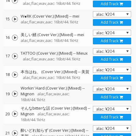
14
alac,flac,wav,aac: 16bit/44.1kHz
Add Track
W●RK (Cover Ver.) [Mixed]
--
mei
15
alac,flac,wav,aac: 16bit/44.1kHz
Add Track
美しい鰭 (Cover Ver.) [Mixed]
--
mei
16
alac,flac,wav,aac: 16bit/44.1kHz
Add Track
TATTOO (Cover Ver.) [Mixed]
--
Mieux
17
alac,flac,wav,aac: 16bit/44.1kHz
Add Track
本当はね、 (Cover Ver.) [Mixed]
--
美賀
18
alac,flac,wav,aac: 16bit/44.1kHz
Add Track
Workin' Hard (Cover Ver.) [Mixed]
--
19
Mignon
alac,flac,wav,aac:
Add Track
16bit/44.1kHz
そんなbitterな話 (Cover Ver.) [Mixed]
--
20
Mignon
alac,flac,wav,aac:
Add Track
16bit/44.1kHz
酔いどれ知らず (Cover Ver.) [Mixed]
--
21