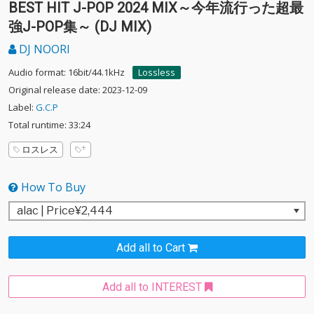
BEST HIT J-POP 2024 MIX～今年流行った超最
強J-POP集～ (DJ MIX)
DJ NOORI
Audio format: 16bit/44.1kHz
Lossless
Original release date: 2023-12-09
Label:
G.C.P
Total runtime: 33:24
ロスレス
How To Buy
Add all to Cart
Add all to INTEREST