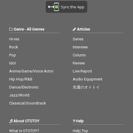
Sync the App
Genre
-
All Genres
Articles
Hi-res
Series
Rock
Interview
Pop
Column
Idol
Review
Anime/Game/Voice Actor
Live Report
Hip Hop/R&B
Audio Equipment
Dance/Electronic
先週のオトトイ
Jazz/World
Classical/Soundtrack
About OTOTOY
Help
What is OTOTOY?
Help Top