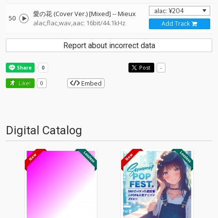
愛の花 (Cover Ver.) [Mixed]
--
Mieux
50
alac,flac,wav,aac: 16bit/44.1kHz
Add Track
Report about incorrect data
Post
-
Embed
Like!
0
Digital Catalog