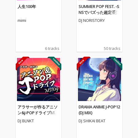
人生100年
SUMMER POP FEST. -S
NSでバズった超定番J-P
OP&人気アニソンメド
mimi
DJ NORISTORY
レー- (DJ MIX)
6 tracks
50 tracks
アラサーが作るアニソ
DRAMA ANIME J-POP12
ン&J-POPドライブMIX1
(DJ MIX)
9 (DJ MIX)
DJ BLNKT
DJ SHIKAI BEAT