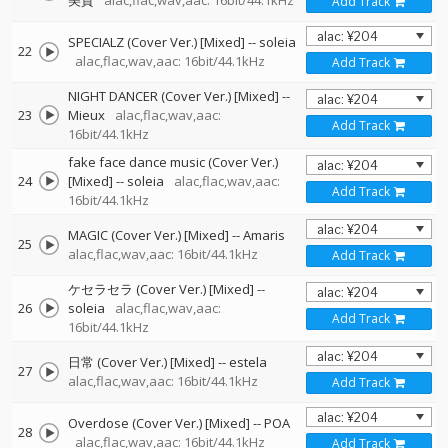
美賀
alac,flac,wav,aac: 16bit/44.1kHz
Add Track
SPECIALZ (Cover Ver.) [Mixed]
--
soleia
22
alac,flac,wav,aac: 16bit/44.1kHz
Add Track
NIGHT DANCER (Cover Ver.) [Mixed]
--
23
Mieux
alac,flac,wav,aac:
Add Track
16bit/44.1kHz
fake face dance music (Cover Ver.)
24
[Mixed]
--
soleia
alac,flac,wav,aac:
Add Track
16bit/44.1kHz
MAGIC (Cover Ver.) [Mixed]
--
Amaris
25
alac,flac,wav,aac: 16bit/44.1kHz
Add Track
ケセラセラ (Cover Ver.) [Mixed]
--
26
soleia
alac,flac,wav,aac:
Add Track
16bit/44.1kHz
日常 (Cover Ver.) [Mixed]
--
estela
27
alac,flac,wav,aac: 16bit/44.1kHz
Add Track
Overdose (Cover Ver.) [Mixed]
--
POA
28
alac,flac,wav,aac: 16bit/44.1kHz
Add Track