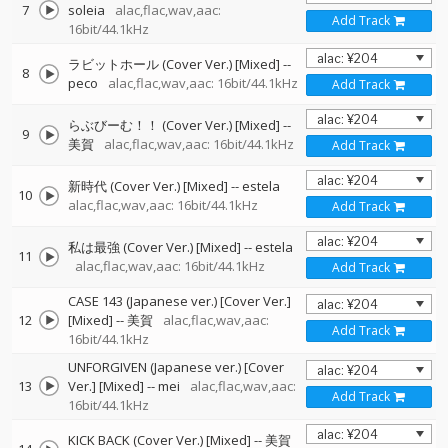
7
soleia
alac,flac,wav,aac:
Add Track
16bit/44.1kHz
ラビットホール (Cover Ver.) [Mixed]
--
8
peco
alac,flac,wav,aac: 16bit/44.1kHz
Add Track
らぶびーむ！！ (Cover Ver.) [Mixed]
--
9
美賀
alac,flac,wav,aac: 16bit/44.1kHz
Add Track
新時代 (Cover Ver.) [Mixed]
--
estela
10
alac,flac,wav,aac: 16bit/44.1kHz
Add Track
私は最強 (Cover Ver.) [Mixed]
--
estela
11
alac,flac,wav,aac: 16bit/44.1kHz
Add Track
CASE 143 (Japanese ver.) [Cover Ver.]
12
[Mixed]
--
美賀
alac,flac,wav,aac:
Add Track
16bit/44.1kHz
UNFORGIVEN (Japanese ver.) [Cover
13
Ver.] [Mixed]
--
mei
alac,flac,wav,aac:
Add Track
16bit/44.1kHz
KICK BACK (Cover Ver.) [Mixed]
--
美賀