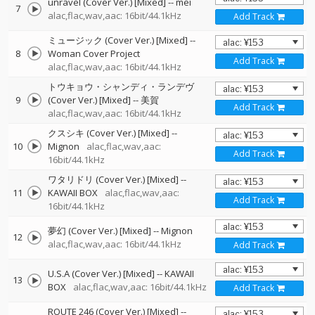
unravel (Cover Ver.) [Mixed]
--
mei
7
alac,flac,wav,aac: 16bit/44.1kHz
Add Track
ミュージック (Cover Ver.) [Mixed]
--
8
Woman Cover Project
Add Track
alac,flac,wav,aac: 16bit/44.1kHz
トウキョウ・シャンディ・ランデヴ
9
(Cover Ver.) [Mixed]
--
美賀
Add Track
alac,flac,wav,aac: 16bit/44.1kHz
クスシキ (Cover Ver.) [Mixed]
--
10
Mignon
alac,flac,wav,aac:
Add Track
16bit/44.1kHz
ワタリドリ (Cover Ver.) [Mixed]
--
11
KAWAII BOX
alac,flac,wav,aac:
Add Track
16bit/44.1kHz
夢幻 (Cover Ver.) [Mixed]
--
Mignon
12
alac,flac,wav,aac: 16bit/44.1kHz
Add Track
U.S.A (Cover Ver.) [Mixed]
--
KAWAII
13
BOX
alac,flac,wav,aac: 16bit/44.1kHz
Add Track
ROUTE 246 (Cover Ver.) [Mixed]
--