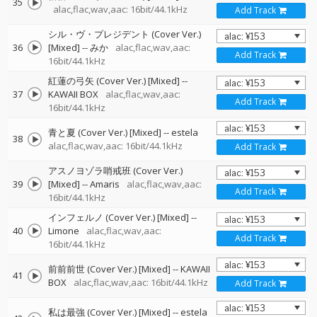
35
alac,flac,wav,aac: 16bit/44.1kHz
Add Track
シル・ヴ・プレジデント (Cover Ver.)
36
[Mixed]
--
みか
alac,flac,wav,aac:
Add Track
16bit/44.1kHz
紅蓮の弓矢 (Cover Ver.) [Mixed]
--
37
KAWAII BOX
alac,flac,wav,aac:
Add Track
16bit/44.1kHz
青と夏 (Cover Ver.) [Mixed]
--
estela
38
alac,flac,wav,aac: 16bit/44.1kHz
Add Track
アスノヨゾラ哨戒班 (Cover Ver.)
39
[Mixed]
--
Amaris
alac,flac,wav,aac:
Add Track
16bit/44.1kHz
インフェルノ (Cover Ver.) [Mixed]
--
40
Limone
alac,flac,wav,aac:
Add Track
16bit/44.1kHz
前前前世 (Cover Ver.) [Mixed]
--
KAWAII
41
BOX
alac,flac,wav,aac: 16bit/44.1kHz
Add Track
私は最強 (Cover Ver.) [Mixed]
--
estela