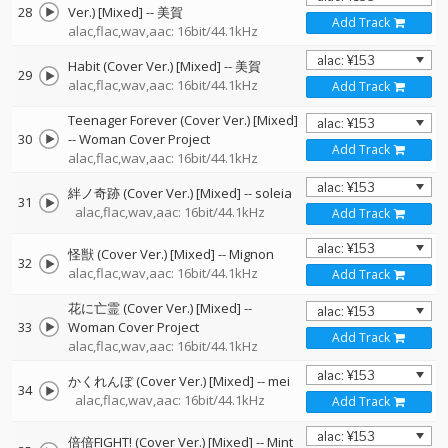
28
Ver.) [Mixed]
--
美賀
Add Track
alac,flac,wav,aac: 16bit/44.1kHz
Habit (Cover Ver.) [Mixed]
--
美賀
29
alac,flac,wav,aac: 16bit/44.1kHz
Add Track
Teenager Forever (Cover Ver.) [Mixed]
30
--
Woman Cover Project
Add Track
alac,flac,wav,aac: 16bit/44.1kHz
絆ノ奇跡 (Cover Ver.) [Mixed]
--
soleia
31
alac,flac,wav,aac: 16bit/44.1kHz
Add Track
怪獣 (Cover Ver.) [Mixed]
--
Mignon
32
alac,flac,wav,aac: 16bit/44.1kHz
Add Track
花に亡霊 (Cover Ver.) [Mixed]
--
33
Woman Cover Project
Add Track
alac,flac,wav,aac: 16bit/44.1kHz
かくれんぼ (Cover Ver.) [Mixed]
--
mei
34
alac,flac,wav,aac: 16bit/44.1kHz
Add Track
倍倍FIGHT! (Cover Ver.) [Mixed]
--
Mint