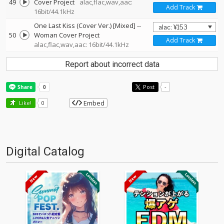
49
Cover Project
alac,flac,wav,aac:
Add Track
16bit/44.1kHz
One Last Kiss (Cover Ver.) [Mixed]
--
50
Woman Cover Project
Add Track
alac,flac,wav,aac: 16bit/44.1kHz
Report about incorrect data
Post
-
Embed
Like!
0
Digital Catalog