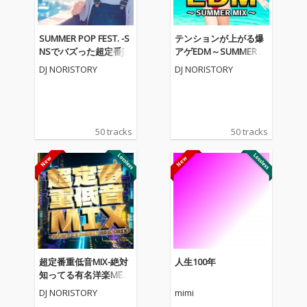
SUMMER POP FEST. -S
テンションが上がる爆
NSでバズった超定番J-P
アゲEDM～SUMMER M
OP&人気アニソンメド
IX～ (DJ MIX)
DJ NORISTORY
DJ NORISTORY
レー- (DJ MIX)
50 tracks
50 tracks
超定番重低音MIX-絶対
人生100年
知ってる有名洋楽MEG
AMIX- (DJ MIX)
DJ NORISTORY
mimi