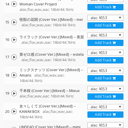
14
Woman Cover Project
Add Track
alac,flac,wav,aac: 16bit/44.1kHz
怪獣の花唄 (Cover Ver.) [Mixed]
--
mei
15
alac,flac,wav,aac: 16bit/44.1kHz
Add Track
ライラック (Cover Ver.) [Mixed]
--
美賀
16
alac,flac,wav,aac: 16bit/44.1kHz
Add Track
第ゼロ感 (Cover Ver.) [Mixed]
--
estela
17
alac,flac,wav,aac: 16bit/44.1kHz
Add Track
ミックスナッツ (Cover Ver.) [Mixed]
--
18
Amaris
alac,flac,wav,aac:
Add Track
16bit/44.1kHz
千本桜 (Cover Ver.) [Mixed]
--
Mieux
19
alac,flac,wav,aac: 16bit/44.1kHz
Add Track
女々しくて (Cover Ver.) [Mixed]
--
20
KAWAII BOX
alac,flac,wav,aac:
Add Track
16bit/44.1kHz
UNDEAD (Cover Ver.) [Mixed]
--
mimi