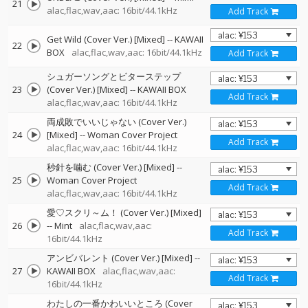
21
alac,flac,wav,aac: 16bit/44.1kHz
Add Track
Get Wild (Cover Ver.) [Mixed]
--
KAWAII
22
BOX
alac,flac,wav,aac: 16bit/44.1kHz
Add Track
シュガーソングとビターステップ
23
(Cover Ver.) [Mixed]
--
KAWAII BOX
Add Track
alac,flac,wav,aac: 16bit/44.1kHz
両成敗でいいじゃない (Cover Ver.)
24
[Mixed]
--
Woman Cover Project
Add Track
alac,flac,wav,aac: 16bit/44.1kHz
秒針を噛む (Cover Ver.) [Mixed]
--
25
Woman Cover Project
Add Track
alac,flac,wav,aac: 16bit/44.1kHz
愛♡スクリ～ム！ (Cover Ver.) [Mixed]
26
--
Mint
alac,flac,wav,aac:
Add Track
16bit/44.1kHz
アンビバレント (Cover Ver.) [Mixed]
--
27
KAWAII BOX
alac,flac,wav,aac:
Add Track
16bit/44.1kHz
わたしの一番かわいいところ (Cover