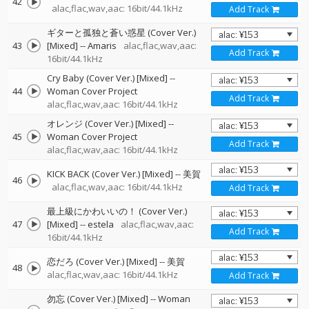
42
alac,flac,wav,aac: 16bit/44.1kHz
Add Track
ギターと孤独と蒼い惑星 (Cover Ver.)
43
[Mixed]
--
Amaris
alac,flac,wav,aac:
Add Track
16bit/44.1kHz
Cry Baby (Cover Ver.) [Mixed]
--
44
Woman Cover Project
Add Track
alac,flac,wav,aac: 16bit/44.1kHz
オレンジ (Cover Ver.) [Mixed]
--
45
Woman Cover Project
Add Track
alac,flac,wav,aac: 16bit/44.1kHz
KICK BACK (Cover Ver.) [Mixed]
--
美賀
46
alac,flac,wav,aac: 16bit/44.1kHz
Add Track
最上級にかわいいの！ (Cover Ver.)
47
[Mixed]
--
estela
alac,flac,wav,aac:
Add Track
16bit/44.1kHz
恋だろ (Cover Ver.) [Mixed]
--
美賀
48
alac,flac,wav,aac: 16bit/44.1kHz
Add Track
勿忘 (Cover Ver.) [Mixed]
--
Woman