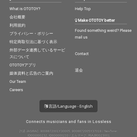
What is OTOTOY?
Help Top
会社概要
Make OTOTOY better
利用規約
Found something weird? Please
プライバシー・ポリシー
mail us
特定商取引法に基づく表示
外部データ連携しているサービ
Contact
スについて
OTOTOYアプリ
退会
媒体資料と広告のご案内
Our Team
Careers
言語/Language - English
Connects musicians and fans in Lossless
許諾 JASRAC: 9008872001Y30005, 9008872005Y37019 / NexTone:
ID000000232, ID000000233 / エルマーク: RIAJ80023001