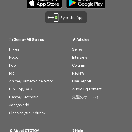
Sync the App
Genre
-
All Genres
Articles
Hi-res
Series
Rock
Interview
Pop
Column
Idol
Review
Anime/Game/Voice Actor
Live Report
Hip Hop/R&B
Audio Equipment
Dance/Electronic
先週のオトトイ
Jazz/World
Classical/Soundtrack
About OTOTOY
Help