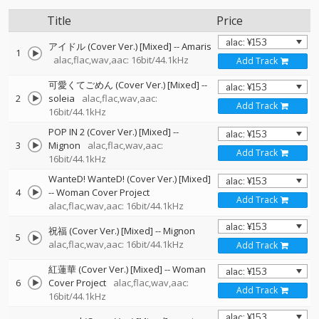
Title
Price
アイドル (Cover Ver.) [Mixed]
--
Amaris
1
alac,flac,wav,aac: 16bit/44.1kHz
Add Track
可愛くてごめん (Cover Ver.) [Mixed]
--
2
soleia
alac,flac,wav,aac:
Add Track
16bit/44.1kHz
POP IN 2 (Cover Ver.) [Mixed]
--
3
Mignon
alac,flac,wav,aac:
Add Track
16bit/44.1kHz
WanteD! WanteD! (Cover Ver.) [Mixed]
4
--
Woman Cover Project
Add Track
alac,flac,wav,aac: 16bit/44.1kHz
祝福 (Cover Ver.) [Mixed]
--
Mignon
5
alac,flac,wav,aac: 16bit/44.1kHz
Add Track
紅蓮華 (Cover Ver.) [Mixed]
--
Woman
6
Cover Project
alac,flac,wav,aac:
Add Track
16bit/44.1kHz