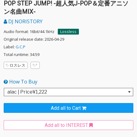
POP STEP JUMP! -超人気J-POP＆定番アニソ
ン名曲MIX-
DJ NORISTORY
Audio format: 16bit/44.1kHz
Lossless
Original release date: 2026-04-29
Label:
G.C.P
Total runtime: 34:59
ロスレス
How To Buy
Add all to Cart
Add all to INTEREST