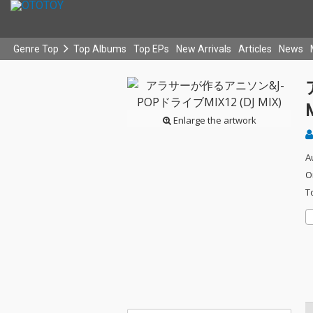
Genre Top
Top Albums
Top EPs
New Arrivals
Articles
News
Enlarge the artwork
A
O
T