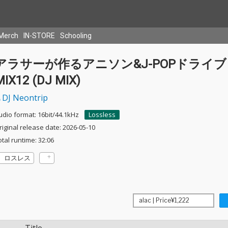
Merch
IN-STORE
Schooling
アラサーが作るアニソン&J-POPドライブ
MIX12 (DJ MIX)
DJ Neontrip
udio format: 16bit/44.1kHz
Lossless
riginal release date: 2026-05-10
otal runtime: 32:06
ロスレス