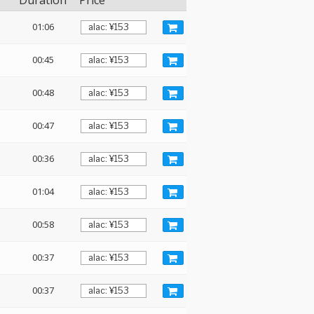
Duration
Price
01:06
00:45
00:48
00:47
00:36
01:04
00:58
00:37
00:37