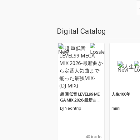
Digital Catalog
超 重低音 LEVEL99 ME
人生100年
GA MIX 2026-最新曲か
ら定番人気曲まで揃っ
DJ Neontrip
mimi
た最強MIX- (DJ MIX)
40 tracks