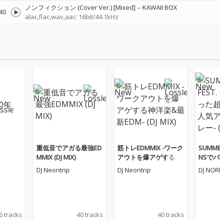
ノンフィクション (Cover Ver.) [Mixed]
--
KAWAII BOX
40
alac,flac,wav,aac: 16bit/44.1kHz
重低音でアガる最強ED
筋トレEDMMIX -ワーク
SUMMER
MMIX (DJ MIX)
アウトを爆アゲする神
NSでバ
洋楽&最新EDM- (DJ MI
OP&
DJ Neontrip
DJ Neontrip
DJ NOR
X)
レー- (D
6 tracks
40 tracks
40 tracks