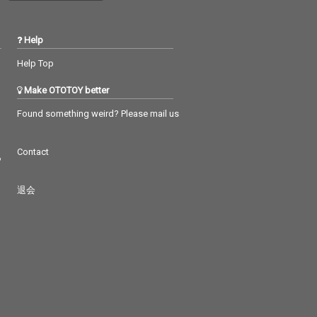
Help
Help Top
Make OTOTOY better
Found something weird? Please mail us
Contact
つ
退会