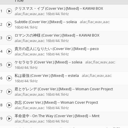
Title
クリスマス・イブ (Cover Ver.) [Mixed]
--
KAWAII BOX
1
alac,flac,wav,aac: 16bit/44.1kHz
Subtitle (Cover Ver.) [Mixed]
--
soleia
alac,flac,wav,aac:
2
16bit/44.1kHz
ロマンスの神様 (Cover Ver.) [Mixed]
--
KAWAII BOX
3
alac,flac,wav,aac: 16bit/44.1kHz
貴方の恋人になりたい (Cover Ver.) [Mixed]
--
peco
4
alac,flac,wav,aac: 16bit/44.1kHz
ケセラセラ (Cover Ver.) [Mixed]
--
soleia
alac,flac,wav,aac:
5
16bit/44.1kHz
私は最強 (Cover Ver.) [Mixed]
--
estela
alac,flac,wav,aac:
6
16bit/44.1kHz
君とゲレンデ (Cover Ver.) [Mixed]
--
Woman Cover Project
7
alac,flac,wav,aac: 16bit/44.1kHz
勿忘 (Cover Ver.) [Mixed]
--
Woman Cover Project
8
alac,flac,wav,aac: 16bit/44.1kHz
革命道中 - On The Way (Cover Ver.) [Mixed]
--
Mint
9
alac,flac,wav,aac: 16bit/44.1kHz