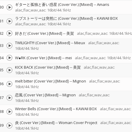
ギターと孤独と蒼い惑星 (Cover Ver.) [Mixed]
--
Amaris
30
alac,flac,wav,aac: 16bit/44.1kHz
ラブストーリーは突然に (Cover Ver.) [Mixed]
--
KAWAII BOX
31
alac,flac,wav,aac: 16bit/44.1kHz
32
好きだ (Cover Ver.) [Mixed]
--
美賀
alac,flac,wav,aac: 16bit/44.1kH
TWILIGHT!!! (Cover Ver.) [Mixed]
--
Mieux
alac,flac,wav,aac:
33
16bit/44.1kHz
34
W●RK (Cover Ver.) [Mixed]
--
mei
alac,flac,wav,aac: 16bit/44.1kHz
KICK BACK (Cover Ver.) [Mixed]
--
美賀
alac,flac,wav,aac:
35
16bit/44.1kHz
melt bitter (Cover Ver.) [Mixed]
--
Mignon
alac,flac,wav,aac:
36
16bit/44.1kHz
恋風 (Cover Ver.) [Mixed]
--
Mignon
alac,flac,wav,aac:
37
16bit/44.1kHz
Winter Bells (Cover Ver.) [Mixed]
--
KAWAII BOX
alac,flac,wav,aac:
38
16bit/44.1kHz
炎 (Cover Ver.) [Mixed]
--
Woman Cover Project
alac,flac,wav,aac:
39
16bit/44.1kHz