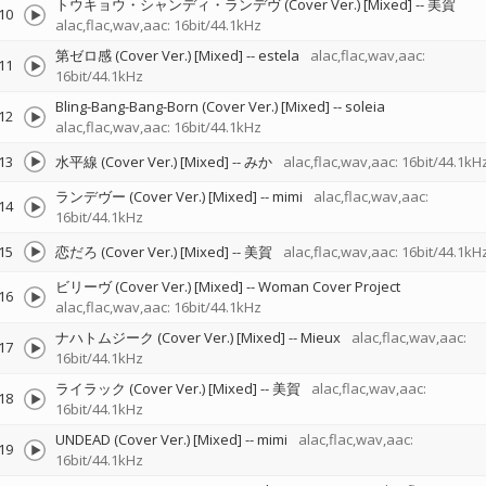
トウキョウ・シャンディ・ランデヴ (Cover Ver.) [Mixed]
--
美賀
10
alac,flac,wav,aac: 16bit/44.1kHz
第ゼロ感 (Cover Ver.) [Mixed]
--
estela
alac,flac,wav,aac:
11
16bit/44.1kHz
Bling-Bang-Bang-Born (Cover Ver.) [Mixed]
--
soleia
12
alac,flac,wav,aac: 16bit/44.1kHz
13
水平線 (Cover Ver.) [Mixed]
--
みか
alac,flac,wav,aac: 16bit/44.1kH
ランデヴー (Cover Ver.) [Mixed]
--
mimi
alac,flac,wav,aac:
14
16bit/44.1kHz
15
恋だろ (Cover Ver.) [Mixed]
--
美賀
alac,flac,wav,aac: 16bit/44.1kH
ビリーヴ (Cover Ver.) [Mixed]
--
Woman Cover Project
16
alac,flac,wav,aac: 16bit/44.1kHz
ナハトムジーク (Cover Ver.) [Mixed]
--
Mieux
alac,flac,wav,aac:
17
16bit/44.1kHz
ライラック (Cover Ver.) [Mixed]
--
美賀
alac,flac,wav,aac:
18
16bit/44.1kHz
UNDEAD (Cover Ver.) [Mixed]
--
mimi
alac,flac,wav,aac:
19
16bit/44.1kHz