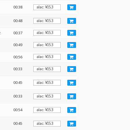
00:38
00:48
z
00:37
00:49
00:56
00:33
00:45
00:33
00:54
00:45