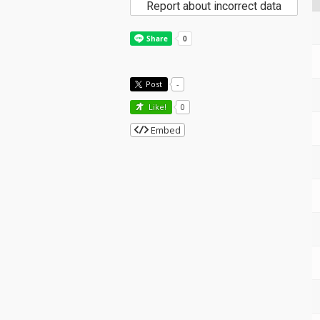
Report about incorrect data
Post
-
Like!
0
Embed