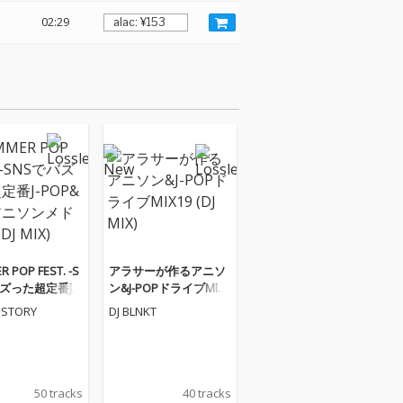
02:29
 POP FEST. -S
アラサーが作るアニソ
ズった超定番J-P
ン&J-POPドライブMIX1
人気アニソンメド
9 (DJ MIX)
ISTORY
DJ BLNKT
J MIX)
50 tracks
40 tracks