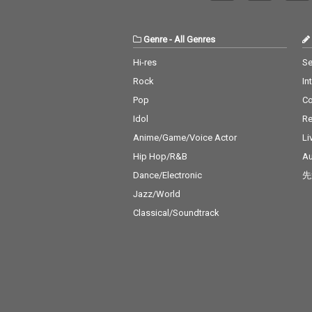
Genre
-
All Genres
Hi-res
Se
Rock
In
Pop
C
Idol
Re
Anime/Game/Voice Actor
Li
Hip Hop/R&B
Au
Dance/Electronic
先
Jazz/World
Classical/Soundtrack