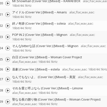
Mr.Snowman (Cover Ver.) [Mixed]
--
KAWAII BOX
alac,flac,wav,aac
20
16bit/44.1kHz
アイドル (Cover Ver.) [Mixed]
--
Amaris
alac,flac,wav,aac:
21
16bit/44.1kHz
絆ノ奇跡 (Cover Ver.) [Mixed]
--
soleia
alac,flac,wav,aac:
22
16bit/44.1kHz
POP IN 2 (Cover Ver.) [Mixed]
--
Mignon
alac,flac,wav,aac:
23
16bit/44.1kHz
そんなbitterな話 (Cover Ver.) [Mixed]
--
Mignon
alac,flac,wav,aac:
24
16bit/44.1kHz
白日 (Cover Ver.) [Mixed]
--
Woman Cover Project
25
alac,flac,wav,aac: 16bit/44.1kHz
26
喜劇 (Cover Ver.) [Mixed]
--
estela
alac,flac,wav,aac: 16bit/44.1kH
なんでもないよ、 (Cover Ver.) [Mixed]
--
美賀
alac,flac,wav,aac:
27
16bit/44.1kHz
それを愛と呼ぶなら (Cover Ver.) [Mixed]
--
Limone
28
alac,flac,wav,aac: 16bit/44.1kHz
聖なる夜の贈り物 (Cover Ver.) [Mixed]
--
Woman Cover Project
29
alac,flac,wav,aac: 16bit/44.1kHz