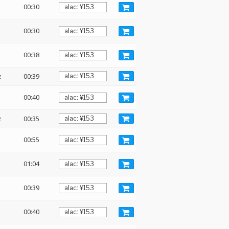
00:30
00:30
00:38
z
00:39
00:40
z
00:35
00:55
01:04
00:39
00:40