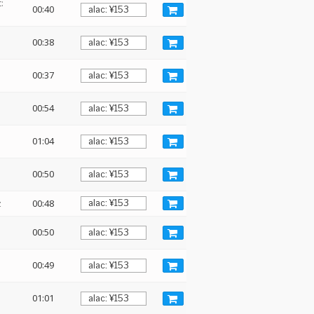
:
00:40
00:38
00:37
00:54
01:04
00:50
z
00:48
00:50
00:49
01:01