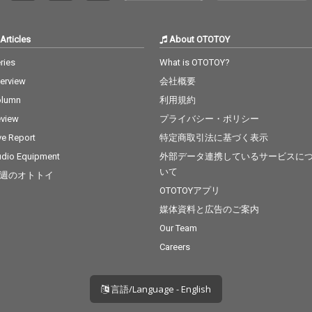
Articles
About OTOTOY
ries
What is OTOTOY?
terview
会社概要
olumn
利用規約
view
プライバシー・ポリシー
ve Report
特定商取引法に基づく表示
dio Equipment
外部データ連携しているサービスに
いて
週のオトトイ
OTOTOYアプリ
媒体資料と広告のご案内
Our Team
Careers
言語/Language - English