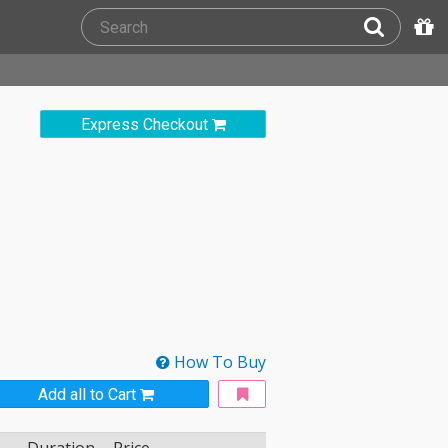
Express Checkout
How To Buy
Add all to Cart