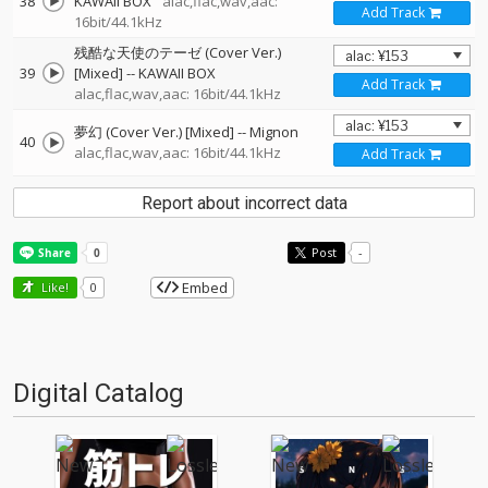
38
KAWAII BOX
alac,flac,wav,aac:
Add Track
16bit/44.1kHz
残酷な天使のテーゼ (Cover Ver.)
39
[Mixed]
--
KAWAII BOX
Add Track
alac,flac,wav,aac: 16bit/44.1kHz
夢幻 (Cover Ver.) [Mixed]
--
Mignon
40
alac,flac,wav,aac: 16bit/44.1kHz
Add Track
Report about incorrect data
Post
-
Embed
Like!
0
Digital Catalog