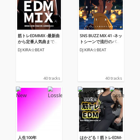
筋トレEDMMIX -最新曲
SNS BUZZ MIX 41 -ネッ
から定番人気曲まで揃
トシーンで流行のバズ
った最強筋トレMIX- (DJ
曲MIX- (DJ MIX)
DJ KIRA☆BEAT
DJ KIRA☆BEAT
MIX)
40 tracks
40 tracks
人生100年
はかどる！筋トレEDM-