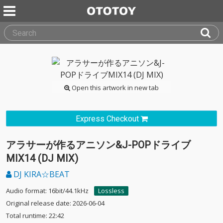
Open this artwork in new tab
Express Checkout
アラサーが作るアニソン&J-POPドライブ
MIX14 (DJ MIX)
DJ KIRA☆BEAT
Audio format: 16bit/44.1kHz
Lossless
Original release date: 2026-06-04
Total runtime: 22:42