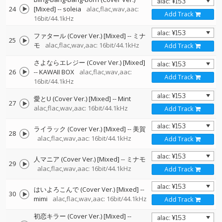
24
[Mixed]
--
soleia
alac,flac,wav,aac:
Add Track
16bit/44.1kHz
ファタール (Cover Ver.) [Mixed]
--
ミナ
25
モ
alac,flac,wav,aac: 16bit/44.1kHz
Add Track
さよならエレジー (Cover Ver.) [Mixed]
26
--
KAWAII BOX
alac,flac,wav,aac:
Add Track
16bit/44.1kHz
愛とU (Cover Ver.) [Mixed]
--
Mint
27
alac,flac,wav,aac: 16bit/44.1kHz
Add Track
ライラック (Cover Ver.) [Mixed]
--
美賀
28
alac,flac,wav,aac: 16bit/44.1kHz
Add Track
人マニア (Cover Ver.) [Mixed]
--
ミナモ
29
alac,flac,wav,aac: 16bit/44.1kHz
Add Track
はいよろこんで (Cover Ver.) [Mixed]
--
30
mimi
alac,flac,wav,aac: 16bit/44.1kHz
Add Track
初恋キラー (Cover Ver.) [Mixed]
--