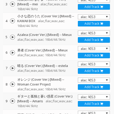
3
[Mixed]
--
mei
alac,flac,wav,aac:
Add Track
16bit/44.1kHz
小さな恋のうた (Cover Ver.) [Mixed]
--
4
KAWAII BOX
alac,flac,wav,aac:
Add Track
16bit/44.1kHz
Azalea (Cover Ver.) [Mixed]
--
Mieux
5
alac,flac,wav,aac: 16bit/44.1kHz
Add Track
勇者 (Cover Ver.) [Mixed]
--
Mieux
6
alac,flac,wav,aac: 16bit/44.1kHz
Add Track
晴る (Cover Ver.) [Mixed]
--
estela
7
alac,flac,wav,aac: 16bit/44.1kHz
Add Track
オレンジ (Cover Ver.) [Mixed]
--
8
Woman Cover Project
Add Track
alac,flac,wav,aac: 16bit/44.1kHz
ギターと孤独と蒼い惑星 (Cover Ver.)
9
[Mixed]
--
Amaris
alac,flac,wav,aac:
Add Track
16bit/44.1kHz