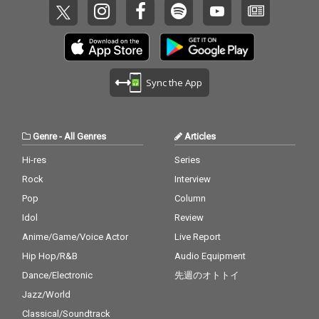
Sync the App
Genre
-
All Genres
Articles
Hi-res
Series
Rock
Interview
Pop
Column
Idol
Review
Anime/Game/Voice Actor
Live Report
Hip Hop/R&B
Audio Equipment
Dance/Electronic
先週のオトトイ
Jazz/World
Classical/Soundtrack