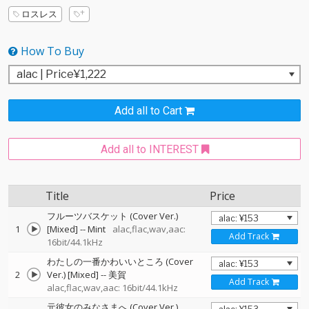
ロスレス
How To Buy
Add all to Cart
Add all to INTEREST
Title
Price
フルーツバスケット (Cover Ver.)
1
[Mixed]
--
Mint
alac,flac,wav,aac:
Add Track
16bit/44.1kHz
わたしの一番かわいいところ (Cover
2
Ver.) [Mixed]
--
美賀
Add Track
alac,flac,wav,aac: 16bit/44.1kHz
元彼女のみなさまへ (Cover Ver.)