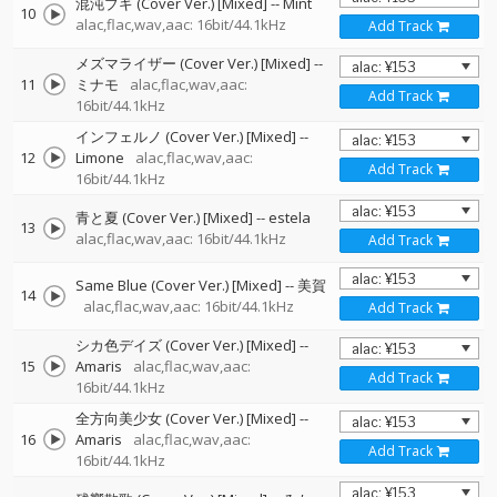
混沌ブギ (Cover Ver.) [Mixed]
--
Mint
10
alac,flac,wav,aac: 16bit/44.1kHz
Add Track
メズマライザー (Cover Ver.) [Mixed]
--
11
ミナモ
alac,flac,wav,aac:
Add Track
16bit/44.1kHz
インフェルノ (Cover Ver.) [Mixed]
--
12
Limone
alac,flac,wav,aac:
Add Track
16bit/44.1kHz
青と夏 (Cover Ver.) [Mixed]
--
estela
13
alac,flac,wav,aac: 16bit/44.1kHz
Add Track
Same Blue (Cover Ver.) [Mixed]
--
美賀
14
alac,flac,wav,aac: 16bit/44.1kHz
Add Track
シカ色デイズ (Cover Ver.) [Mixed]
--
15
Amaris
alac,flac,wav,aac:
Add Track
16bit/44.1kHz
全方向美少女 (Cover Ver.) [Mixed]
--
16
Amaris
alac,flac,wav,aac:
Add Track
16bit/44.1kHz