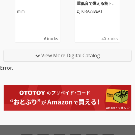
重低音で燃える筋トレ
最強EDM&洋楽 MIX- (DJ
mimi
DJ KIRA☆BEAT
MIX)
6 tracks
40 tracks
View More Digital Catalog
Error.