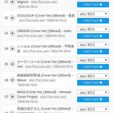
31
Mignon
alac,flac,wav,aac:
Add Track
16bit/44.1kHz
SOULSOUP (Cover Ver.) [Mixed]
--
美賀
32
alac,flac,wav,aac: 16bit/44.1kHz
Add Track
UNDEAD (Cover Ver.) [Mixed]
--
mimi
33
alac,flac,wav,aac: 16bit/44.1kHz
Add Track
シャルル (Cover Ver.) [Mixed]
--
平間美
34
賀
alac,flac,wav,aac: 16bit/44.1kHz
Add Track
カーテンコール (Cover Ver.) [Mixed]
--
35
mei
alac,flac,wav,aac: 16bit/44.1kHz
Add Track
絶絶絶絶対聖域 (Cover Ver.) [Mixed]
--
36
Mieux
alac,flac,wav,aac:
Add Track
16bit/44.1kHz
Mela! (Cover Ver.) [Mixed]
--
Woman
37
Cover Project
alac,flac,wav,aac:
Add Track
16bit/44.1kHz
高嶺の花子さん (Cover Ver.) [Mixed]
--