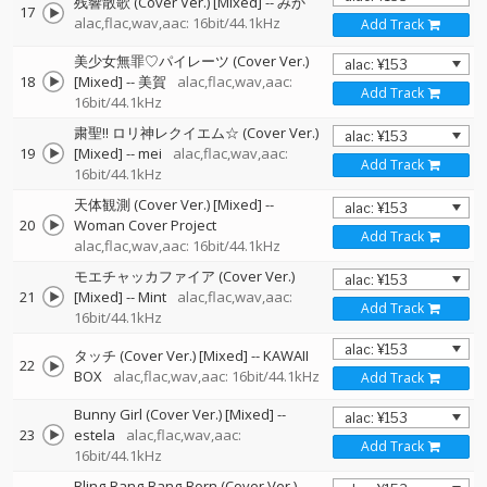
残響散歌 (Cover Ver.) [Mixed]
--
みか
17
alac,flac,wav,aac: 16bit/44.1kHz
Add Track
美少女無罪♡パイレーツ (Cover Ver.)
18
[Mixed]
--
美賀
alac,flac,wav,aac:
Add Track
16bit/44.1kHz
粛聖!! ロリ神レクイエム☆ (Cover Ver.)
19
[Mixed]
--
mei
alac,flac,wav,aac:
Add Track
16bit/44.1kHz
天体観測 (Cover Ver.) [Mixed]
--
20
Woman Cover Project
Add Track
alac,flac,wav,aac: 16bit/44.1kHz
モエチャッカファイア (Cover Ver.)
21
[Mixed]
--
Mint
alac,flac,wav,aac:
Add Track
16bit/44.1kHz
タッチ (Cover Ver.) [Mixed]
--
KAWAII
22
BOX
alac,flac,wav,aac: 16bit/44.1kHz
Add Track
Bunny Girl (Cover Ver.) [Mixed]
--
23
estela
alac,flac,wav,aac:
Add Track
16bit/44.1kHz
Bling-Bang-Bang-Born (Cover Ver.)