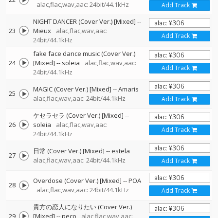
alac,flac,wav,aac: 24bit/44.1kHz
Add Track
NIGHT DANCER (Cover Ver.) [Mixed]
--
23
Mieux
alac,flac,wav,aac:
Add Track
24bit/44.1kHz
fake face dance music (Cover Ver.)
24
[Mixed]
--
soleia
alac,flac,wav,aac:
Add Track
24bit/44.1kHz
MAGIC (Cover Ver.) [Mixed]
--
Amaris
25
alac,flac,wav,aac: 24bit/44.1kHz
Add Track
ケセラセラ (Cover Ver.) [Mixed]
--
26
soleia
alac,flac,wav,aac:
Add Track
24bit/44.1kHz
日常 (Cover Ver.) [Mixed]
--
estela
27
alac,flac,wav,aac: 24bit/44.1kHz
Add Track
Overdose (Cover Ver.) [Mixed]
--
POA
28
alac,flac,wav,aac: 24bit/44.1kHz
Add Track
貴方の恋人になりたい (Cover Ver.)
29
[Mixed]
--
peco
alac,flac,wav,aac: