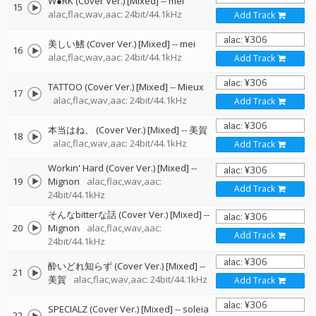
W●RK (Cover Ver.) [Mixed]
--
mei
15
alac,flac,wav,aac: 24bit/44.1kHz
Add Track
美しい鰭 (Cover Ver.) [Mixed]
--
mei
16
alac,flac,wav,aac: 24bit/44.1kHz
Add Track
TATTOO (Cover Ver.) [Mixed]
--
Mieux
17
alac,flac,wav,aac: 24bit/44.1kHz
Add Track
本当はね、 (Cover Ver.) [Mixed]
--
美賀
18
alac,flac,wav,aac: 24bit/44.1kHz
Add Track
Workin' Hard (Cover Ver.) [Mixed]
--
19
Mignon
alac,flac,wav,aac:
Add Track
24bit/44.1kHz
そんなbitterな話 (Cover Ver.) [Mixed]
--
20
Mignon
alac,flac,wav,aac:
Add Track
24bit/44.1kHz
酔いどれ知らず (Cover Ver.) [Mixed]
--
21
美賀
alac,flac,wav,aac: 24bit/44.1kHz
Add Track
SPECIALZ (Cover Ver.) [Mixed]
--
soleia
22