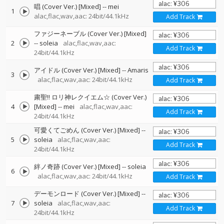
唱 (Cover Ver.) [Mixed]
--
mei
1
alac,flac,wav,aac: 24bit/44.1kHz
Add Track
ファジーネーブル (Cover Ver.) [Mixed]
2
--
soleia
alac,flac,wav,aac:
Add Track
24bit/44.1kHz
アイドル (Cover Ver.) [Mixed]
--
Amaris
3
alac,flac,wav,aac: 24bit/44.1kHz
Add Track
粛聖!! ロリ神レクイエム☆ (Cover Ver.)
4
[Mixed]
--
mei
alac,flac,wav,aac:
Add Track
24bit/44.1kHz
可愛くてごめん (Cover Ver.) [Mixed]
--
5
soleia
alac,flac,wav,aac:
Add Track
24bit/44.1kHz
絆ノ奇跡 (Cover Ver.) [Mixed]
--
soleia
6
alac,flac,wav,aac: 24bit/44.1kHz
Add Track
デーモンロード (Cover Ver.) [Mixed]
--
7
soleia
alac,flac,wav,aac:
Add Track
24bit/44.1kHz