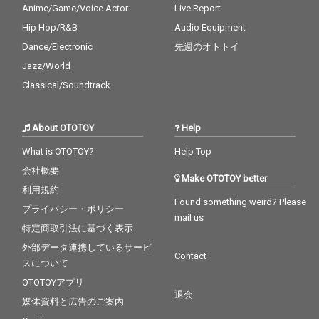
Anime/Game/Voice Actor
Live Report
Hip Hop/R&B
Audio Equipment
Dance/Electronic
先週のオトトイ
Jazz/World
Classical/Soundtrack
About OTOTOY
Help
What is OTOTOY?
Help Top
会社概要
Make OTOTOY better
利用規約
Found something weird? Please
プライバシー・ポリシー
mail us
特定商取引法に基づく表示
外部データ連携しているサービ
Contact
スについて
OTOTOYアプリ
退会
媒体資料と広告のご案内