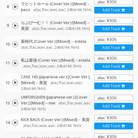
ラビットホール (Cover Ver.) [Mixed]
--
8
peco
alac,flac,wav,aac: 24bit/44.1kHz
Add Track
らぶびーむ！！ (Cover Ver.) [Mixed]
--
9
美賀
alac,flac,wav,aac: 24bit/44.1kHz
Add Track
新時代 (Cover Ver.) [Mixed]
--
estela
10
alac,flac,wav,aac: 24bit/44.1kHz
Add Track
私は最強 (Cover Ver.) [Mixed]
--
estela
11
alac,flac,wav,aac: 24bit/44.1kHz
Add Track
CASE 143 (Japanese ver.) [Cover Ver.]
12
[Mixed]
--
美賀
alac,flac,wav,aac:
Add Track
24bit/44.1kHz
UNFORGIVEN (Japanese ver.) [Cover
13
Ver.] [Mixed]
--
mei
alac,flac,wav,aac:
Add Track
24bit/44.1kHz
KICK BACK (Cover Ver.) [Mixed]
--
美賀
14
alac,flac,wav,aac: 24bit/44.1kHz
Add Track