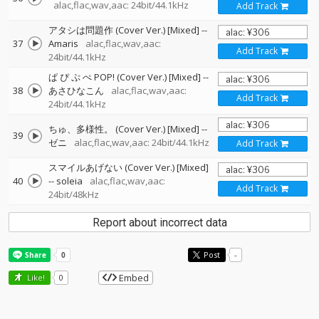
alac,flac,wav,aac: 24bit/44.1kHz
Add Track
アタシは問題作 (Cover Ver.) [Mixed]
--
37
Amaris
alac,flac,wav,aac:
Add Track
24bit/44.1kHz
ぱ ぴ ぷ ぺ POP! (Cover Ver.) [Mixed]
--
38
あさひなこん
alac,flac,wav,aac:
Add Track
24bit/44.1kHz
ちゅ、多様性。 (Cover Ver.) [Mixed]
--
39
ゼニ
alac,flac,wav,aac: 24bit/44.1kHz
Add Track
スマイルあげない (Cover Ver.) [Mixed]
40
--
soleia
alac,flac,wav,aac:
Add Track
24bit/48kHz
Report about incorrect data
Post
-
Embed
Like!
0