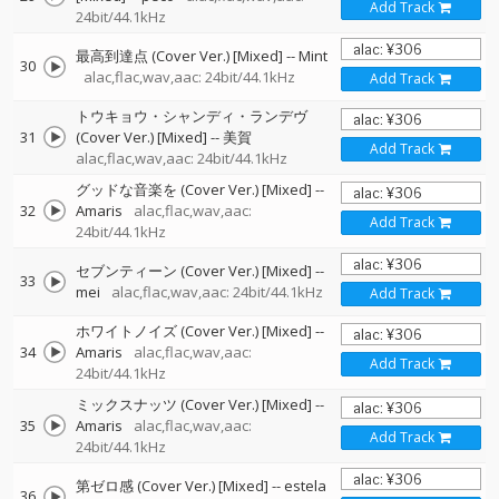
Add Track
24bit/44.1kHz
最高到達点 (Cover Ver.) [Mixed]
--
Mint
30
alac,flac,wav,aac: 24bit/44.1kHz
Add Track
トウキョウ・シャンディ・ランデヴ
31
(Cover Ver.) [Mixed]
--
美賀
Add Track
alac,flac,wav,aac: 24bit/44.1kHz
グッドな音楽を (Cover Ver.) [Mixed]
--
32
Amaris
alac,flac,wav,aac:
Add Track
24bit/44.1kHz
セブンティーン (Cover Ver.) [Mixed]
--
33
mei
alac,flac,wav,aac: 24bit/44.1kHz
Add Track
ホワイトノイズ (Cover Ver.) [Mixed]
--
34
Amaris
alac,flac,wav,aac:
Add Track
24bit/44.1kHz
ミックスナッツ (Cover Ver.) [Mixed]
--
35
Amaris
alac,flac,wav,aac:
Add Track
24bit/44.1kHz
第ゼロ感 (Cover Ver.) [Mixed]
--
estela
36