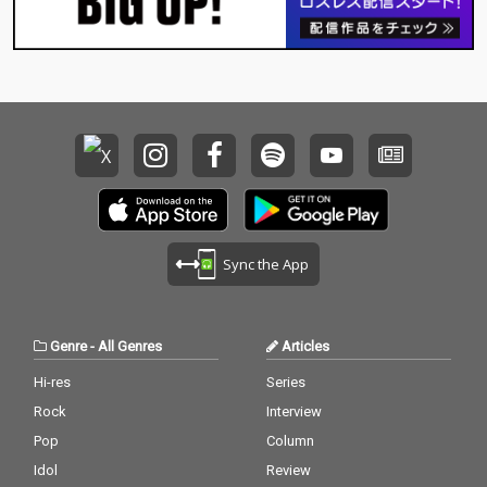
Sync the App
Genre
-
All Genres
Articles
Hi-res
Series
Rock
Interview
Pop
Column
Idol
Review