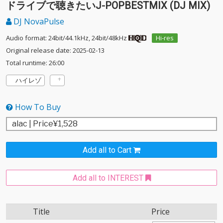
ドライブで聴きたいJ-POPBESTMIX (DJ MIX)
DJ NovaPulse
Audio format: 24bit/44.1kHz, 24bit/48kHz
Hi-res
Original release date: 2025-02-13
Total runtime: 26:00
ハイレゾ
How To Buy
Add all to Cart
Add all to INTEREST
Title
Price