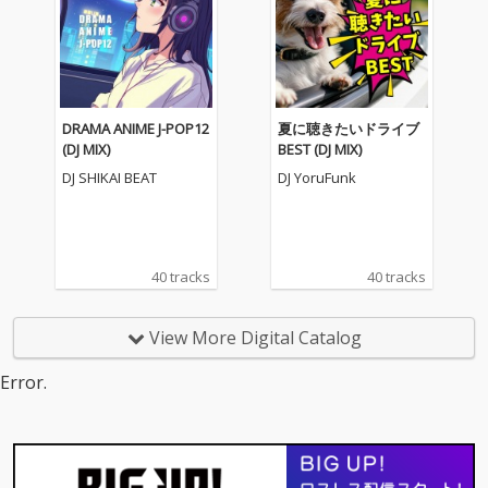
DRAMA ANIME J-POP12
夏に聴きたいドライブ
(DJ MIX)
BEST (DJ MIX)
DJ SHIKAI BEAT
DJ YoruFunk
40 tracks
40 tracks
View More Digital Catalog
Error.