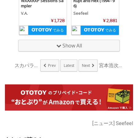
WXAXRXP Sessions Sa
Rupt and Flex (1994 - 9
mpler
6)
V.A.
Seefeel
¥ 1,728
¥ 2,881
でみる
でみる
Show All
スカパラ、デビュー3...
宮本浩次の本日発売シ...
Prev
Latest
Next
[ニュース] Seefeel