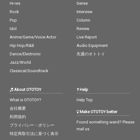
Hi-res
Series
Rock
Interview
Pop
Column
Idol
Review
Anime/Game/Voice Actor
Live Report
Hip Hop/R&B
Audio Equipment
Dance/Electronic
先週のオトトイ
Jazz/World
Classical/Soundtrack
About OTOTOY
Help
What is OTOTOY?
Help Top
会社概要
Make OTOTOY better
利用規約
Found something weird? Please
プライバシー・ポリシー
mail us
特定商取引法に基づく表示