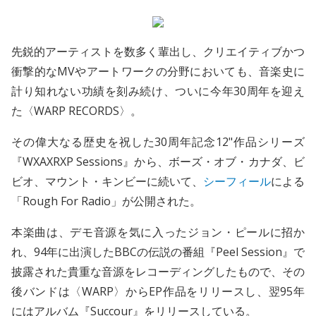
先鋭的アーティストを数多く輩出し、クリエイティブかつ
衝撃的なMVやアートワークの分野においても、音楽史に
計り知れない功績を刻み続け、ついに今年30周年を迎え
た〈WARP RECORDS〉。
その偉大なる歴史を祝した30周年記念12"作品シリーズ
『WXAXRXP Sessions』から、ボーズ・オブ・カナダ、ビ
ビオ、マウント・キンビーに続いて、
シーフィール
による
「Rough For Radio」が公開された。
本楽曲は、デモ音源を気に入ったジョン・ピールに招か
れ、94年に出演したBBCの伝説の番組『Peel Session』で
披露された貴重な音源をレコーディングしたもので、その
後バンドは〈WARP〉からEP作品をリリースし、翌95年
にはアルバム『Succour』をリリースしている。