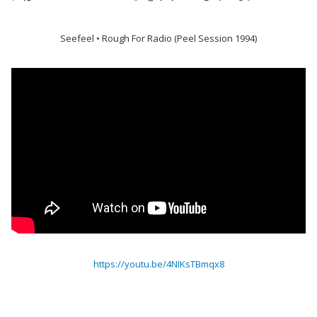
Seefeel • Rough For Radio (Peel Session 1994)
https://youtu.be/4NIKsTBmqx8