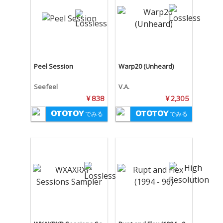
Peel Session
Warp20 (Unheard)
Seefeel
V.A.
¥ 838
¥ 2,305
でみる
でみる