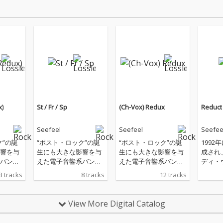
x)
St / Fr / Sp
(Ch-Vox) Redux
Reduct
Seefeel
Seefeel
Seefee
ク”の誕
“ポスト・ロック”の誕
“ポスト・ロック”の誕
1992
響を与
生にも大きな影響を与
生にも大きな影響を与
成され
バンド
えた電子音響系バンド
えた電子音響系バンド
ディ・
シー フ
のパイオニア、シー フ
のパイオニア、シー フ
やスペ
3 tracks
8 tracks
12 tracks
年代半ば
ィールが、90年代半ば
ィールが、90年代半ば
うなシ
Rephl
に〈Warp〉と〈Rephl
に〈Warp〉と〈Rephl
サウン
ースされ
ex〉からリリースされ
ex〉からリリースされ
インデ
View More Digital Catalog
Succ
た音源を再発！『Succ
た音源を再発！『Succ
アンビ
Vox)』に
our』と『(Ch-Vox)』に
our』と『(Ch-Vox)』に
の要素