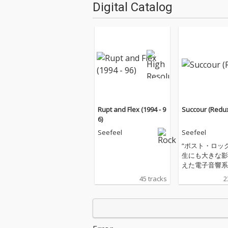
Digital Catalog
Rupt and Flex (1994 - 9
Succour (Redu
6)
Seefeel
Seefeel
“ポスト・ロッ
生にも大きな影
えた電子音響系
のパイオニア、
45 tracks
2
ィールが、90
に〈Warp〉と〈
ex〉からリリ
た音源を再発！『
our』と『(Ch-