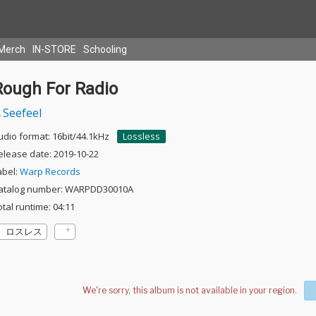
Merch
IN-STORE
Schooling
Rough For Radio
Seefeel
udio format: 16bit/44.1kHz
Lossless
elease date: 2019-10-22
abel:
Warp Records
atalog number: WARPDD30010A
otal runtime: 04:11
ロスレス