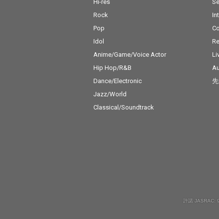
Hi-res
Se
Rock
In
Pop
C
Idol
Re
Anime/Game/Voice Actor
Li
Hip Hop/R&B
Au
Dance/Electronic
先
Jazz/World
Classical/Soundtrack
許諾 JASRAC: 9