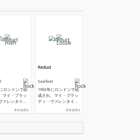
Reduct
l
Seefeel
年にロンドンで結
1992年にロンドンで結
、マイ・ブラッ
成され、マイ・ブラッ
ヴァレンタイン
ディ・ヴァレンタイン
ースメン３のよ
やスペースメン３のよ
4 tracks
4 tracks
ューゲイザー・
うなシューゲイザー・
ドから始まり、
サウンドから始まり、
ィー・ロックと
インディー・ロックと
エント・テクノ
アンビエント・テクノ
を混合させた独
の要素を混合させた独