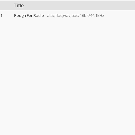
Title
1
Rough For Radio
alac,flac,wav,aac: 16bit/44.1kHz