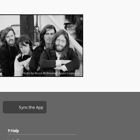
レクトロニッ
自のエレクトロニッ
ュージックを作
ク・ミュージックを作
た彼らの３作品
り出した彼らの３作品
ur (Redux)』
『Succour (Redux)』
Fr / Sp』『(Ch-V
『St / Fr / Sp』『(Ch-V
Redux』が同時リ
ox) Redux』が同時リ
ー決定！各作品
イシュー決定！各作品
曲から４曲が選
の収録曲から４曲が選
EP「Reduct」
定されたEP「Reduct」
ース！
をリリース！
Sync the App
Help