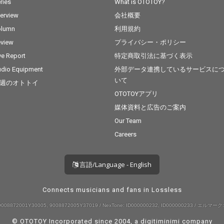
ries
What is OTOTOY?
terview
会社概要
olumn
利用規約
view
プライバシー・ポリシー
ve Report
特定商取引法に基づく表示
dio Equipment
外部データ連携しているサービスに
いて
週のオトトイ
OTOTOYアプリ
媒体資料と広告のご案内
Our Team
Careers
言語/Language - English
Connects musicians and fans in Lossless
008872001Y30005, 9008872005Y37019 / NexTone: ID000000232, ID000000233 / エルマーク:
© OTOTOY Incorporated since 2004, a
digitiminimi
company