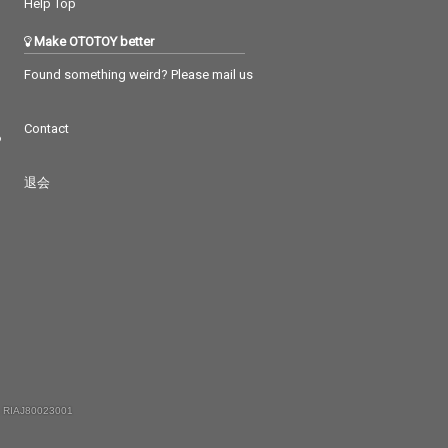
Help Top
Make OTOTOY better
Found something weird? Please mail us
Contact
つ
退会
 RIAJ80023001