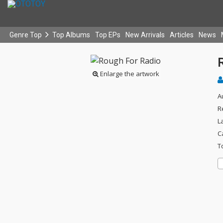
Genre Top
Top Albums
Top EPs
New Arrivals
Articles
News
Enlarge the artwork
A
R
L
C
T