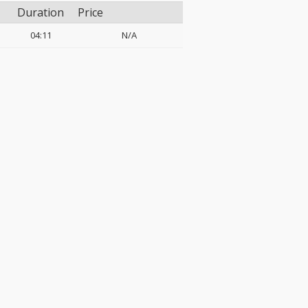
Duration
Price
04:11
N/A