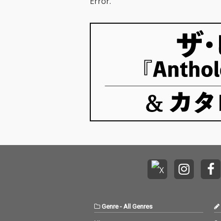
Error.
ボーナストラッ
録した拡大盤、
『St / Fr / S
イトルを同時リ
ス！
Genre
-
All Genres