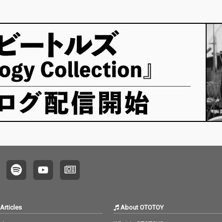
クを収
ボーナストラックを収
ボーナストラックを収
自のエ
EP集
録した拡大盤、EP集
録した拡大盤、EP集
ク・ミ
p』の３タ
『St / Fr / Sp』の３タ
『St / Fr / Sp』の３タ
り出し
リー
イトルを同時リリー
イトルを同時リリー
『Succo
ス！
ス！
『St / 
ox) 
イシュ
の収録
定された
をリリ
Articles
About OTOTOY