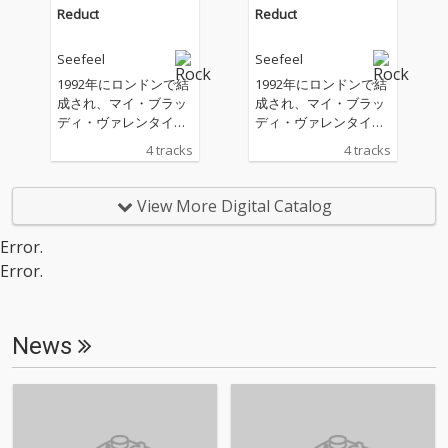
ス！
ス！
Reduct
Reduct
Seefeel
Seefeel
1992年にロンドンで結
1992年にロンドンで結
成され、マイ・ブラッ
成され、マイ・ブラッ
ディ・ヴァレンタイン
ディ・ヴァレンタイン
やスペースメン３のよ
やスペースメン３のよ
4 tracks
4 tracks
うなシューゲイザー・
うなシューゲイザー・
サウンドから始まり、
サウンドから始まり、
インディー・ロックと
インディー・ロックと
View More Digital Catalog
アンビエント・テクノ
アンビエント・テクノ
の要素を混合させた独
の要素を混合させた独
Error.
自のエレクトロニッ
自のエレクトロニッ
Error.
ク・ミュージックを作
ク・ミュージックを作
り出した彼らの３作品
り出した彼らの３作品
『Succour (Redux)』
『Succour (Redux)』
『St / Fr / Sp』『(Ch-V
『St / Fr / Sp』『(Ch-V
News
ox) Redux』が同時リ
ox) Redux』が同時リ
イシュー決定！各作品
イシュー決定！各作品
の収録曲から４曲が選
の収録曲から４曲が選
定されたEP「Reduct」
定されたEP「Reduct」
をリリース！
をリリース！