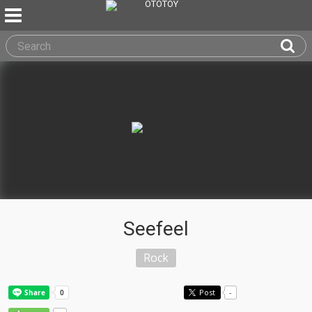
Seefeel
Rock
Post
-