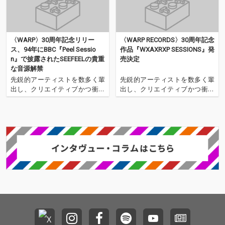
〈WARP〉30周年記念リリー
〈WARP RECORDS〉30周年記念
ス、94年にBBC『Peel Sessio
作品『WXAXRXP SESSIONS』発
n』で披露されたSEEFEELの貴重
売決定
な音源解禁
先鋭的アーティストを数多く輩
先鋭的アーティストを数多く輩
出し、クリエイティブかつ衝撃
出し、クリエイティブかつ衝撃
的なMVやアートワークの分野に
的なMVやアートワークの分野に
おいても、音楽史に計り知れな
おいても、音楽史に計り知れな
い功績を刻み続け、ついに今年
い功績を刻み続け、ついに今年
30周年を迎えた〈WARP RECOR
30周年を迎えた〈WARP RECOR
DS〉。 その偉大なる歴史を祝
DS〉。 その偉大なる歴史を祝
した30周年記念12"作品シリー
した30周年記念12"作品シリー
ズ『WXAX
ズ『WXAX