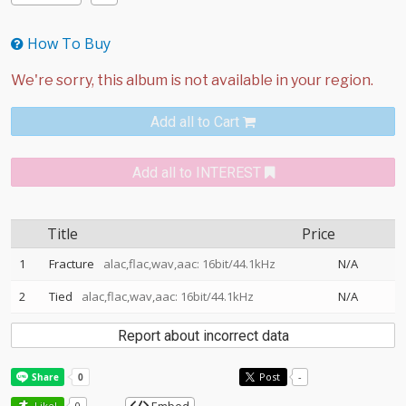
How To Buy
Add all to Cart
Add all to INTEREST
Title
Price
1
Fracture
alac,flac,wav,aac: 16bit/44.1kHz
N/A
2
Tied
alac,flac,wav,aac: 16bit/44.1kHz
N/A
Report about incorrect data
Post
-
Like!
0