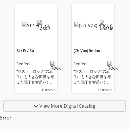
に〈Warp〉と〈Rephl
ex〉からリリースされ
た音源を再発！『Succ
our』と『(Ch-Vox)』に
ボーナストラックを収
録した拡大盤、EP集
『St / Fr / Sp』の３タ
イトルを同時リリー
ス！
St / Fr / Sp
(Ch-Vox) Redux
Seefeel
Seefeel
“ポスト・ロック”の誕
“ポスト・ロック”の誕
生にも大きな影響を与
生にも大きな影響を与
えた電子音響系バンド
えた電子音響系バンド
のパイオニア、シー フ
のパイオニア、シー フ
8 tracks
12 tracks
ィールが、90年代半ば
ィールが、90年代半ば
に〈Warp〉と〈Rephl
に〈Warp〉と〈Rephl
ex〉からリリースされ
ex〉からリリースされ
View More Digital Catalog
た音源を再発！『Succ
た音源を再発！『Succ
our』と『(Ch-Vox)』に
our』と『(Ch-Vox)』に
Error.
ボーナストラックを収
ボーナストラックを収
録した拡大盤、EP集
録した拡大盤、EP集