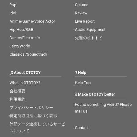
Pop
Column
Idol
Review
Anime/Game/Voice Actor
Live Report
Hip Hop/R&B
Audio Equipment
Dance/Electronic
先週のオトトイ
Jazz/World
Classical/Soundtrack
About OTOTOY
Help
What is OTOTOY?
Help Top
会社概要
Make OTOTOY better
利用規約
Found something weird? Please
プライバシー・ポリシー
mail us
特定商取引法に基づく表示
外部データ連携しているサービ
Contact
スについて