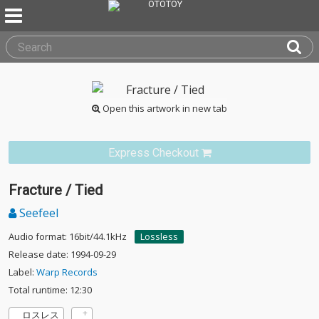
Open this artwork in new tab
Express Checkout
Fracture / Tied
Seefeel
Audio format: 16bit/44.1kHz
Lossless
Release date: 1994-09-29
Label:
Warp Records
Total runtime: 12:30
ロスレス