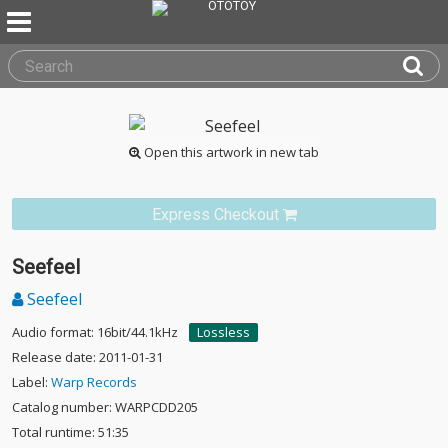
Open this artwork in new tab
Express Checkout
Seefeel
Seefeel
Audio format: 16bit/44.1kHz
Lossless
Release date: 2011-01-31
Label:
Warp Records
Catalog number: WARPCDD205
Total runtime: 51:35