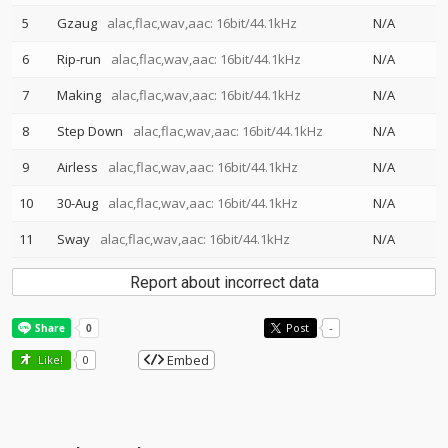
5
Gzaug
alac,flac,wav,aac: 16bit/44.1kHz
N/A
6
Rip-run
alac,flac,wav,aac: 16bit/44.1kHz
N/A
7
Making
alac,flac,wav,aac: 16bit/44.1kHz
N/A
8
Step Down
alac,flac,wav,aac: 16bit/44.1kHz
N/A
9
Airless
alac,flac,wav,aac: 16bit/44.1kHz
N/A
10
30-Aug
alac,flac,wav,aac: 16bit/44.1kHz
N/A
11
Sway
alac,flac,wav,aac: 16bit/44.1kHz
N/A
Report about incorrect data
Post
-
Embed
Like!
0