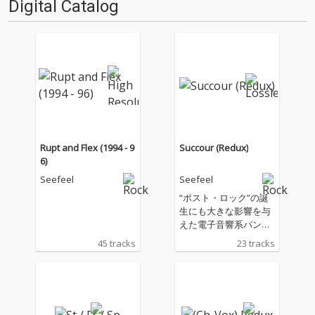
Digital Catalog
Rupt and Flex (1994 - 9
Succour (Redux)
6)
Seefeel
Seefeel
“ポスト・ロック”の誕
生にも大きな影響を与
えた電子音響系バンド
のパイオニア、シー フ
45 tracks
23 tracks
ィールが、90年代半ば
に〈Warp〉と〈Rephl
ex〉からリリースされ
た音源を再発！『Succ
our』と『(Ch-Vox)』に