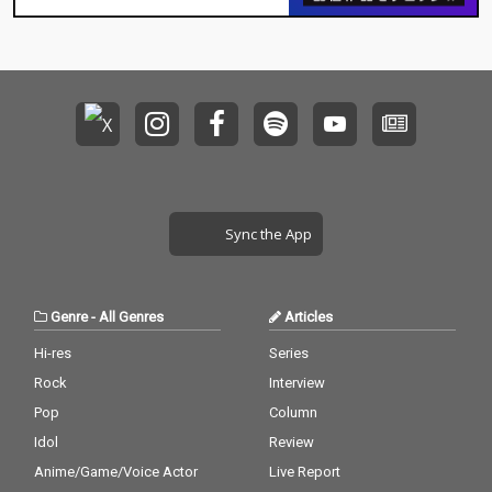
Sync the App
Genre
-
All Genres
Articles
Hi-res
Series
Rock
Interview
Pop
Column
Idol
Review
Anime/Game/Voice Actor
Live Report