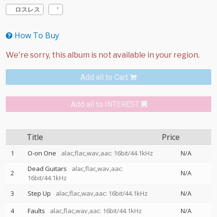
ロスレス
How To Buy
Add all to Cart
Add all to INTEREST
Title
Price
1
O-on One
alac,flac,wav,aac: 16bit/44.1kHz
N/A
Dead Guitars
alac,flac,wav,aac:
2
N/A
16bit/44.1kHz
3
Step Up
alac,flac,wav,aac: 16bit/44.1kHz
N/A
4
Faults
alac,flac,wav,aac: 16bit/44.1kHz
N/A