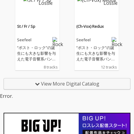
ボーナストラックを収
録した拡大盤、EP集
『St / Fr / Sp』の３タ
イトルを同時リリー
ス！
St / Fr / Sp
(Ch-Vox) Redux
Seefeel
Seefeel
“ポスト・ロック”の誕
“ポスト・ロック”の誕
生にも大きな影響を与
生にも大きな影響を与
えた電子音響系バンド
えた電子音響系バンド
のパイオニア、シー フ
のパイオニア、シー フ
8 tracks
12 tracks
ィールが、90年代半ば
ィールが、90年代半ば
に〈Warp〉と〈Rephl
に〈Warp〉と〈Rephl
ex〉からリリースされ
ex〉からリリースされ
View More Digital Catalog
た音源を再発！『Succ
た音源を再発！『Succ
our』と『(Ch-Vox)』に
our』と『(Ch-Vox)』に
Error.
ボーナストラックを収
ボーナストラックを収
録した拡大盤、EP集
録した拡大盤、EP集
『St / Fr / Sp』の３タ
『St / Fr / Sp』の３タ
イトルを同時リリー
イトルを同時リリー
ス！
ス！