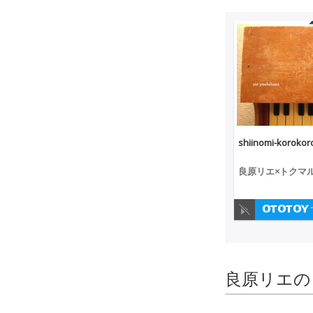
shiinomi-korokor
良原リエ×トクマ
ーゴ
良原リエの