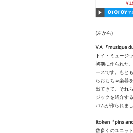
¥ 1
で
(左から)
V.A.『musique d
トイ・ミュージッ
初期に作られた
ースです。もと
らおもちゃ楽器
出てきて、それ
ジックを紹介す
バムが作られま
itoken『pins an
数多くのユニッ