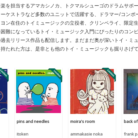
楽を担当するアマカシノカ、トクマルシューゴのドラムサポートや
オーケストラなど多数のユニットで活躍する、ドラマー/コンポ
リヨン在住のトイミュージックの立役者、クリンペライ、限定
手困難になっているトイ・ミュージック入門にぴったりのコン
の過去リリース作品も配信します。まだまだ奥が深いトイ・ミ
を持たれた方は、是非とも他のトイ・ミュージックも掘りさげ
pins and needles
moira's room
back o
itoken
ammakasie noka
frank p