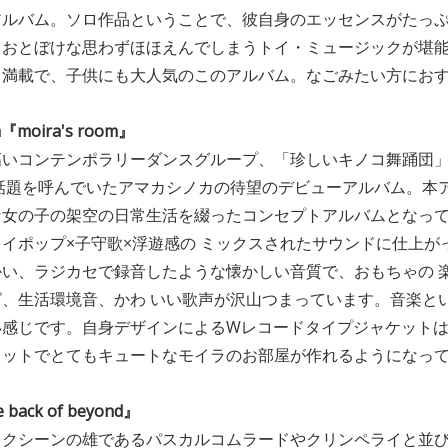
アルバム。ソロ作品ということで、彼自身のエッセンスがたっ
とおとぼけな思わずほほえんでしまうトイ・ミュージックが堪
も満載で、子供にも大人気のこのアルバム。なごみたい方にお
a『moira's room』
高いコンテンポラリーダンスグループ、「珍しいキノコ舞踊団
話題を呼んでいたアマカシノカの待望のデビューアルバム。本
女の子の架空の日常生活を綴ったコンセプトアルバムとなって
イポップ×子守歌×浮遊感の ミックスされたサウンドに仕上が
い、ラジカセで録音したような懐かしい音質で、おもちゃの 
、生活環境音、かわ いい歌声が沢山つまっています。音楽とい
い感じです。自身デザインによるWレコードタイプジャケット
キットでとてもキュートなモイラのお部屋が作れるようになっ
e back of beyond』
ックシーンの雄であるパスカルコムラードやクリンペライと並