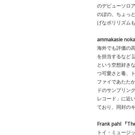
のデビューソロ
のぼの、ちょっ
げなポリリズム
ammakasie nok
海外でも評価の
を担当するなど 
という空想好きな
つ可愛さと毒、ト
ファイであたたか
ドのサンプリング
レコード」に近
ており、同封の
Frank pahl 『Th
トイ・ミュージ