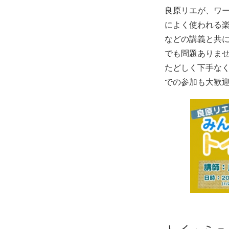
良原リエが、ワー
によく使われる
などの講義と共
でも問題ありま
たどしく下手な
での参加も大歓