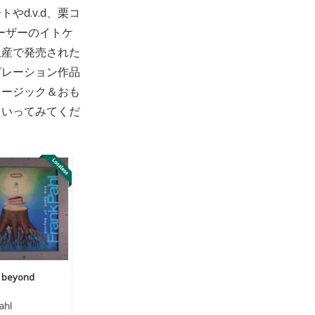
d.v.d、栗コ
ーザーのイトケ
生産で発売された
ピレーション作品
ュージック＆おも
ていってみてくだ
f beyond
ahl