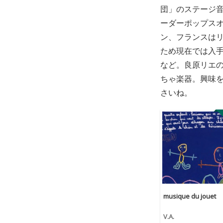
団」のステージ音
ーダーポップス
ン、フランスは
ため現在では入
など。良原リエ
ちゃ楽器。興味
さいね。
musique du jouet
V.A.