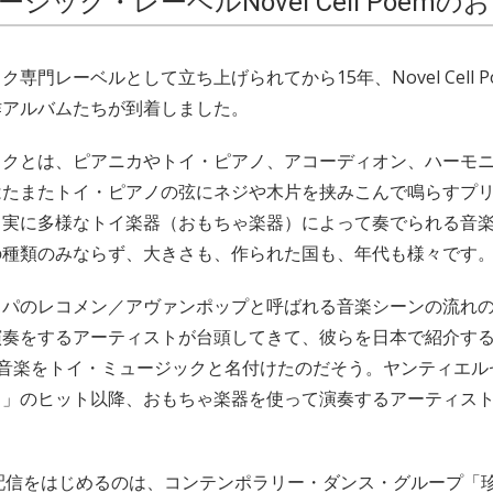
ジック・レーベルNovel Cell Poemの
専門レーベルとして立ち上げられてから15年、Novel Cell 
作アルバムたちが到着しました。
ックとは、ピアニカやトイ・ピアノ、アコーディオン、ハーモ
はたまたトイ・ピアノの弦にネジや木片を挟みこんで鳴らすプ
、実に多様なトイ楽器（おもちゃ楽器）によって奏でられる音
の種類のみならず、大きさも、作られた国も、年代も様々です
ッパのレコメン／アヴァンポップと呼ばれる音楽シーンの流れ
奏をするアーティストが台頭してきて、彼らを日本で紹介するに
mがその音楽をトイ・ミュージックと名付けたのだそう。ヤンティエ
リ」のヒット以降、おもちゃ楽器を使って演奏するアーティス
で配信をはじめるのは、コンテンポラリー・ダンス・グループ「