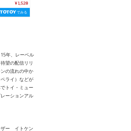
¥ 1,528
でみる
15年、レーベル
、待望の配信リリ
ーンの流れの中か
ンペライ）などが
本でトイ・ミュー
ピレーションアル
ーザー イトケン