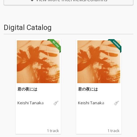
宅のスタジオにて約1年の期間
がソロ活動10周年を迎え、5枚
をかけて“日記つける…
目のフル・アルバム『Chase Af
ter』…
Digital Catalog
君の夜には
君の夜には
Keishi Tanaka
Keishi Tanaka
1 track
1 track