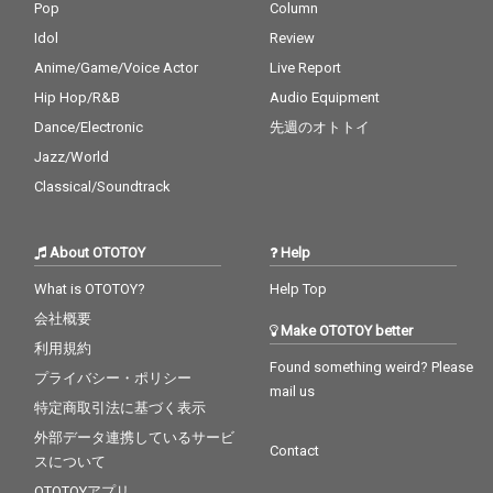
Pop
Column
Idol
Review
Anime/Game/Voice Actor
Live Report
Hip Hop/R&B
Audio Equipment
Dance/Electronic
先週のオトトイ
Jazz/World
Classical/Soundtrack
About OTOTOY
Help
What is OTOTOY?
Help Top
会社概要
Make OTOTOY better
利用規約
Found something weird? Please
プライバシー・ポリシー
mail us
特定商取引法に基づく表示
外部データ連携しているサービ
Contact
スについて
OTOTOYアプリ