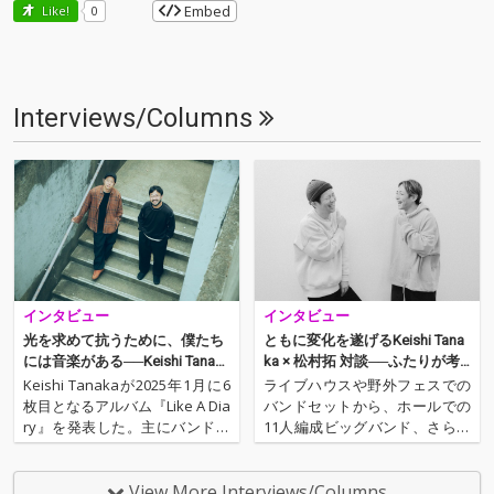
Embed
Like!
0
Interviews/Columns
インタビュー
インタビュー
光を求めて抗うために、僕たち
ともに変化を遂げるKeishi Tana
には音楽がある──Keishi Tanaka
ka × 松村拓 対談──ふたりが考
× Ryu(Ryu Matsuyama)対談
えるソロ活動とは？
Keishi Tanakaが2025年1月に6
ライブハウスや野外フェスでの
枚目となるアルバム『Like A Dia
バンドセットから、ホールでの
ry』を発表した。主にバンドで
11人編成ビッグバンド、さらに
のレコーディングを続けてきた
は小さなカフェでの弾き語りな
Keishiにとって新たな試みとな
ど、さまざまな形態で楽曲を届
る「打ち込み」が軸となり、自
けるKeishi Tanaka。そんな彼
View More Interviews/Columns