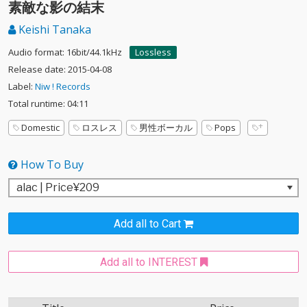
素敵な影の結末
Keishi Tanaka
Audio format: 16bit/44.1kHz
Lossless
Release date: 2015-04-08
Label:
Niw ! Records
Total runtime: 04:11
Domestic
ロスレス
男性ボーカル
Pops
How To Buy
Add all to Cart
Add all to INTEREST