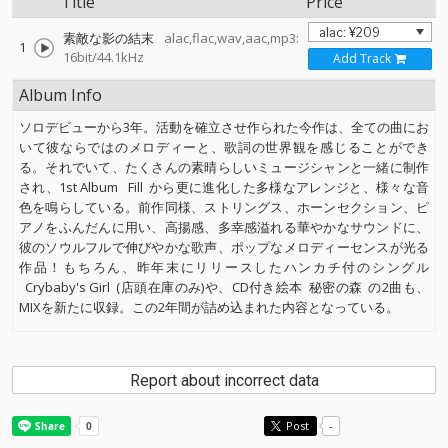
Title
Price
素敵な影の結末
alac,flac,wav,aac,mp3:
1
16bit/44.1kHz
Add Track
Album Info
ソロデビューから3年。活動を確立させ作られた今作は、全ての曲にお
いて彼ならではのメロディーと、歌詞の世界観を感じることができ
る。それでいて、たくさんの素晴らしいミュージシャンと一緒に制作
され、1st Album
Fill
から更に進化した多様なアレンジと、様々な音
色を鳴らしている。前作同様、ストリングス、ホーンセクション、ピ
アノをふんだんに用い、高揚感、多幸感溢れる華やかなサウンドに、
彼のソウルフルで伸びやかな歌声、ポップなメロディーセンスが光る
作品！もちろん、昨年末にリリースしたハンカチ付のシングル
Crybaby's Girl
(店頭在庫のみ)や、CD付き絵本
秘密の森
の2曲も、
MIXを新たに収録。この2年間が詰め込まれた内容となっている。
Report about incorrect data
Post
-