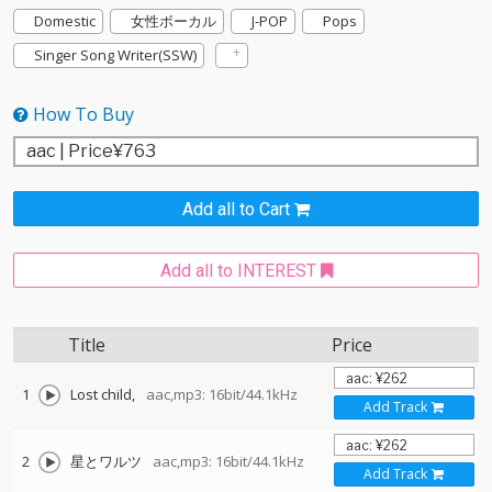
Domestic
女性ボーカル
J-POP
Pops
Singer Song Writer(SSW)
How To Buy
Add all to Cart
Add all to INTEREST
Title
Price
1
Lost child,
aac,mp3: 16bit/44.1kHz
Add Track
2
星とワルツ
aac,mp3: 16bit/44.1kHz
Add Track