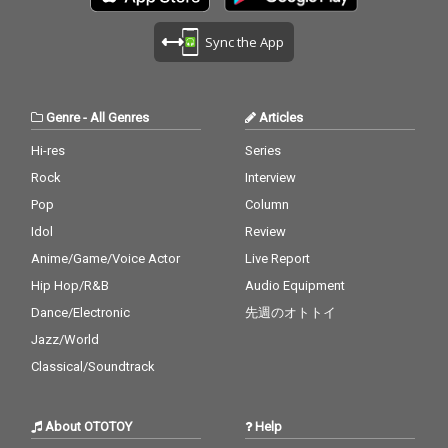
Sync the App
Genre
-
All Genres
Articles
Hi-res
Series
Rock
Interview
Pop
Column
Idol
Review
Anime/Game/Voice Actor
Live Report
Hip Hop/R&B
Audio Equipment
Dance/Electronic
先週のオトトイ
Jazz/World
Classical/Soundtrack
About OTOTOY
Help