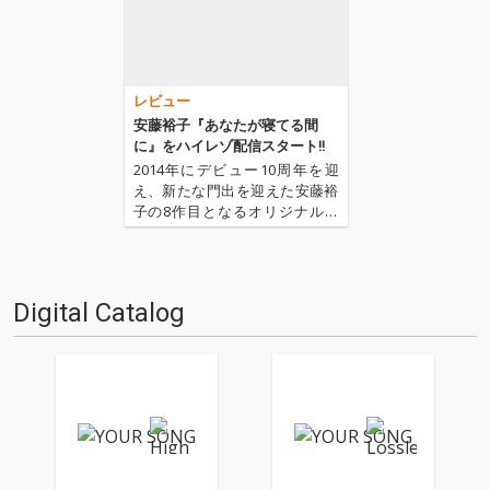
レビュー
安藤裕子『あなたが寝てる間
に』をハイレゾ配信スタート!!
2014年にデビュー10周年を迎
え、新たな門出を迎えた安藤裕
子の8作目となるオリジナル・
アルバムが届きました。大泉洋
主演映画『ぶどうのなみだ』で
ヒロイン役”エリカ”としてスク
リーン・デビューを果たすなど
Digital Catalog
活動の幅を拡げるなか紡がれた
本作には、矢野顕子の最新作…