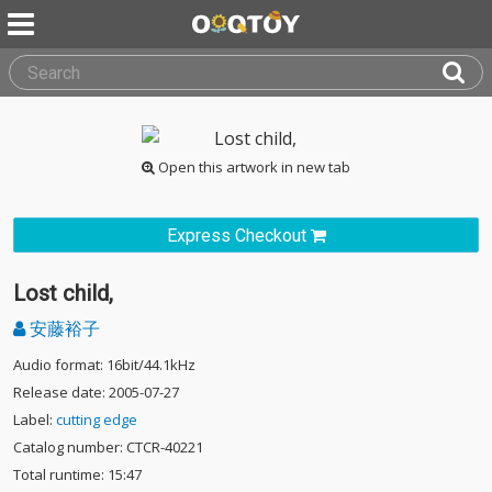
Open this artwork in new tab
Express Checkout
Lost child,
安藤裕子
Audio format: 16bit/44.1kHz
Release date: 2005-07-27
Label:
cutting edge
Catalog number: CTCR-40221
Total runtime: 15:47