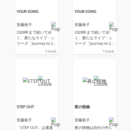
YOUR SONG
YOUR SONG
安藤裕子
安藤裕子
2028年まで続いてゆ
2028年まで続いてゆ
く、新たなライブ・シ
く、新たなライブ・シ
リーズ「Journey to 20
リーズ「Journey to 20
28“Happy Go Lucky”」
28“Happy Go Lucky”」
1 track
1 track
の第一回が7月12日、1
の第一回が7月12日、1
3日に恵比寿ザ・ガー
3日に恵比寿ザ・ガー
デンホールで控える
デンホールで控える
【安藤裕子】。 ライブ
【安藤裕子】。 ライブ
直前にリリースされる
直前にリリースされる
新曲は、「ミュージカ
新曲は、「ミュージカ
ルみたいな曲が作りた
ルみたいな曲が作りた
い！」をテーマに制作
い！」をテーマに制作
されたユニークな新基
されたユニークな新基
軸な楽曲「YOUR SON
軸な楽曲「YOUR SON
STEP OUT
夜の怪物
G」。 Shigekuni、皆
G」。 Shigekuni、皆
川真人、伊藤大地が参
川真人、伊藤大地が参
安藤裕子
安藤裕子
加。レコーディング・
加。レコーディング・
ミックスは、中村 督。
ミックスは、中村 督。
「STEP OUT」は邁進
夜の怪物は自分の中に