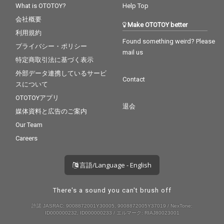
What is OTOTOY?
Help Top
会社概要
Make OTOTOY better
利用規約
Found something weird? Please
プライバシー・ポリシー
mail us
特定商取引法に基づく表示
外部データ連携しているサービ
Contact
スについて
OTOTOYアプリ
退会
媒体資料と広告のご案内
Our Team
Careers
言語/Language - English
There's a sound you can't brush off
許諾 JASRAC: 9008872001Y30005, 9008872005Y37019 / NexTone:
ID000000232, ID000000233 / エルマーク: RIAJ80023001