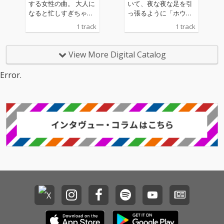
カヴァーアートは、安
カヴァーアートは、安
する女性の曲。 大人に
いて、夜な夜な足を引
藤裕子自身が手がけて
藤裕子自身が手がけて
なると忙しすぎちゃっ
っ張るように「ホウホ
いる。
いる。
て、人との関わり合い
ウ」と呼ぶんです。真
1 track
1 track
とか恋とかそういうの
っ暗な森の中に置き去
が遠くなっちゃう瞬間
りにされたような、世
もあるのだけれど、で
界から取り残されてし
View More Digital Catalog
もなんかもっと前に進
まったかのような。そ
んでいくのだという強
んな景色の歌です。
Error.
い曲です。 安藤裕子
安藤裕子