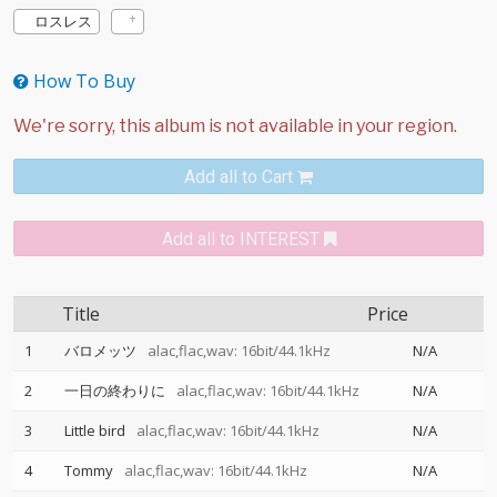
ロスレス
How To Buy
Add all to Cart
Add all to INTEREST
Title
Price
1
バロメッツ
alac,flac,wav: 16bit/44.1kHz
N/A
2
一日の終わりに
alac,flac,wav: 16bit/44.1kHz
N/A
3
Little bird
alac,flac,wav: 16bit/44.1kHz
N/A
4
Tommy
alac,flac,wav: 16bit/44.1kHz
N/A