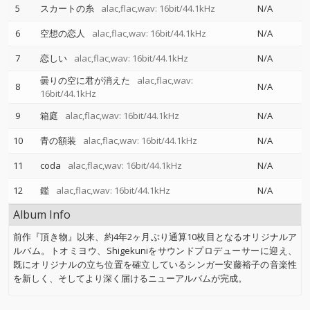
5
スカートの糸
alac,flac,wav: 16bit/44.1kHz
N/A
6
空想の恋人
alac,flac,wav: 16bit/44.1kHz
N/A
7
恋しい
alac,flac,wav: 16bit/44.1kHz
N/A
曇りの空に君が消えた
alac,flac,wav:
8
N/A
16bit/44.1kHz
9
箱庭
alac,flac,wav: 16bit/44.1kHz
N/A
10
青の額装
alac,flac,wav: 16bit/44.1kHz
N/A
11
coda
alac,flac,wav: 16bit/44.1kHz
N/A
12
鑑
alac,flac,wav: 16bit/44.1kHz
N/A
Album Info
前作『頂き物』以来、約4年2ヶ月ぶり通算10枚目となるオリジナルア
ルバム。トオミヨウ、Shigekuniをサウンドプロデューサーに迎え、
既にオリジナルの立ち位置を確立しているシンガー安藤裕子の音楽性
を新しく、そしてより深く届けるニューアルバムが完成。