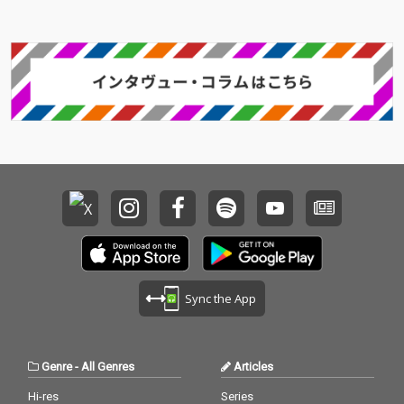
Sync the App
Genre
-
All Genres
Articles
Hi-res
Series