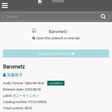
Open this artwork in new tab
Express Checkout
Barometz
安藤裕子
Audio format: 16bit/44.1kHz
Lossless
Release date: 2020-08-26
Label:
ポニーキャニオン
Catalog number: PCCA.04958
Total runtime: 49:55