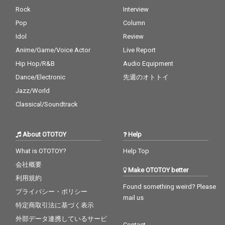
Rock
Interview
Pop
Column
Idol
Review
Anime/Game/Voice Actor
Live Report
Hip Hop/R&B
Audio Equipment
Dance/Electronic
先週のオトトイ
Jazz/World
Classical/Soundtrack
About OTOTOY
Help
What is OTOTOY?
Help Top
会社概要
Make OTOTOY better
利用規約
Found something weird? Please
プライバシー・ポリシー
mail us
特定商取引法に基づく表示
外部データ連携しているサービ
Contact