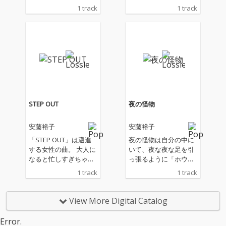
28“Happy Go Lucky”」
28“Happy Go Lucky”」
1 track
1 track
の第一回が7月12日、1
の第一回が7月12日、1
3日に恵比寿ザ・ガー
3日に恵比寿ザ・ガー
デンホールで控える
デンホールで控える
【安藤裕子】。 ライブ
【安藤裕子】。 ライブ
直前にリリースされる
直前にリリースされる
新曲は、「ミュージカ
新曲は、「ミュージカ
ルみたいな曲が作りた
ルみたいな曲が作りた
い！」をテーマに制作
い！」をテーマに制作
されたユニークな新基
されたユニークな新基
軸な楽曲「YOUR SON
軸な楽曲「YOUR SON
STEP OUT
夜の怪物
G」。 Shigekuni、皆
G」。 Shigekuni、皆
川真人、伊藤大地が参
川真人、伊藤大地が参
安藤裕子
安藤裕子
加。レコーディング・
加。レコーディング・
ミックスは、中村 督。
ミックスは、中村 督。
「STEP OUT」は邁進
夜の怪物は自分の中に
カヴァーアートは、安
カヴァーアートは、安
する女性の曲。 大人に
いて、夜な夜な足を引
藤裕子自身が手がけて
藤裕子自身が手がけて
なると忙しすぎちゃっ
っ張るように「ホウホ
いる。
いる。
て、人との関わり合い
ウ」と呼ぶんです。真
1 track
1 track
とか恋とかそういうの
っ暗な森の中に置き去
が遠くなっちゃう瞬間
りにされたような、世
もあるのだけれど、で
界から取り残されてし
View More Digital Catalog
もなんかもっと前に進
まったかのような。そ
んでいくのだという強
んな景色の歌です。
Error.
い曲です。 安藤裕子
安藤裕子