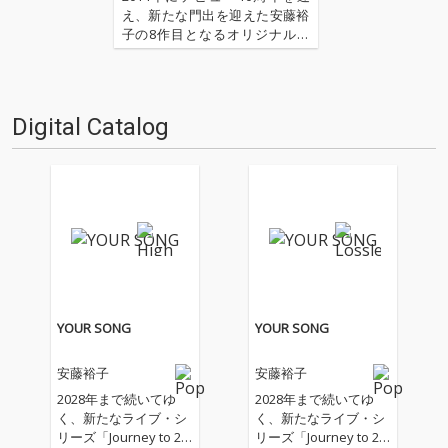
え、新たな門出を迎えた安藤裕
子の8作目となるオリジナル・
アルバムが届きました。大泉洋
主演映画『ぶどうのなみだ』で
ヒロイン役”エリカ”としてスク
リーン・デビューを果たすなど
Digital Catalog
活動の幅を拡げるなか紡がれた
本作には、矢野顕子の最新作…
YOUR SONG
YOUR SONG
安藤裕子
安藤裕子
2028年まで続いてゆ
2028年まで続いてゆ
く、新たなライブ・シ
く、新たなライブ・シ
リーズ「Journey to 20
リーズ「Journey to 20