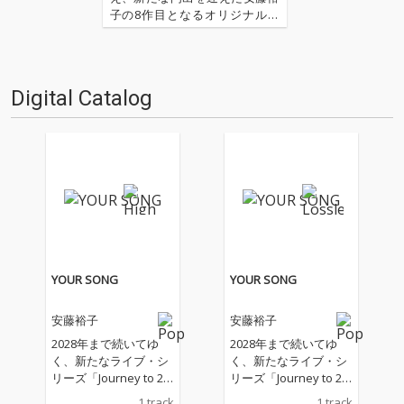
子の8作目となるオリジナル・
アルバムが届きました。大泉洋
主演映画『ぶどうのなみだ』で
ヒロイン役”エリカ”としてスク
リーン・デビューを果たすなど
Digital Catalog
活動の幅を拡げるなか紡がれた
本作には、矢野顕子の最新作…
YOUR SONG
YOUR SONG
安藤裕子
安藤裕子
2028年まで続いてゆ
2028年まで続いてゆ
く、新たなライブ・シ
く、新たなライブ・シ
リーズ「Journey to 20
リーズ「Journey to 20
28“Happy Go Lucky”」
28“Happy Go Lucky”」
1 track
1 track