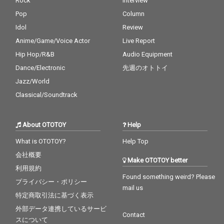
Rock
Interview
Pop
Column
Idol
Review
Anime/Game/Voice Actor
Live Report
Hip Hop/R&B
Audio Equipment
Dance/Electronic
先週のオトトイ
Jazz/World
Classical/Soundtrack
About OTOTOY
Help
What is OTOTOY?
Help Top
会社概要
Make OTOTOY better
利用規約
Found something weird? Please
プライバシー・ポリシー
mail us
特定商取引法に基づく表示
外部データ連携しているサービ
Contact
スについて