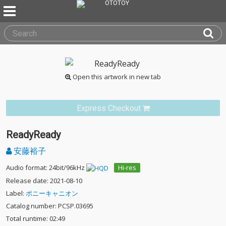
Open this artwork in new tab
Express Checkout
ReadyReady
安藤裕子
Audio format: 24bit/96kHz
Hi-res
Release date: 2021-08-10
Label:
ポニーキャニオン
Catalog number: PCSP.03695
Total runtime: 02:49