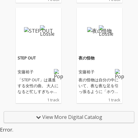
の第一回が7月12日、1
の第一回が7月12日、1
3日に恵比寿ザ・ガー
3日に恵比寿ザ・ガー
デンホールで控える
デンホールで控える
【安藤裕子】。 ライブ
【安藤裕子】。 ライブ
直前にリリースされる
直前にリリースされる
新曲は、「ミュージカ
新曲は、「ミュージカ
ルみたいな曲が作りた
ルみたいな曲が作りた
い！」をテーマに制作
い！」をテーマに制作
されたユニークな新基
されたユニークな新基
軸な楽曲「YOUR SON
軸な楽曲「YOUR SON
STEP OUT
夜の怪物
G」。 Shigekuni、皆
G」。 Shigekuni、皆
川真人、伊藤大地が参
川真人、伊藤大地が参
安藤裕子
安藤裕子
加。レコーディング・
加。レコーディング・
ミックスは、中村 督。
ミックスは、中村 督。
「STEP OUT」は邁進
夜の怪物は自分の中に
カヴァーアートは、安
カヴァーアートは、安
する女性の曲。 大人に
いて、夜な夜な足を引
藤裕子自身が手がけて
藤裕子自身が手がけて
なると忙しすぎちゃっ
っ張るように「ホウホ
いる。
いる。
て、人との関わり合い
ウ」と呼ぶんです。真
1 track
1 track
とか恋とかそういうの
っ暗な森の中に置き去
が遠くなっちゃう瞬間
りにされたような、世
もあるのだけれど、で
界から取り残されてし
View More Digital Catalog
もなんかもっと前に進
まったかのような。そ
んでいくのだという強
んな景色の歌です。
Error.
い曲です。 安藤裕子
安藤裕子