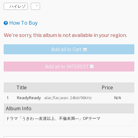
ハイレゾ
How To Buy
Add all to Cart
Add all to INTEREST
Title
Price
1
ReadyReady
alac,flac,wav: 24bit/96kHz
N/A
Album Info
ドラマ「うきわ ―友達以上、不倫未満―」OPテーマ