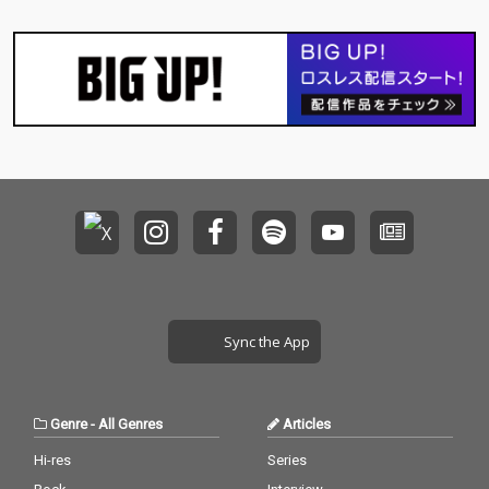
Sync the App
Genre
-
All Genres
Articles
Hi-res
Series