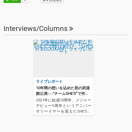
Embed
Interviews/Columns
ライブレポート
10年間の想いを込めた初の武道
館公演──“チームSHE'S”で作り
あげた〈SHE’S in BUDOKAN〉
2021年に結成10周年、メジャー
ライヴレポート
デビュー5周年というアニバー
サリーイヤーを迎えたSHE’S。
様々な周年企画を行ってきた彼
らだが、その集大成として、初
の日本武道館公演が2022年2月2