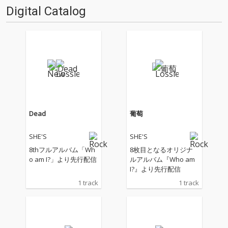
4日に開催された。今回はその
Digital Catalog
自身最大キャパとなるワンマ
ン・ライヴ〈SHE…
Dead
葡萄
SHE'S
SHE'S
8thフルアルバム「Wh
8枚目となるオリジナ
o am I?」より先行配信
ルアルバム『Who am
I?』より先行配信
1 track
1 track