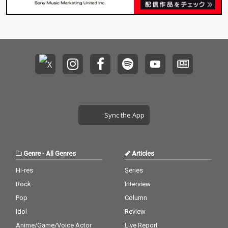
Sync the App
Genre
-
All Genres
Articles
Hi-res
Series
Rock
Interview
Pop
Column
Idol
Review
Anime/Game/Voice Actor
Live Report