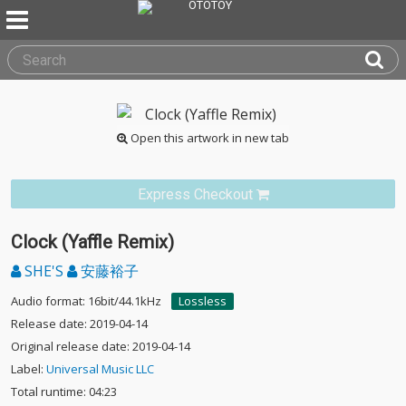
Open this artwork in new tab
Express Checkout
Clock (Yaffle Remix)
SHE'S
安藤裕子
Audio format: 16bit/44.1kHz
Lossless
Release date: 2019-04-14
Original release date: 2019-04-14
Label:
Universal Music LLC
Total runtime: 04:23