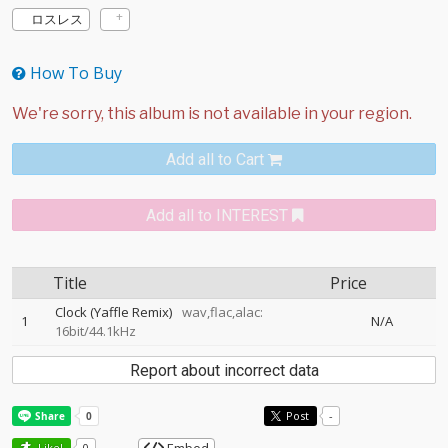
ロスレス
How To Buy
Add all to Cart
Add all to INTEREST
Title
Price
Clock (Yaffle Remix)
wav,flac,alac:
1
N/A
16bit/44.1kHz
Report about incorrect data
Post
-
Like!
0