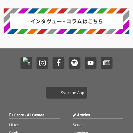
Sync the App
Genre
-
All Genres
Articles
Hi-res
Series
Rock
Interview