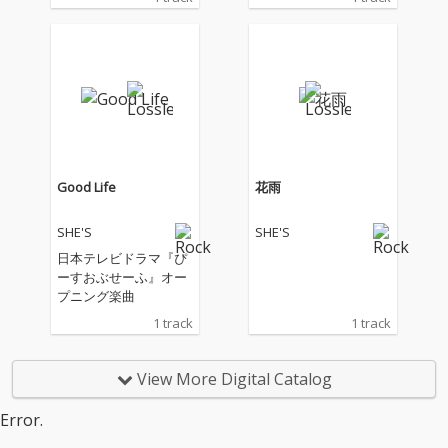
Good Life
花雨
SHE'S
SHE'S
日本テレビドラマ『ぴ
ーすおぶせーふ』オー
プニング楽曲
1 track
1 track
View More Digital Catalog
Error.