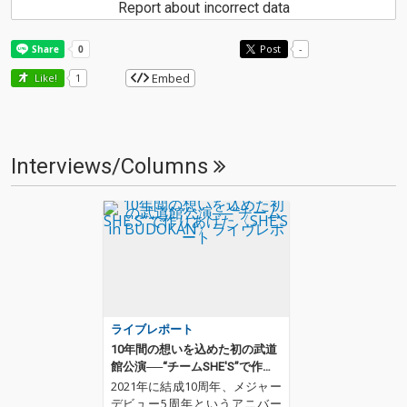
Report about incorrect data
Post
-
Embed
Like!
1
Interviews/Columns
ライブレポート
10年間の想いを込めた初の武道
館公演──“チームSHE'S”で作り
あげた〈SHE’S in BUDOKAN〉
2021年に結成10周年、メジャー
ライヴレポート
デビュー5周年というアニバー