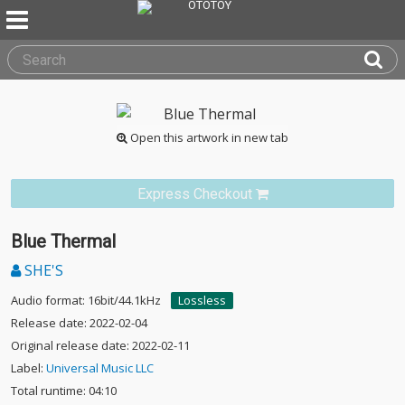
Open this artwork in new tab
Express Checkout
Blue Thermal
SHE'S
Audio format: 16bit/44.1kHz
Lossless
Release date: 2022-02-04
Original release date: 2022-02-11
Label:
Universal Music LLC
Total runtime: 04:10