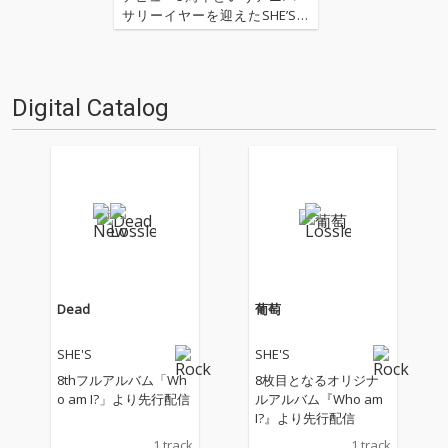
サリーイヤーを迎えたSHE’S。
様々な周年企画を行ってきた彼
らだが、その集大成として、初
の日本武道館公演が2022年2月2
4日に開催された。今回はその
Digital Catalog
自身最大キャパとなるワンマ
ン・ライヴ〈SHE…
Dead
葡萄
SHE'S
SHE'S
8thフルアルバム「Wh
8枚目となるオリジナ
o am I?」より先行配信
ルアルバム『Who am
I?』より先行配信
1 track
1 track