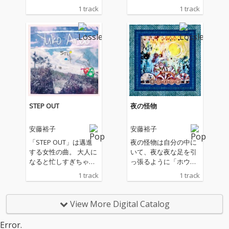
28“Happy Go Lucky”」
28“Happy Go Lucky”」
1 track
1 track
の第一回が7月12日、1
の第一回が7月12日、1
3日に恵比寿ザ・ガー
3日に恵比寿ザ・ガー
デンホールで控える
デンホールで控える
【安藤裕子】。 ライブ
【安藤裕子】。 ライブ
直前にリリースされる
直前にリリースされる
新曲は、「ミュージカ
新曲は、「ミュージカ
ルみたいな曲が作りた
ルみたいな曲が作りた
い！」をテーマに制作
い！」をテーマに制作
されたユニークな新基
されたユニークな新基
軸な楽曲「YOUR SON
軸な楽曲「YOUR SON
STEP OUT
夜の怪物
G」。 Shigekuni、皆
G」。 Shigekuni、皆
川真人、伊藤大地が参
川真人、伊藤大地が参
安藤裕子
安藤裕子
加。レコーディング・
加。レコーディング・
ミックスは、中村 督。
ミックスは、中村 督。
「STEP OUT」は邁進
夜の怪物は自分の中に
カヴァーアートは、安
カヴァーアートは、安
する女性の曲。 大人に
いて、夜な夜な足を引
藤裕子自身が手がけて
藤裕子自身が手がけて
なると忙しすぎちゃっ
っ張るように「ホウホ
いる。
いる。
て、人との関わり合い
ウ」と呼ぶんです。真
1 track
1 track
とか恋とかそういうの
っ暗な森の中に置き去
が遠くなっちゃう瞬間
りにされたような、世
もあるのだけれど、で
界から取り残されてし
View More Digital Catalog
もなんかもっと前に進
まったかのような。そ
んでいくのだという強
んな景色の歌です。
Error.