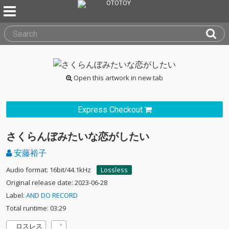
Open this artwork in new tab
Express Checkout
さくらんぼみたいな恋がしたい
安藤裕子
Audio format: 16bit/44.1kHz
Lossless
Original release date: 2023-06-28
Label:
AND DO RECORD
Total runtime: 03:29
ロスレス