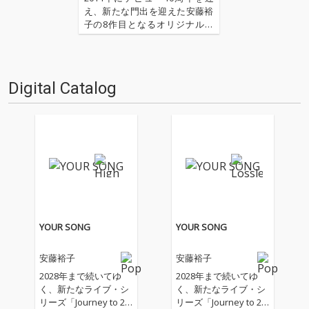
え、新たな門出を迎えた安藤裕
子の8作目となるオリジナル・
アルバムが届きました。大泉洋
主演映画『ぶどうのなみだ』で
ヒロイン役”エリカ”としてスク
リーン・デビューを果たすなど
Digital Catalog
活動の幅を拡げるなか紡がれた
本作には、矢野顕子の最新作…
YOUR SONG
YOUR SONG
安藤裕子
安藤裕子
2028年まで続いてゆ
2028年まで続いてゆ
く、新たなライブ・シ
く、新たなライブ・シ
リーズ「Journey to 20
リーズ「Journey to 20