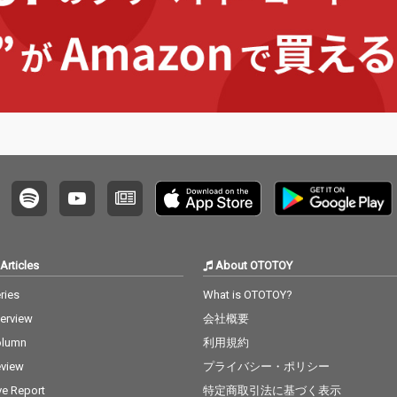
な帰属
ウンドが心理的な帰属
。 日本
意識を問う一作。 日本
重とし
古来の文化を貴重とし
界観と
ながら独自の世界観と
として
発想をデザインとして
ブラン
展開するウェアブラン
のバック
ド"麻中之蓬”のバック
リー
アップのもとリリー
ス。
Articles
About OTOTOY
ries
What is OTOTOY?
terview
会社概要
olumn
利用規約
view
プライバシー・ポリシー
ve Report
特定商取引法に基づく表示