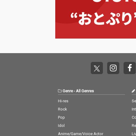
ウンドが心理的
意識を問う一作
古来の文化を貴
ながら独自の世
発想をデザイン
展開するウェア
ド"麻中之蓬”
アップのもとリ
ス。
Genre
-
All Genres
Hi-res
Se
Rock
In
Pop
C
Idol
Re
Anime/Game/Voice Actor
Li