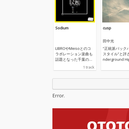
Sodium
cusp
田中光
LIBROやMeisoとのコ
“正統派バック
ラボレーション楽曲も
スタイル”と評
話題となった千葉のリ
nderground Hi
リシスト田中光と、ダ
MC田中光と、
1 track
ンス/音楽/映像を中心
的でありながら
とした数々の実験的活
無二の音像を構
動を繰り広げるゆとり
いる兵庫県加古
世代クリエイティブ集
身のビートメイ
団”VIBEPAK”主宰者で
rmaのコラボ
Error.
もあるビートメイカーF
ン作「cusp」
KDによる”田中光×FK
移ろいと朝の散
D”名義での初シング
列に描写し比喩
ル。
リックと、無機
が緻密に織り混
がらも温かみが