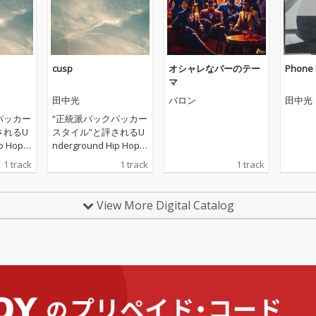
cusp
オシャレなバーのテー
Phone 
マ
田中光
バロン
田中光
パッカー
“正統派バックパッカー
されるU
スタイル”と評されるU
p Hop
nderground Hip Hop
常に実験
MC田中光と、常に実験
1 track
1 track
1 track
も唯一
的でありながらも唯一
築して
無二の音像を構築して
川市出
いる兵庫県加古川市出
View More Digital Catalog
カーdh
身のビートメイカーdh
レーショ
rmaのコラボレーショ
。 内面の
ン作「cusp」。 内面の
歩を並
移ろいと朝の散歩を並
したリ
列に描写し比喩したリ
と有機
リックと、無機と有機
ざりな
が緻密に織り混ざりな
あるサ
がらも温かみがあるサ