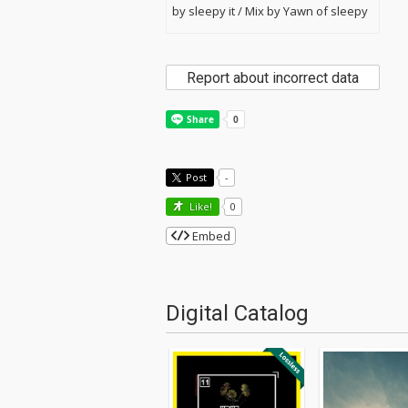
by sleepy it / Mix by Yawn of sleepy
Report about incorrect data
Post
-
Like!
0
Embed
Digital Catalog