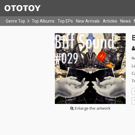
Genre Top
Top Albums
Top EPs
New Arrivals
Articles
News
R
L
C
T
Enlarge the artwork