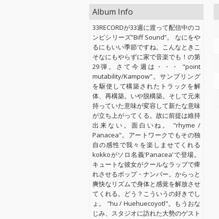
Album Info
33RECORDが33週に渡って配信中のコ
ンピシリーズ”Biff Sound”。 なにをや
るにもいい季節ですね。こんなときこ
そなにもやらずに家で音楽でも！の第
29弾。さて今週は・・・ "point
mutability/Kampow"。サンプリング
を駆使して構築されたトラックを解
体、再構築。いや脱構築。そして元来
持っていた意味が変容して新たな意味
が立ち上がってくる。故に前提は維持
出来ない。面白いね。 "rhyme /
Panacea"。アートワークでもその独
自の感性で我々を楽しませてくれる
kokkoがソロ名義'Panacea'で登場。
キュートな彼女がクールなラップで痺
れさせるポップ・ナンバー。からっと
爽快なリズムで身体と感覚を解放させ
てくれる。どう？こういうの好きでし
ょ。 "hu / Huehuecoyotl"。もうおな
じみ、スタジオに訪れた大勢のゲスト