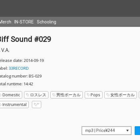
Merch
IN-STORE
Schooling
Biff Sound #029
V.A.
elease date: 2014-09-19
abel:
33RECORD
atalog number: BS-029
otal runtime: 14:42
Domestic
ロスレス
男性ボーカル
Pops
女性ボーカル
Instrumental