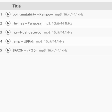
Title
1
point mutability
--
Kampow
mp3: 16bit/44.1kHz
2
rhymes
--
Panacea
mp3: 16bit/44.1kHz
3
hu
--
Huehuecoyotl
mp3: 16bit/44.1kHz
4
lamp
--
田中光
mp3: 16bit/44.1kHz
5
BARON
--
バロン
mp3: 16bit/44.1kHz