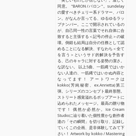
「美しいものしか信じない」。激しく
同意。 "BARON /バロン"。sundelay
の愛すべきチェリー系ドラマー、バロ
ン。がなんか言ってる、ゆるゆるラッ
プナンバー。ここで開示されているの
が、自己同一性の言葉でそれ自体に合
致すると主張する＜記号の停止＞の破
壊。倒錯も結局は自分の任務として認
めることになる解決、すなわち＜全て
を言う＞というサド的解決を予告す
る、己のキャラに対する姿勢の潔さ。
な訳ない。 以上5曲、一筋縄ではいか
ない人達の、一筋縄ではいかぬ内容と
なってます！ アートワークは
kokko(芳純秘密、ex.Anrietta)第三
弾。シリーズのコンセプト最終形態。
ストリート感覚溢れるポップアートに
込められたメッセージ。最高の贈り物
です！ 偶然か必然か。Ice Cream
Studioに辿り着いた個性豊かな創作者
達の「その瞬間」を切り取り、記録し
ていくこの企画、是非体験してみて下
さい！ Artwork by kokko / Mastering