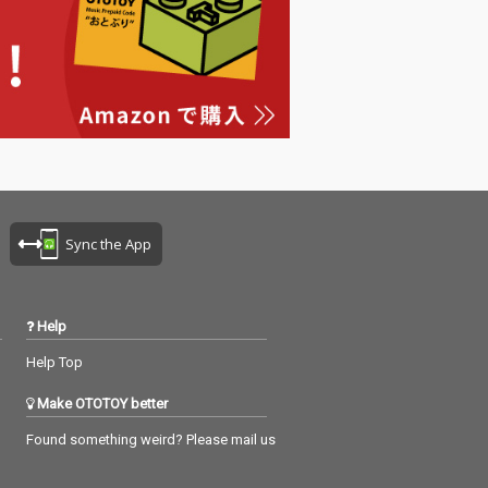
Sync the App
Help
Help Top
Make OTOTOY better
Found something weird? Please mail us