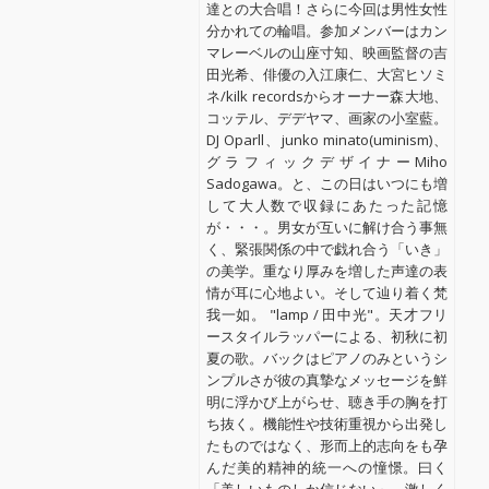
達との大合唱！さらに今回は男性女性
分かれての輪唱。参加メンバーはカン
マレーベルの山座寸知、映画監督の吉
田光希、俳優の入江康仁、大宮ヒソミ
ネ/kilk recordsからオーナー森大地、
コッテル、デデヤマ、画家の小室藍。
DJ Oparll、junko minato(uminism)、
グラフィックデザイナーMiho
Sadogawa。と、この日はいつにも増
して大人数で収録にあたった記憶
が・・・。男女が互いに解け合う事無
く、緊張関係の中で戯れ合う「いき」
の美学。重なり厚みを増した声達の表
情が耳に心地よい。そして辿り着く梵
我一如。 "lamp / 田中光"。天才フリ
ースタイルラッパーによる、初秋に初
夏の歌。バックはピアノのみというシ
ンプルさが彼の真摯なメッセージを鮮
明に浮かび上がらせ、聴き手の胸を打
ち抜く。機能性や技術重視から出発し
たものではなく、形而上的志向をも孕
んだ美的精神的統一への憧憬。曰く