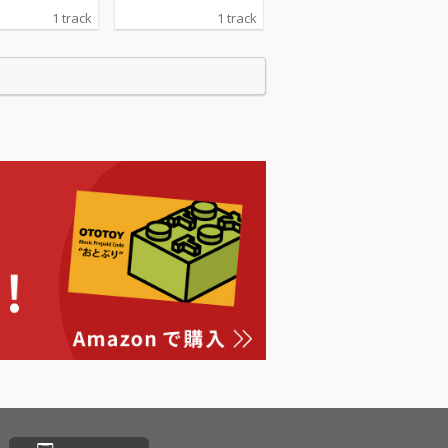
1 track
1 track