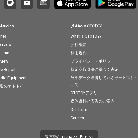
Articles
About OTOTOY
ries
What is OTOTOY?
terview
会社概要
olumn
利用規約
view
プライバシー・ポリシー
ve Report
特定商取引法に基づく表示
dio Equipment
外部データ連携しているサービスに
いて
週のオトトイ
OTOTOYアプリ
媒体資料と広告のご案内
Our Team
Careers
言語/Language - English