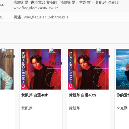
流離所愛 (香港電台廣播劇「流離所愛」主題曲)
--
黃凱芹
余劍明
14
wav,flac,alac: 24bit/96kHz
15
再遇
wav,flac,alac: 24bit/96kHz
黃凱芹 自選40th
黃凱芹 自選40th
你的爱
黃凱芹
黃凱芹
李克勤