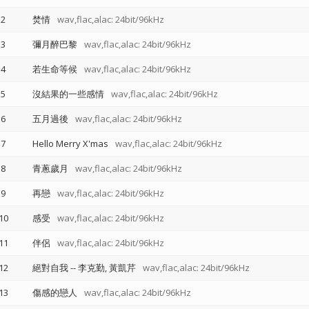
2
焚情
wav,flac,alac: 24bit/96kHz
3
彌月醉巴黎
wav,flac,alac: 24bit/96kHz
4
若生命等候
wav,flac,alac: 24bit/96kHz
5
沒結果的一些感情
wav,flac,alac: 24bit/96kHz
6
五月過後
wav,flac,alac: 24bit/96kHz
7
Hello Merry X'mas
wav,flac,alac: 24bit/96kHz
8
青蔥歲月
wav,flac,alac: 24bit/96kHz
9
再戀
wav,flac,alac: 24bit/96kHz
10
感受
wav,flac,alac: 24bit/96kHz
11
伴侶
wav,flac,alac: 24bit/96kHz
12
絕對自我
--
李克勤
黃凱芹
wav,flac,alac: 24bit/96kHz
13
傷感的戀人
wav,flac,alac: 24bit/96kHz