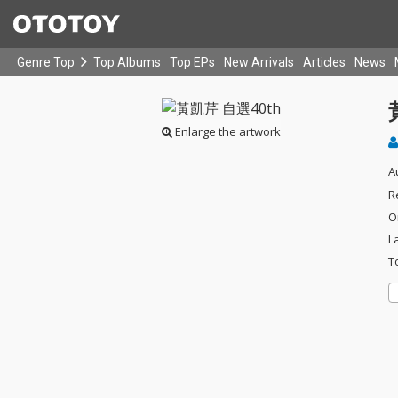
Genre Top
Top Albums
Top EPs
New Arrivals
Articles
News
Enlarge the artwork
A
R
O
L
T