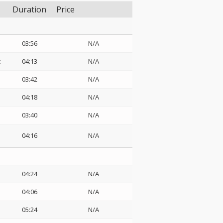
Duration
Price
03:56
N/A
z
04:13
N/A
03:42
N/A
04:18
N/A
03:40
N/A
04:16
N/A
04:24
N/A
04:06
N/A
05:24
N/A