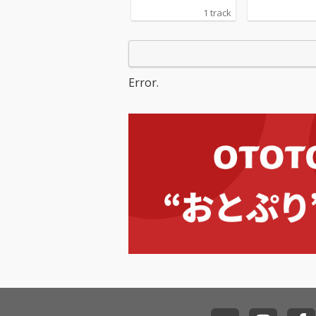
1 track
Error.