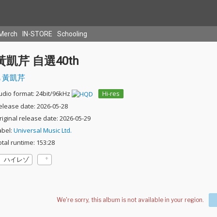
Merch
IN-STORE
Schooling
黃凱芹 自選40th
黃凱芹
udio format: 24bit/96kHz
Hi-res
elease date: 2026-05-28
riginal release date: 2026-05-29
abel:
Universal Music Ltd.
otal runtime: 153:28
ハイレゾ