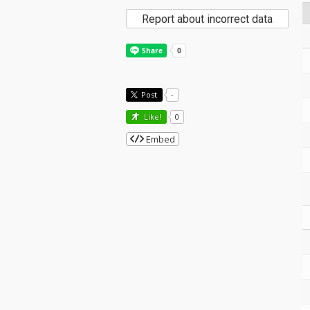
Report about incorrect data
Post
-
Like!
0
Embed