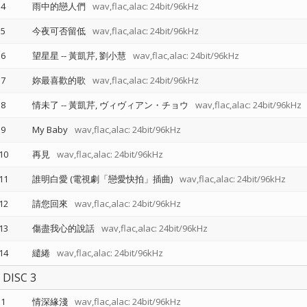
4
雨中的戀人們
wav,flac,alac: 24bit/96kHz
5
今夜可否留低
wav,flac,alac: 24bit/96kHz
6
望星星
--
黃凱芹
劉小慧
wav,flac,alac: 24bit/96kHz
7
妳最喜歡的歌
wav,flac,alac: 24bit/96kHz
8
情未了
--
黃凱芹
ヴィヴィアン・チョウ
wav,flac,alac: 24bit/96kHz
9
My Baby
wav,flac,alac: 24bit/96kHz
10
再見
wav,flac,alac: 24bit/96kHz
11
誰明白愛 (電視劇「戀愛快拍」插曲)
wav,flac,alac: 24bit/96kHz
12
請您回來
wav,flac,alac: 24bit/96kHz
13
傷盡我心的說話
wav,flac,alac: 24bit/96kHz
14
繾綣
wav,flac,alac: 24bit/96kHz
DISC 3
1
情深緣淺
wav,flac,alac: 24bit/96kHz