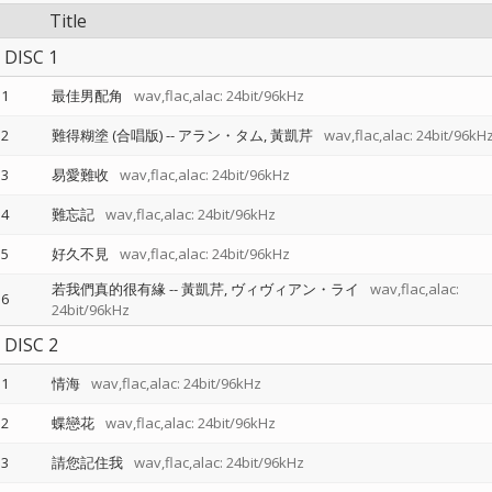
Title
DISC 1
1
最佳男配角
wav,flac,alac: 24bit/96kHz
2
難得糊塗 (合唱版)
--
アラン・タム
黃凱芹
wav,flac,alac: 24bit/96kH
3
易愛難收
wav,flac,alac: 24bit/96kHz
4
難忘記
wav,flac,alac: 24bit/96kHz
5
好久不見
wav,flac,alac: 24bit/96kHz
若我們真的很有緣
--
黃凱芹
ヴィヴィアン・ライ
wav,flac,alac:
6
24bit/96kHz
DISC 2
1
情海
wav,flac,alac: 24bit/96kHz
2
蝶戀花
wav,flac,alac: 24bit/96kHz
3
請您記住我
wav,flac,alac: 24bit/96kHz