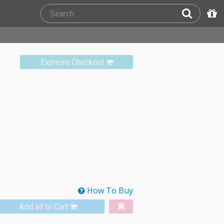
Express Checkout
How To Buy
Add all to Cart