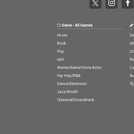
Genre
-
All Genres
Hi-res
Se
Rock
In
Pop
C
Idol
Re
Anime/Game/Voice Actor
Li
Hip Hop/R&B
Au
Dance/Electronic
先
Jazz/World
Classical/Soundtrack