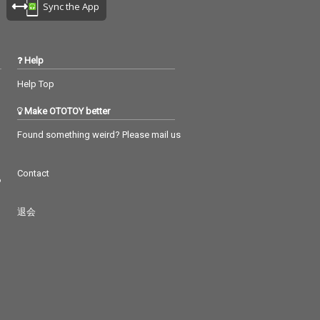
Sync the App
Help
Help Top
Make OTOTOY better
Found something weird? Please mail us
Contact
つ
退会