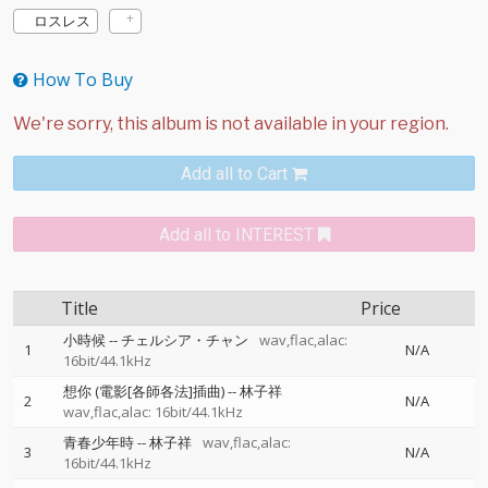
ロスレス
How To Buy
Add all to Cart
Add all to INTEREST
Title
Price
小時候
--
チェルシア・チャン
wav,flac,alac:
1
N/A
16bit/44.1kHz
想你 (電影[各師各法]插曲)
--
林子祥
2
N/A
wav,flac,alac: 16bit/44.1kHz
青春少年時
--
林子祥
wav,flac,alac:
3
N/A
16bit/44.1kHz