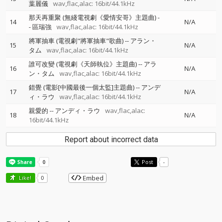
葉麗儀
wav,flac,alac: 16bit/44.1kHz
那天再重聚 (無綫電視劇《愛情安哥》主題曲)
-
14
N/A
-
區瑞強
wav,flac,alac: 16bit/44.1kHz
將軍抽車 (電視劇"將軍抽車"歌曲)
--
アラン・
15
N/A
タム
wav,flac,alac: 16bit/44.1kHz
誰可改變 (電視劇《天師執位》主題曲)
--
アラ
16
N/A
ン・タム
wav,flac,alac: 16bit/44.1kHz
錯覺 (電影[中國最後一個太監]主題曲)
--
アンデ
17
N/A
ィ・ラウ
wav,flac,alac: 16bit/44.1kHz
親愛的
--
アンディ・ラウ
wav,flac,alac:
18
N/A
16bit/44.1kHz
Report about incorrect data
Post
-
Embed
Like!
0