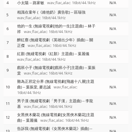
4
小太陽
--
路家敏
wav,flac,alac: 16bit/44.1kHz
N/A
相識在童年 (《維他奶》廣告歌)
--
區瑞強
5
N/A
wav,flac,alac: 16bit/44.1kHz
他的一生 (無線電視劇[他的一生]主題曲)
--
林子
6
N/A
祥
wav,flac,alac: 16bit/44.1kHz
醉紅塵 (無綫電視劇《英雄出少年》插曲)
--
關
7
N/A
正傑
wav,flac,alac: 16bit/44.1kHz
紅顏 (無綫電視劇《紅顏》主題曲)
--
葉麗儀
8
N/A
wav,flac,alac: 16bit/44.1kHz
戲班小子 (無線電視劇[戲班小子]主題曲)
--
葉振
9
N/A
棠
wav,flac,alac: 16bit/44.1kHz
難為正邪定分界 (無線電視劇[飛越十八層]主題
10
曲)
--
葉振棠
麥志誠
wav,flac,alac:
N/A
16bit/44.1kHz
男子漢 (無綫電視劇「男子漢」主題曲)
--
李龍
11
N/A
基
wav,flac,alac: 16bit/44.1kHz
女黑俠木蘭花 (無線電視劇[女黑俠木蘭花]主題
12
N/A
曲)
--
葉麗儀
wav,flac,alac: 16bit/44.1kHz
告訴我 (無綫電視劇《女黑俠木蘭花》插曲)
--
13
N/A