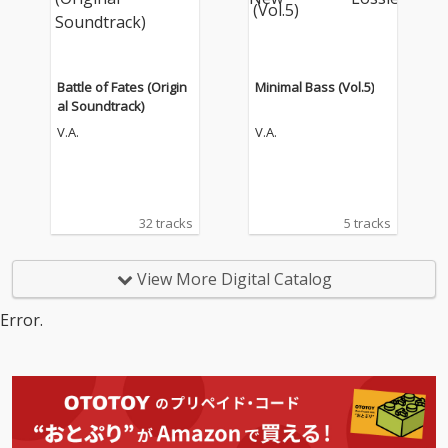
Battle of Fates (Origin
Minimal Bass (Vol.5)
al Soundtrack)
V.A.
V.A.
32 tracks
5 tracks
View More Digital Catalog
Error.