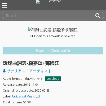
Open this artwork in new tab
Express Checkout
環球曲詞選-顧嘉煇+鄭國江
ヴァリアス・アーティスト
Audio format: 16bit/44.1kHz
Lossless
Release date: 2016-11-04
Original release date: 2020-05-13
Label:
Universal Music Ltd.
Total runtime: 55:38