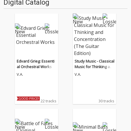
Digital Catalog
Edvard Grieg: Essenti
Study Music - Classical
al Orchestral Works
Music for Thinking an
d Concentration (The
V.A.
V.A.
Guitar Edition)
GOOD PRICE!
22 tracks
30 tracks