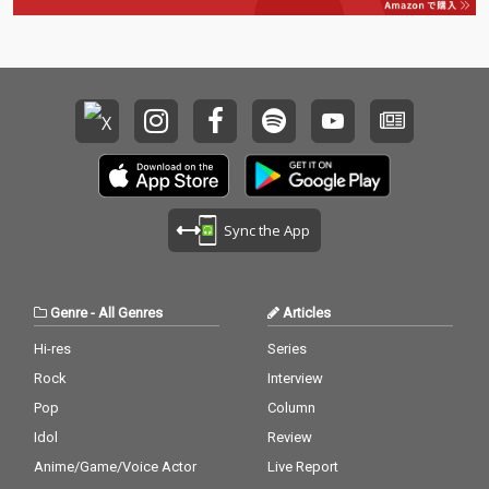
Sync the App
Genre
-
All Genres
Articles
Hi-res
Series
Rock
Interview
Pop
Column
Idol
Review
Anime/Game/Voice Actor
Live Report