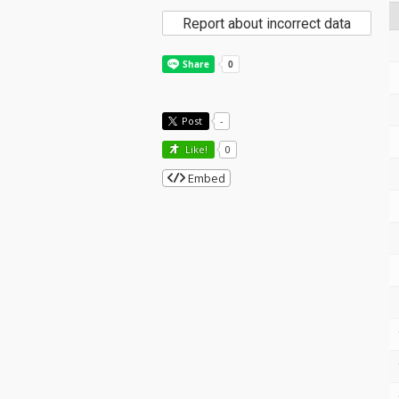
Report about incorrect data
Post
-
Like!
0
Embed