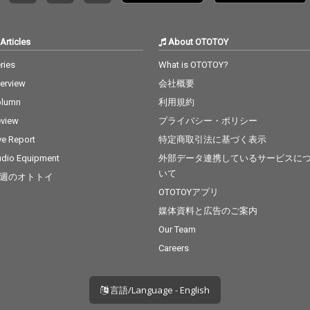
Articles
About OTOTOY
ries
What is OTOTOY?
terview
会社概要
olumn
利用規約
view
プライバシー・ポリシー
ve Report
特定商取引法に基づく表示
dio Equipment
外部データ連携しているサービスに
いて
週のオトトイ
OTOTOYアプリ
媒体資料と広告のご案内
Our Team
Careers
言語/Language - English