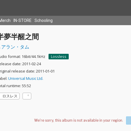
Merch
IN-STORE
Schooling
半夢半醒之間
アラン・タム
udio format: 16bit/44.1kHz
Lossless
elease date: 2011-02-24
riginal release date: 2011-01-01
abel:
Universal Music Ltd.
otal runtime: 55:52
ロスレス