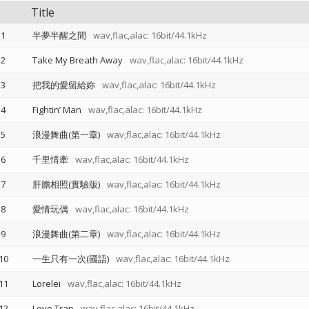
Title
1
半夢半醒之間
wav,flac,alac: 16bit/44.1kHz
2
Take My Breath Away
wav,flac,alac: 16bit/44.1kHz
3
把我的愛留給妳
wav,flac,alac: 16bit/44.1kHz
4
Fightin’ Man
wav,flac,alac: 16bit/44.1kHz
5
浪漫舞曲(第一章)
wav,flac,alac: 16bit/44.1kHz
6
千里情牽
wav,flac,alac: 16bit/44.1kHz
7
肝膽相照(實驗版)
wav,flac,alac: 16bit/44.1kHz
8
愛情玩偶
wav,flac,alac: 16bit/44.1kHz
9
浪漫舞曲(第二章)
wav,flac,alac: 16bit/44.1kHz
10
一生只有一次(國語)
wav,flac,alac: 16bit/44.1kHz
11
Lorelei
wav,flac,alac: 16bit/44.1kHz
12
Love Trap
wav,flac,alac: 16bit/44.1kHz