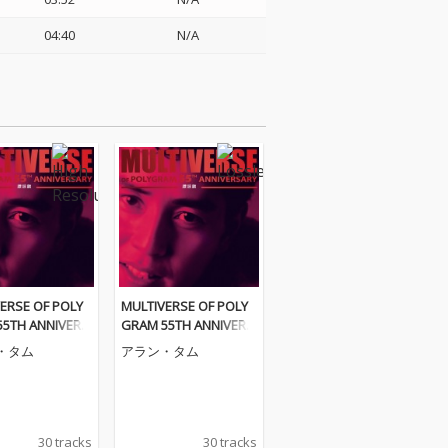
04:40
N/A
ERSE OF POLY
MULTIVERSE OF POLY
55TH ANNIVERS
GRAM 55TH ANNIVERS
Alan Tam
ARY - Alan Tam
・タム
アラン・タム
30 tracks
30 tracks