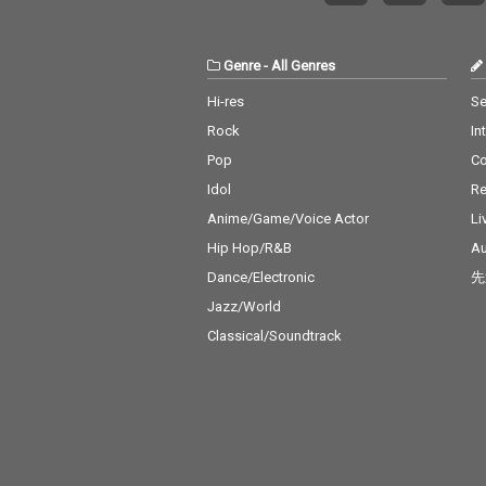
Genre
-
All Genres
Hi-res
Se
Rock
In
Pop
C
Idol
Re
Anime/Game/Voice Actor
Li
Hip Hop/R&B
Au
Dance/Electronic
先
Jazz/World
Classical/Soundtrack