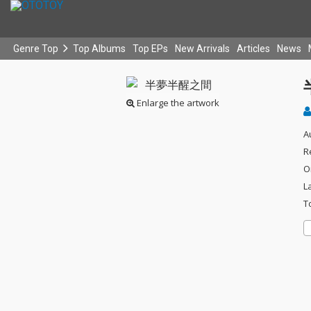
Genre Top
Top Albums
Top EPs
New Arrivals
Articles
News
Enlarge the artwork
A
R
O
L
T