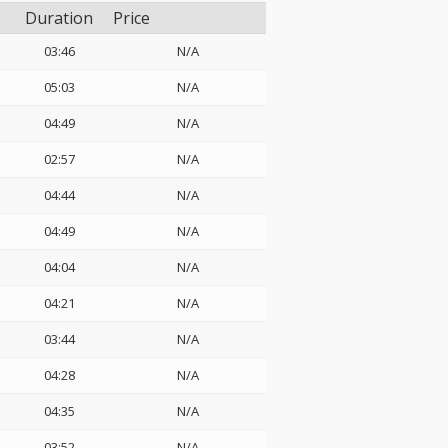
Duration
Price
03:46
N/A
05:03
N/A
04:49
N/A
02:57
N/A
04:44
N/A
04:49
N/A
04:04
N/A
04:21
N/A
03:44
N/A
04:28
N/A
04:35
N/A
03:52
N/A