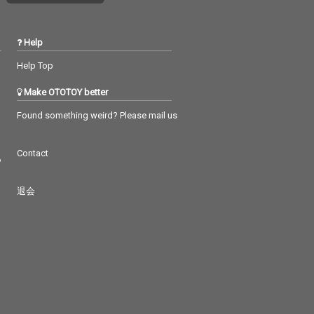
Help
Help Top
Make OTOTOY better
Found something weird? Please mail us
Contact
つ
退会