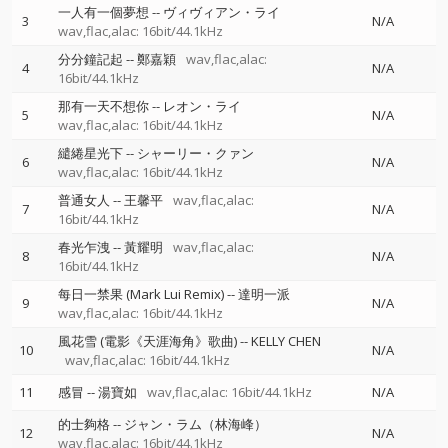
一人有一個夢想
--
ヴィヴィアン・ライ
3
N/A
wav,flac,alac: 16bit/44.1kHz
分分鐘記起
--
鄭嘉穎
wav,flac,alac:
4
N/A
16bit/44.1kHz
那有一天不想你
--
レオン・ライ
5
N/A
wav,flac,alac: 16bit/44.1kHz
繾綣星光下
--
シャーリー・クァン
6
N/A
wav,flac,alac: 16bit/44.1kHz
普通女人
--
王馨平
wav,flac,alac:
7
N/A
16bit/44.1kHz
春光乍洩
--
黃耀明
wav,flac,alac:
8
N/A
16bit/44.1kHz
每日一禁果 (Mark Lui Remix)
--
達明一派
9
N/A
wav,flac,alac: 16bit/44.1kHz
風花雪 (電影《天涯海角》歌曲)
--
KELLY CHEN
10
N/A
wav,flac,alac: 16bit/44.1kHz
11
感冒
--
湯寶如
wav,flac,alac: 16bit/44.1kHz
N/A
的士夠格
--
ジャン・ラム（林海峰）
12
N/A
wav,flac,alac: 16bit/44.1kHz