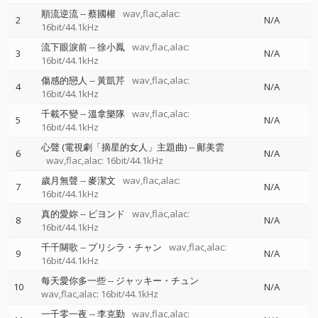
順流逆流
--
蔡國權
wav,flac,alac:
2
N/A
16bit/44.1kHz
流下眼淚前
--
徐小鳳
wav,flac,alac:
3
N/A
16bit/44.1kHz
傷感的戀人
--
黃凱芹
wav,flac,alac:
4
N/A
16bit/44.1kHz
千載不變
--
溫拿樂隊
wav,flac,alac:
5
N/A
16bit/44.1kHz
心聲 (電視劇「摘星的女人」主題曲)
--
鄺美雲
6
N/A
wav,flac,alac: 16bit/44.1kHz
歲月無聲
--
麥潔文
wav,flac,alac:
7
N/A
16bit/44.1kHz
真的愛妳
--
ビヨンド
wav,flac,alac:
8
N/A
16bit/44.1kHz
千千闋歌
--
プリシラ・チャン
wav,flac,alac:
9
N/A
16bit/44.1kHz
每天愛你多一些
--
ジャッキー・チュン
10
N/A
wav,flac,alac: 16bit/44.1kHz
一千零一夜
--
李克勤
wav,flac,alac: