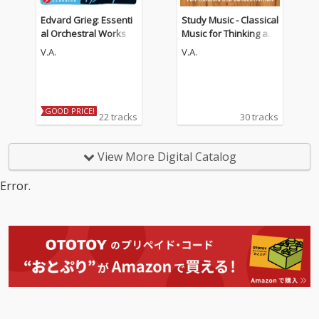
Edvard Grieg: Essenti
Study Music - Classical
al Orchestral Works
Music for Thinking an
d Concentration (The
V.A.
V.A.
Guitar Edition)
GOOD PRICE!
22 tracks
30 tracks
View More Digital Catalog
Error.