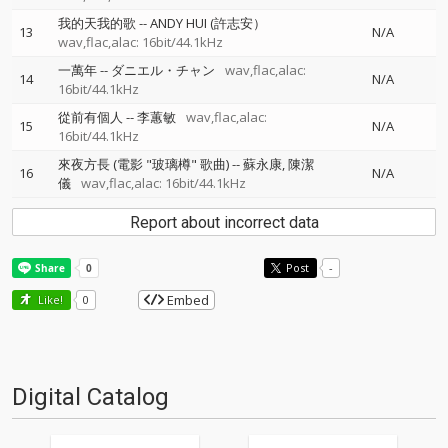
我的天我的歌
--
ANDY HUI (許志安）
13
N/A
wav,flac,alac: 16bit/44.1kHz
一萬年
--
ダニエル・チャン
wav,flac,alac:
14
N/A
16bit/44.1kHz
從前有個人
--
李蕙敏
wav,flac,alac:
15
N/A
16bit/44.1kHz
來夜方長 (電影 "玻璃樽" 歌曲)
--
蘇永康
陳潔
16
N/A
儀
wav,flac,alac: 16bit/44.1kHz
Report about incorrect data
Post
-
Embed
Like!
0
Digital Catalog