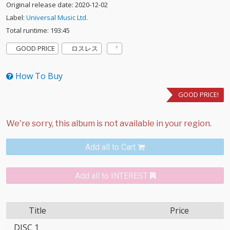
Original release date: 2020-12-02
Label:
Universal Music Ltd.
Total runtime: 193:45
GOOD PRICE
ロスレス
How To Buy
GOOD PRICE!
Add all to Cart
Add all to INTEREST
Title
Price
DISC 1