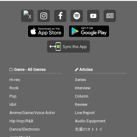
Sync the App
Genre
-
All Genres
Articles
Hi-res
Series
Rock
Interview
Pop
Column
Idol
Review
Anime/Game/Voice Actor
Live Report
Hip Hop/R&B
Audio Equipment
Dance/Electronic
先週のオトトイ