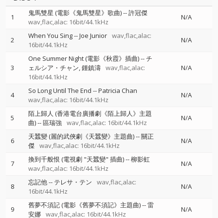
鬼馬雙星 (電影《鬼馬雙星》歌曲)
--
許冠傑
1
N/A
wav,flac,alac: 16bit/44.1kHz
When You Sing
--
Joe Junior
wav,flac,alac:
2
N/A
16bit/44.1kHz
One Summer Night (電影《秋霞》插曲)
--
チ
3
ェルシア・チャン
鍾鎮濤
wav,flac,alac:
N/A
16bit/44.1kHz
So Long Until The End
--
Patricia Chan
4
N/A
wav,flac,alac: 16bit/44.1kHz
陌上歸人 (香港電台廣播劇《陌上歸人》主題
5
N/A
曲)
--
區瑞強
wav,flac,alac: 16bit/44.1kHz
天蠶變 (麗的武俠劇《天蠶變》主題曲)
--
關正
6
N/A
傑
wav,flac,alac: 16bit/44.1kHz
換到千般恨 (電視劇 "天蠶變" 插曲)
--
柳影虹
7
N/A
wav,flac,alac: 16bit/44.1kHz
忘記他
--
テレサ・テン
wav,flac,alac:
8
N/A
16bit/44.1kHz
舊夢不須記 (電影《舊夢不須記》主題曲)
--
雷
9
N/A
安娜
wav,flac,alac: 16bit/44.1kHz