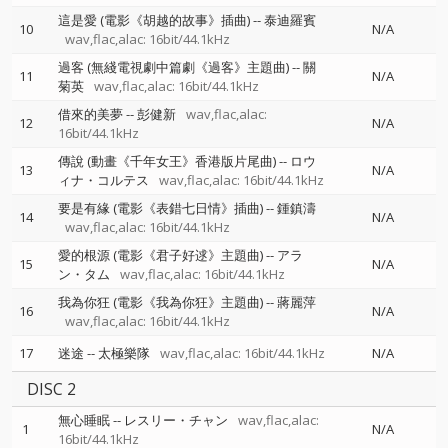
這是愛 (電影《胡越的故事》插曲)
--
泰迪羅賓
10
N/A
wav,flac,alac: 16bit/44.1kHz
過客 (無綫電視劇中篇劇《過客》主題曲)
--
關
11
N/A
菊英
wav,flac,alac: 16bit/44.1kHz
借來的美夢
--
彭健新
wav,flac,alac:
12
N/A
16bit/44.1kHz
傳說 (動畫《千年女王》香港版片尾曲)
--
ロウ
13
N/A
ィナ・コルテス
wav,flac,alac: 16bit/44.1kHz
要是有緣 (電影《表錯七日情》插曲)
--
鍾鎮濤
14
N/A
wav,flac,alac: 16bit/44.1kHz
愛的根源 (電影《君子好逑》主題曲)
--
アラ
15
N/A
ン・タム
wav,flac,alac: 16bit/44.1kHz
我為你狂 (電影《我為你狂》主題曲)
--
蔣麗萍
16
N/A
wav,flac,alac: 16bit/44.1kHz
17
迷途
--
太極樂隊
wav,flac,alac: 16bit/44.1kHz
N/A
DISC 2
無心睡眠
--
レスリー・チャン
wav,flac,alac:
1
N/A
16bit/44.1kHz