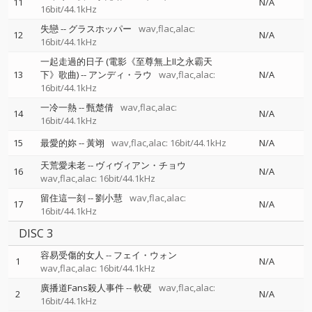
11
N/A
16bit/44.1kHz
失戀
--
グラスホッパー
wav,flac,alac:
12
N/A
16bit/44.1kHz
一起走過的日子 (電影《至尊無上II之永霸天
13
下》歌曲)
--
アンディ・ラウ
wav,flac,alac:
N/A
16bit/44.1kHz
一冷一熱
--
甄楚倩
wav,flac,alac:
14
N/A
16bit/44.1kHz
15
最愛的妳
--
黃翊
wav,flac,alac: 16bit/44.1kHz
N/A
天荒愛未老
--
ヴィヴィアン・チョウ
16
N/A
wav,flac,alac: 16bit/44.1kHz
留住這一刻
--
劉小慧
wav,flac,alac:
17
N/A
16bit/44.1kHz
DISC 3
容易受傷的女人
--
フェイ・ウォン
1
N/A
wav,flac,alac: 16bit/44.1kHz
廣播道Fans殺人事件
--
軟硬
wav,flac,alac:
2
N/A
16bit/44.1kHz