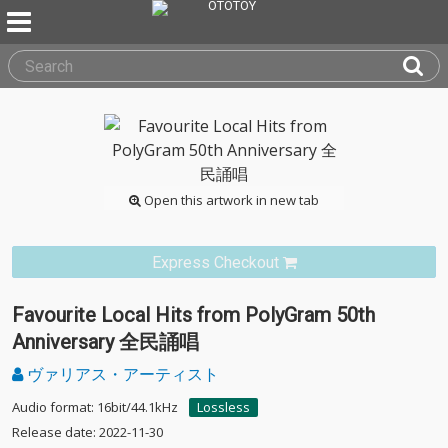
Open this artwork in new tab
Express Checkout
Favourite Local Hits from PolyGram 50th
Anniversary 全民誦唱
ヴァリアス・アーティスト
Audio format: 16bit/44.1kHz
Lossless
Release date: 2022-11-30