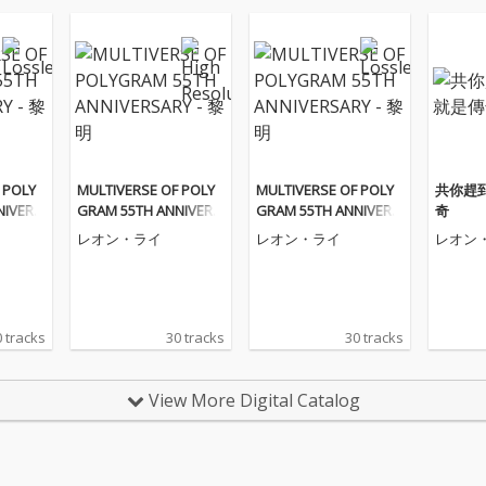
 POLY
MULTIVERSE OF POLY
MULTIVERSE OF POLY
共你趕
NIVERS
GRAM 55TH ANNIVERS
GRAM 55TH ANNIVERS
奇
ARY - 黎明
ARY - 黎明
レオン・ライ
レオン・ライ
レオン
 tracks
30 tracks
30 tracks
View More Digital Catalog