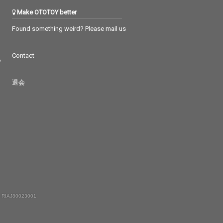
Make OTOTOY better
Found something weird? Please mail us
Contact
つ
退会
 RIAJ80023001