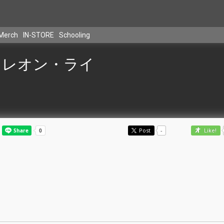
Merch
IN-STORE
Schooling
レオン・ライ
Post
-
Like!