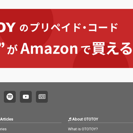
Articles
About OTOTOY
ries
What is OTOTOY?