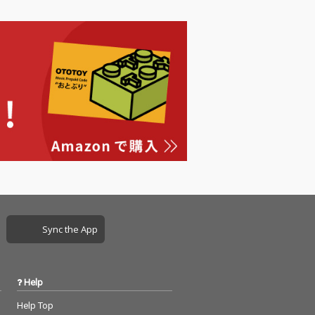
Sync the App
Help
Help Top