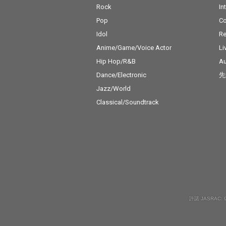
Rock
In
Pop
C
Idol
Re
Anime/Game/Voice Actor
Li
Hip Hop/R&B
Au
Dance/Electronic
先
Jazz/World
Classical/Soundtrack
許諾 JASRAC: 9