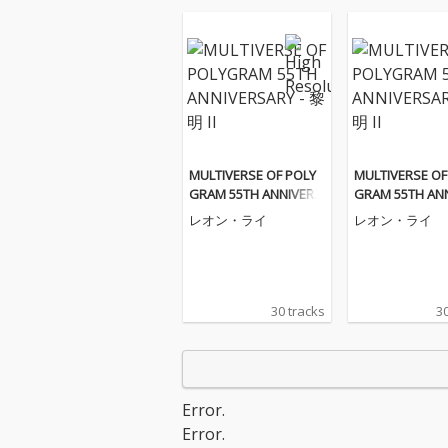
MULTIVERSE OF POLY
MULTIVERSE OF
GRAM 55TH ANNIVERS
GRAM 55TH AN
ARY - 黎明 II
ARY - 黎明 II
レオン・ライ
レオン・ライ
30 tracks
30
Error.
Error.