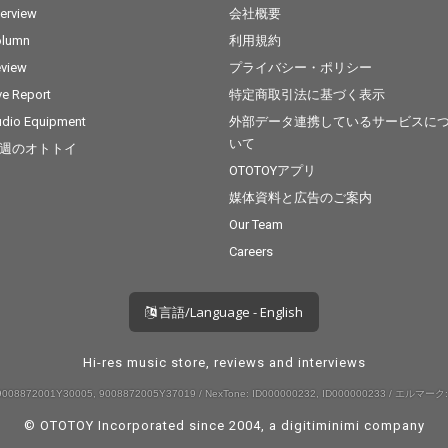
terview
会社概要
olumn
利用規約
view
プライバシー・ポリシー
ve Report
特定商取引法に基づく表示
dio Equipment
外部データ連携しているサービスに
いて
週のオトトイ
OTOTOYアプリ
媒体資料と広告のご案内
Our Team
Careers
言語/Language - English
Hi-res music store, reviews and interviews
008872001Y30005, 9008872005Y37019 / NexTone: ID000000232, ID000000233 / エルマーク:
© OTOTOY Incorporated since 2004, a
digitiminimi
company