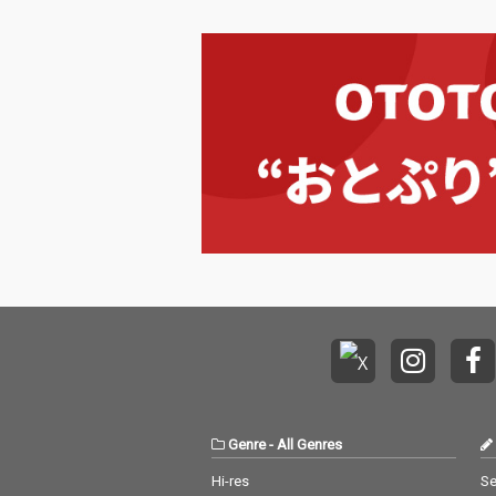
Genre
-
All Genres
Hi-res
Se