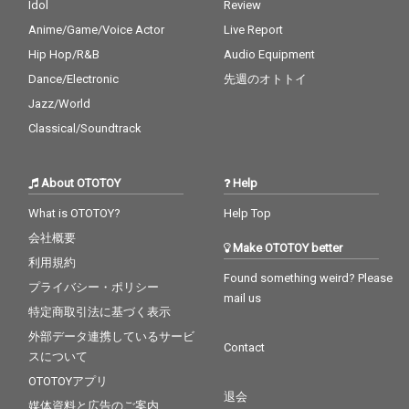
Idol
Review
Anime/Game/Voice Actor
Live Report
Hip Hop/R&B
Audio Equipment
Dance/Electronic
先週のオトトイ
Jazz/World
Classical/Soundtrack
About OTOTOY
Help
What is OTOTOY?
Help Top
会社概要
Make OTOTOY better
利用規約
Found something weird? Please
プライバシー・ポリシー
mail us
特定商取引法に基づく表示
外部データ連携しているサービ
Contact
スについて
OTOTOYアプリ
退会
媒体資料と広告のご案内