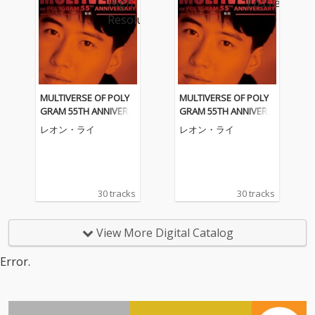
MULTIVERSE OF POLY
MULTIVERSE OF POLY
GRAM 55TH ANNIVERS
GRAM 55TH ANNIVERS
ARY - 黎明
ARY - 黎明
レオン・ライ
レオン・ライ
30 tracks
30 tracks
View More Digital Catalog
Error.