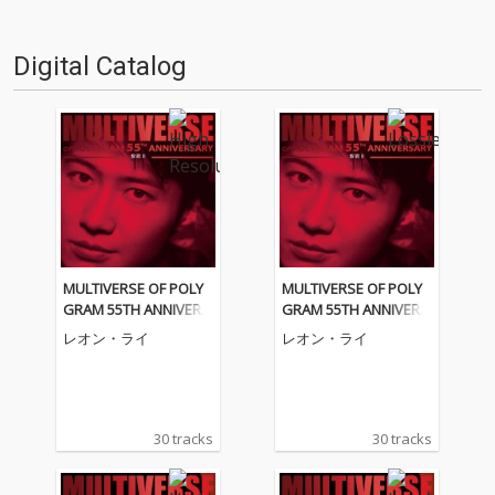
Digital Catalog
MULTIVERSE OF POLY
MULTIVERSE OF POLY
GRAM 55TH ANNIVERS
GRAM 55TH ANNIVERS
ARY - 黎明 II
ARY - 黎明 II
レオン・ライ
レオン・ライ
30 tracks
30 tracks