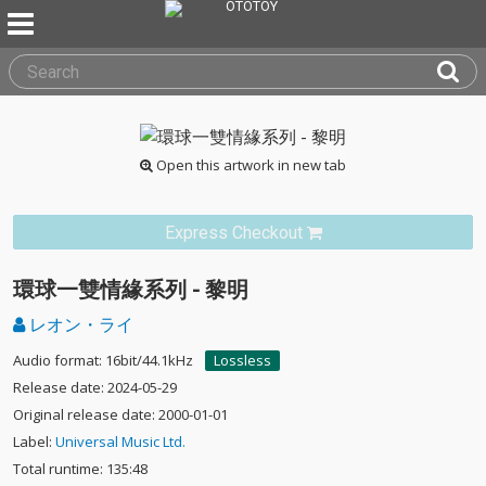
Open this artwork in new tab
Express Checkout
環球一雙情緣系列 - 黎明
レオン・ライ
Audio format: 16bit/44.1kHz
Lossless
Release date: 2024-05-29
Original release date: 2000-01-01
Label:
Universal Music Ltd.
Total runtime: 135:48