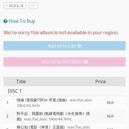
ロスレス
How To Buy
Add all to Cart
Add all to INTEREST
Title
Price
DISC 1
情緣 (電視劇｢阿Sir 早晨｣插曲)
wav,flac,alac:
1
N/A
16bit/44.1kHz
對不起，我愛妳 (無綫電視劇《今生無悔》插
2
N/A
曲)
wav,flac,alac: 16bit/44.1kHz
兩心知 (電影《神算》主題曲)
wav,flac,alac: