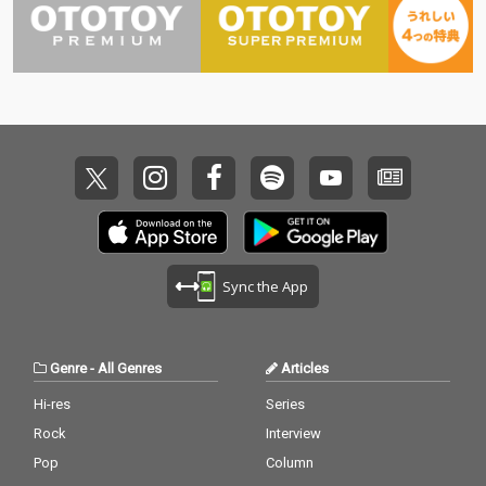
Sync the App
Genre
-
All Genres
Articles
Hi-res
Series
Rock
Interview
Pop
Column