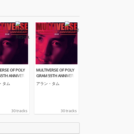
ERSE OF POLY
MULTIVERSE OF POLY
55TH ANNIVERS
GRAM 55TH ANNIVERS
Alan Tam
ARY - Alan Tam
・タム
アラン・タム
30 tracks
30 tracks