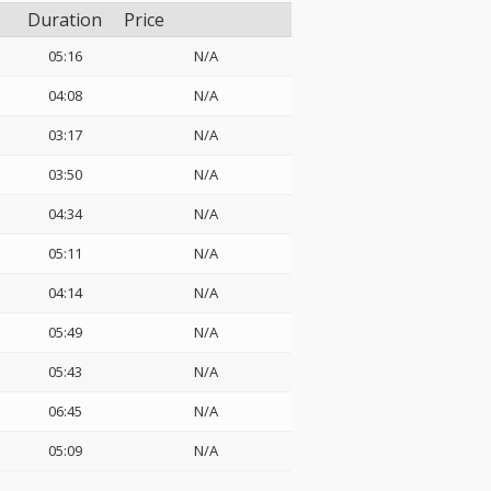
Duration
Price
05:16
N/A
04:08
N/A
03:17
N/A
03:50
N/A
04:34
N/A
05:11
N/A
04:14
N/A
05:49
N/A
05:43
N/A
06:45
N/A
05:09
N/A