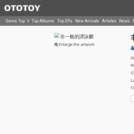
Genre Top
Top Albums
Top EPs
New Arrivals
Articles
News
Enlarge the artwork
A
R
O
L
T