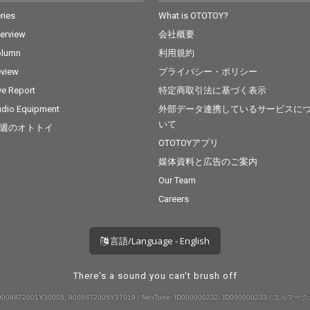
ries
What is OTOTOY?
terview
会社概要
olumn
利用規約
view
プライバシー・ポリシー
ve Report
特定商取引法に基づく表示
dio Equipment
外部データ連携しているサービスに
いて
週のオトトイ
OTOTOYアプリ
媒体資料と広告のご案内
Our Team
Careers
言語/Language - English
There's a sound you can't brush off
008872001Y30005, 9008872005Y37019 / NexTone: ID000000232, ID000000233 / エルマーク: