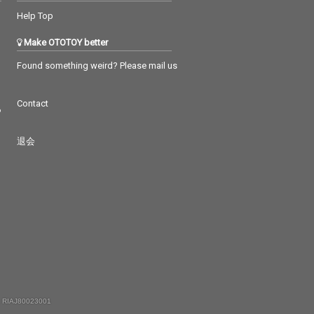
Help Top
Make OTOTOY better
Found something weird? Please mail us
Contact
つ
退会
 RIAJ80023001