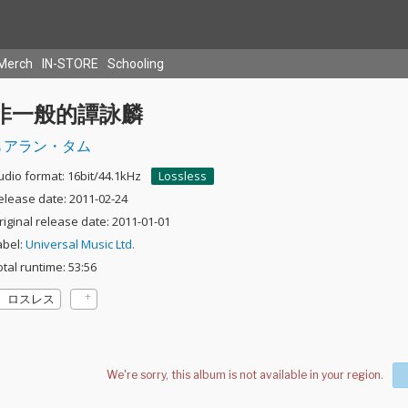
Merch
IN-STORE
Schooling
非一般的譚詠麟
アラン・タム
udio format: 16bit/44.1kHz
Lossless
elease date: 2011-02-24
riginal release date: 2011-01-01
abel:
Universal Music Ltd.
otal runtime: 53:56
ロスレス