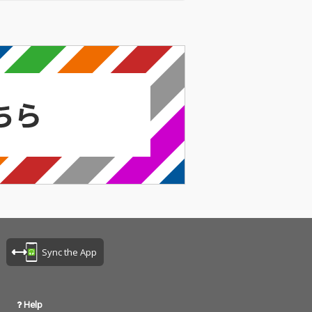
Sync the App
Help