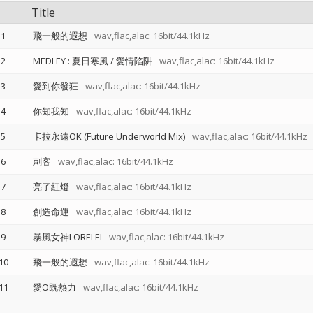
Title
1
飛一般的遐想
wav,flac,alac: 16bit/44.1kHz
2
MEDLEY : 夏日寒風 / 愛情陷阱
wav,flac,alac: 16bit/44.1kHz
3
愛到你發狂
wav,flac,alac: 16bit/44.1kHz
4
你知我知
wav,flac,alac: 16bit/44.1kHz
5
卡拉永遠OK (Future Underworld Mix)
wav,flac,alac: 16bit/44.1kHz
6
刺客
wav,flac,alac: 16bit/44.1kHz
7
亮了紅燈
wav,flac,alac: 16bit/44.1kHz
8
創造命運
wav,flac,alac: 16bit/44.1kHz
9
暴風女神LORELEI
wav,flac,alac: 16bit/44.1kHz
10
飛一般的遐想
wav,flac,alac: 16bit/44.1kHz
11
愛O既熱力
wav,flac,alac: 16bit/44.1kHz