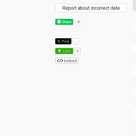
Report about incorrect data
Post
-
Like!
0
Embed