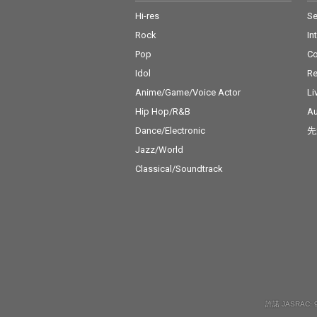
Hi-res
Se
Rock
In
Pop
C
Idol
Re
Anime/Game/Voice Actor
Li
Hip Hop/R&B
Au
Dance/Electronic
先
Jazz/World
Classical/Soundtrack
許諾 JASRAC: 9