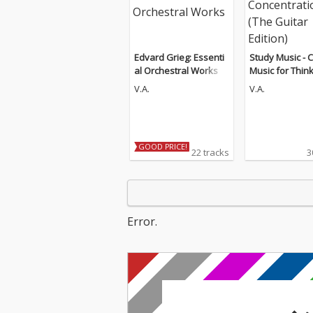
Edvard Grieg: Essenti
Study Music - C
al Orchestral Works
Music for Thin
d Concentratio
V.A.
V.A.
Guitar Edition)
GOOD PRICE!
22 tracks
3
Error.