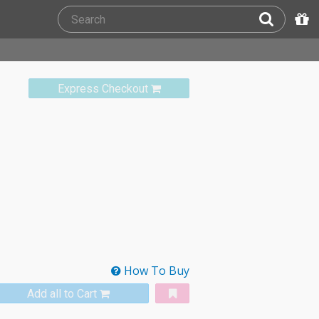
Express Checkout
How To Buy
Add all to Cart