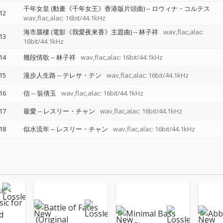
千年女皇 (動畫《千年女王》香港版片頭曲)
--
ロウィナ・コルテス
12
wav,flac,alac: 16bit/44.1kHz
海市蜃樓 (電影《我愛夜來香》主題曲)
--
林子祥
wav,flac,alac:
13
16bit/44.1kHz
14
幾段情歌
--
林子祥
wav,flac,alac: 16bit/44.1kHz
15
漫步人生路
--
テレサ・テン
wav,flac,alac: 16bit/44.1kHz
16
信
--
翁倩玉
wav,flac,alac: 16bit/44.1kHz
17
最愛
--
レスリー・チャン
wav,flac,alac: 16bit/44.1kHz
18
似水流年
--
レスリー・チャン
wav,flac,alac: 16bit/44.1kHz