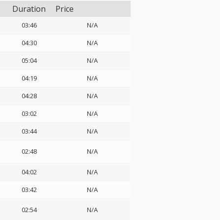
Duration
Price
03:46
N/A
04:30
N/A
05:04
N/A
04:19
N/A
04:28
N/A
03:02
N/A
03:44
N/A
02:48
N/A
04:02
N/A
03:42
N/A
02:54
N/A