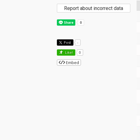
Report about incorrect data
Post
-
Like!
0
Embed