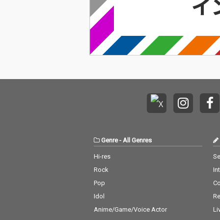
Genre
-
All Genres
Hi-res
Se
Rock
In
Pop
C
Idol
Re
Anime/Game/Voice Actor
Li