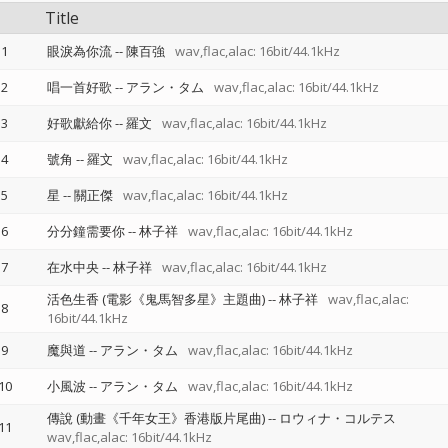
Title
1
眼淚為你流
--
陳百強
wav,flac,alac: 16bit/44.1kHz
2
唱一首好歌
--
アラン・タム
wav,flac,alac: 16bit/44.1kHz
3
好歌獻給你
--
羅文
wav,flac,alac: 16bit/44.1kHz
4
號角
--
羅文
wav,flac,alac: 16bit/44.1kHz
5
星
--
關正傑
wav,flac,alac: 16bit/44.1kHz
6
分分鐘需要你
--
林子祥
wav,flac,alac: 16bit/44.1kHz
7
在水中央
--
林子祥
wav,flac,alac: 16bit/44.1kHz
活色生香 (電影《鬼馬智多星》主題曲)
--
林子祥
wav,flac,alac:
8
16bit/44.1kHz
9
魔與道
--
アラン・タム
wav,flac,alac: 16bit/44.1kHz
10
小風波
--
アラン・タム
wav,flac,alac: 16bit/44.1kHz
傳說 (動畫《千年女王》香港版片尾曲)
--
ロウィナ・コルテス
11
wav,flac,alac: 16bit/44.1kHz