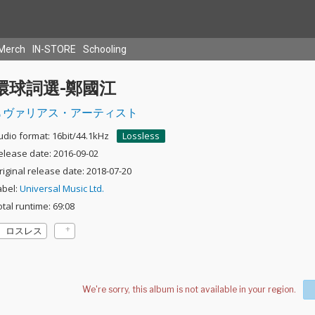
Merch
IN-STORE
Schooling
環球詞選-鄭國江
ヴァリアス・アーティスト
udio format: 16bit/44.1kHz
Lossless
elease date: 2016-09-02
riginal release date: 2018-07-20
abel:
Universal Music Ltd.
otal runtime: 69:08
ロスレス