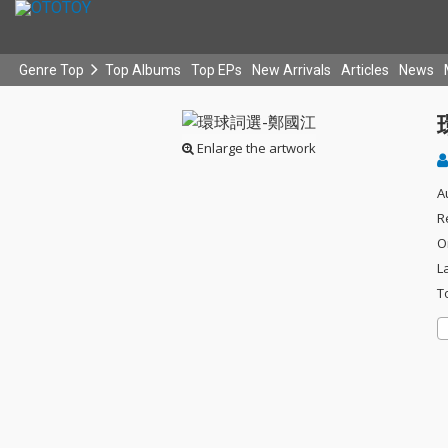
Genre Top
Top Albums
Top EPs
New Arrivals
Articles
News
Enlarge the artwork
A
R
O
L
T