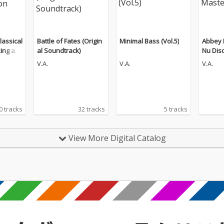
lassical
Battle of Fates (Origin
Minimal Bass (Vol.5)
Abbey 
king an
al Soundtrack)
Nu Dis
n (The
V.A.
V.A.
V.A.
0 tracks
32 tracks
5 tracks
View More Digital Catalog