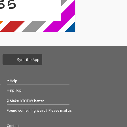
Sync the App
Help
Help Top
Make OTOTOY better
Found something weird? Please mail us
Contact