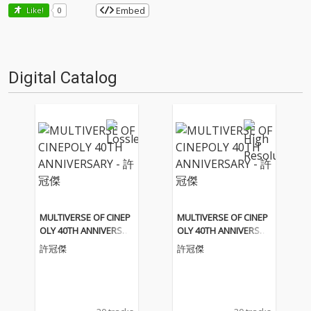
Embed
Like!
0
Digital Catalog
MULTIVERSE OF CINEP
MULTIVERSE OF CINEP
OLY 40TH ANNIVERSAR
OLY 40TH ANNIVERSAR
Y - 許冠傑
Y - 許冠傑
許冠傑
許冠傑