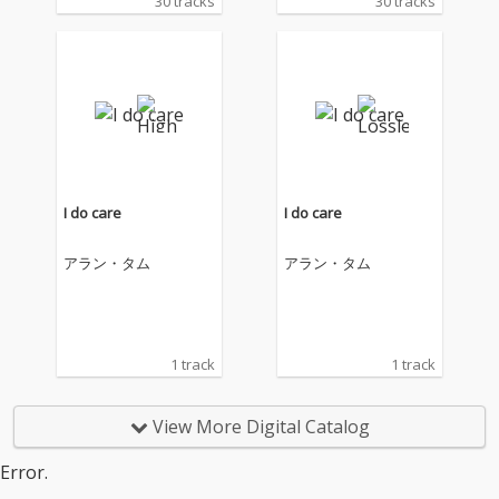
30 tracks
30 tracks
I do care
I do care
アラン・タム
アラン・タム
1 track
1 track
View More Digital Catalog
Error.