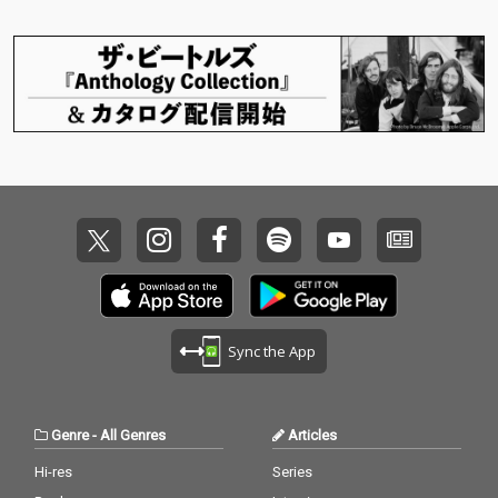
Sync the App
Genre
-
All Genres
Articles
Hi-res
Series