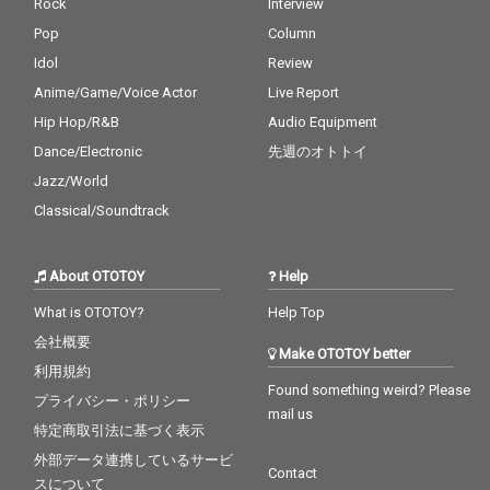
Rock
Interview
Pop
Column
Idol
Review
Anime/Game/Voice Actor
Live Report
Hip Hop/R&B
Audio Equipment
Dance/Electronic
先週のオトトイ
Jazz/World
Classical/Soundtrack
About OTOTOY
Help
What is OTOTOY?
Help Top
会社概要
Make OTOTOY better
利用規約
Found something weird? Please
プライバシー・ポリシー
mail us
特定商取引法に基づく表示
外部データ連携しているサービ
Contact
スについて