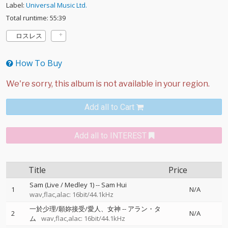
Label:
Universal Music Ltd.
Total runtime: 55:39
ロスレス
How To Buy
Add all to Cart
Add all to INTEREST
Title
Price
Sam (Live / Medley 1)
--
Sam Hui
1
N/A
wav,flac,alac: 16bit/44.1kHz
一於少理/願妳接受/愛人、女神
--
アラン・タ
2
N/A
ム
wav,flac,alac: 16bit/44.1kHz