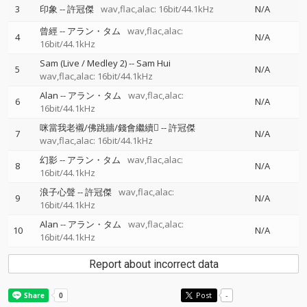
3
印象
--
許冠傑
wav,flac,alac: 16bit/44.1kHz
N/A
曾經
--
アラン・タム
wav,flac,alac:
4
N/A
16bit/44.1kHz
Sam (Live / Medley 2)
--
Sam Hui
5
N/A
wav,flac,alac: 16bit/44.1kHz
Alan
--
アラン・タム
wav,flac,alac:
6
N/A
16bit/44.1kHz
咪當我老襯/佛跳牆/錢會繼續
--
許冠傑
7
N/A
wav,flac,alac: 16bit/44.1kHz
幻影
--
アラン・タム
wav,flac,alac:
8
N/A
16bit/44.1kHz
浪子心聲
--
許冠傑
wav,flac,alac:
9
N/A
16bit/44.1kHz
Alan
--
アラン・タム
wav,flac,alac:
10
N/A
16bit/44.1kHz
Report about incorrect data
Post
-