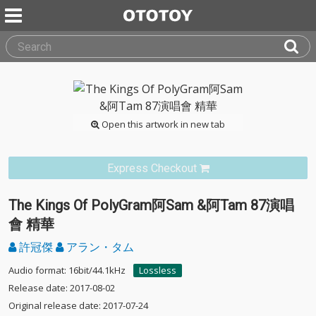
Open this artwork in new tab
Express Checkout
The Kings Of PolyGram阿Sam &阿Tam 87演唱
會 精華
許冠傑
アラン・タム
Audio format: 16bit/44.1kHz
Lossless
Release date: 2017-08-02
Original release date: 2017-07-24