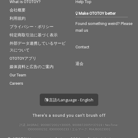
What is OTOTOY?
Help Top
会社概要
Make OTOTOY better
利用規約
Found something weird? Please
プライバシー・ポリシー
mail us
特定商取引法に基づく表示
外部データ連携しているサービ
Contact
スについて
OTOTOYアプリ
退会
媒体資料と広告のご案内
Our Team
Careers
言語/Language - English
There's a sound you can't brush off
許諾 JASRAC: 9008872001Y30005, 9008872005Y37019 / NexTone:
ID000000232, ID000000233 / エルマーク: RIAJ80023001