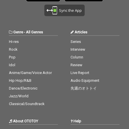
Sync the App
Genre
-
All Genres
Articles
Hi-res
Series
Rock
Interview
Pop
Column
Idol
Review
Anime/Game/Voice Actor
Live Report
Hip Hop/R&B
Audio Equipment
Dance/Electronic
先週のオトトイ
Jazz/World
Classical/Soundtrack
About OTOTOY
Help