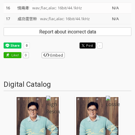
16
情兩牽
wav,flac,alac: 16bit/44.1kHz
N/A
17
成功需苦幹
wav,flac,alac: 16bit/44.1kHz
N/A
Report about incorrect data
Post
-
Embed
Like!
0
Digital Catalog