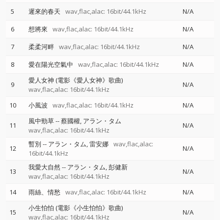
5
遲來的春天
wav,flac,alac: 16bit/44.1kHz
N/A
6
想將來
wav,flac,alac: 16bit/44.1kHz
N/A
7
柔柔河畔
wav,flac,alac: 16bit/44.1kHz
N/A
8
愛在陽光空氣中
wav,flac,alac: 16bit/44.1kHz
N/A
愛人女神 (電影《愛人女神》歌曲)
9
N/A
wav,flac,alac: 16bit/44.1kHz
10
小風波
wav,flac,alac: 16bit/44.1kHz
N/A
風中勁草
--
蔡國權
アラン・タム
11
N/A
wav,flac,alac: 16bit/44.1kHz
暫別
--
アラン・タム
雷安娜
wav,flac,alac:
12
N/A
16bit/44.1kHz
我愛大自然
--
アラン・タム
彭健新
13
N/A
wav,flac,alac: 16bit/44.1kHz
14
雨絲、情愁
wav,flac,alac: 16bit/44.1kHz
N/A
小生怕怕 (電影《小生怕怕》歌曲)
15
N/A
wav,flac,alac: 16bit/44.1kHz