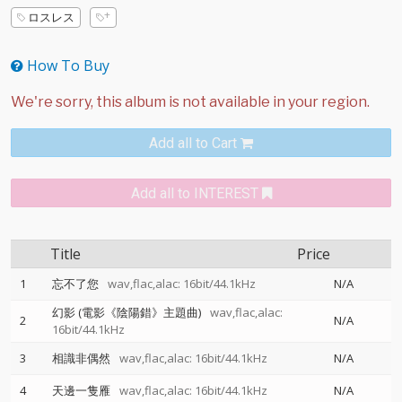
ロスレス
How To Buy
Add all to Cart
Add all to INTEREST
Title
Price
1
忘不了您
wav,flac,alac: 16bit/44.1kHz
N/A
幻影 (電影《陰陽錯》主題曲)
wav,flac,alac:
2
N/A
16bit/44.1kHz
3
相識非偶然
wav,flac,alac: 16bit/44.1kHz
N/A
4
天邊一隻雁
wav,flac,alac: 16bit/44.1kHz
N/A