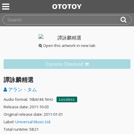
Open this artwork in new tab
Express Checkout
譚詠麟精選
アラン・タム
Audio format: 16bit/44.1kHz
Lossless
Release date: 2011-10-03
Original release date: 2011-01-01
Label:
Universal Music Ltd.
Total runtime: 58:21