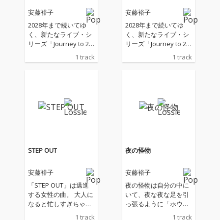
安藤裕子
安藤裕子
2028年まで続いてゆ
2028年まで続いてゆ
く、新たなライブ・シ
く、新たなライブ・シ
リーズ「Journey to 20
リーズ「Journey to 20
28“Happy Go Lucky”」
28“Happy Go Lucky”」
1 track
1 track
の第一回が7月12日、1
の第一回が7月12日、1
3日に恵比寿ザ・ガー
3日に恵比寿ザ・ガー
デンホールで控える
デンホールで控える
【安藤裕子】。 ライブ
【安藤裕子】。 ライブ
直前にリリースされる
直前にリリースされる
新曲は、「ミュージカ
新曲は、「ミュージカ
ルみたいな曲が作りた
ルみたいな曲が作りた
い！」をテーマに制作
い！」をテーマに制作
されたユニークな新基
されたユニークな新基
軸な楽曲「YOUR SON
軸な楽曲「YOUR SON
STEP OUT
夜の怪物
G」。 Shigekuni、皆
G」。 Shigekuni、皆
川真人、伊藤大地が参
川真人、伊藤大地が参
安藤裕子
安藤裕子
加。レコーディング・
加。レコーディング・
ミックスは、中村 督。
ミックスは、中村 督。
「STEP OUT」は邁進
夜の怪物は自分の中に
カヴァーアートは、安
カヴァーアートは、安
する女性の曲。 大人に
いて、夜な夜な足を引
藤裕子自身が手がけて
藤裕子自身が手がけて
なると忙しすぎちゃっ
っ張るように「ホウホ
いる。
いる。
て、人との関わり合い
ウ」と呼ぶんです。真
1 track
1 track