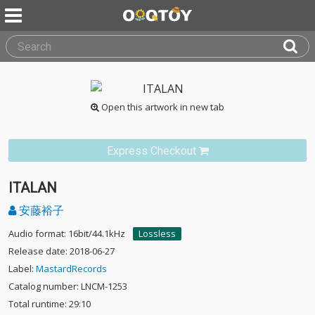
Open this artwork in new tab
Express Checkout
ITALAN
安藤裕子
Audio format: 16bit/44.1kHz
Lossless
Release date: 2018-06-27
Label:
MastardRecords
Catalog number: LNCM-1253
Total runtime: 29:10