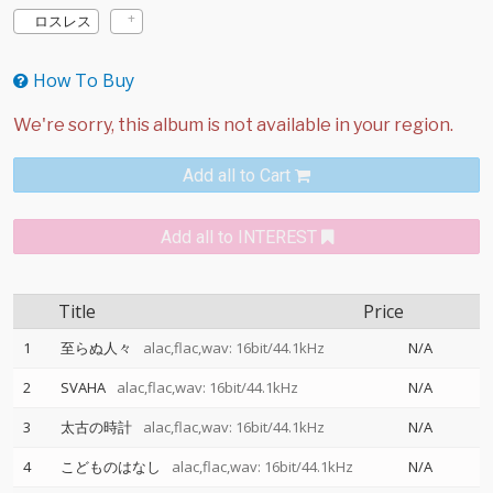
ロスレス
How To Buy
Add all to Cart
Add all to INTEREST
Title
Price
1
至らぬ人々
alac,flac,wav: 16bit/44.1kHz
N/A
2
SVAHA
alac,flac,wav: 16bit/44.1kHz
N/A
3
太古の時計
alac,flac,wav: 16bit/44.1kHz
N/A
4
こどものはなし
alac,flac,wav: 16bit/44.1kHz
N/A