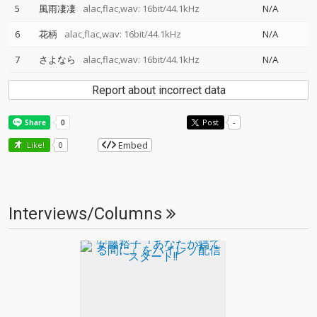
5
風雨凄凄
alac,flac,wav: 16bit/44.1kHz
N/A
6
花柄
alac,flac,wav: 16bit/44.1kHz
N/A
7
さよなら
alac,flac,wav: 16bit/44.1kHz
N/A
Report about incorrect data
Post
-
Embed
Like!
0
Interviews/Columns