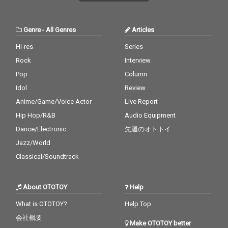
Genre
-
All Genres
Articles
Hi-res
Series
Rock
Interview
Pop
Column
Idol
Review
Anime/Game/Voice Actor
Live Report
Hip Hop/R&B
Audio Equipment
Dance/Electronic
先週のオトトイ
Jazz/World
Classical/Soundtrack
About OTOTOY
Help
What is OTOTOY?
Help Top
会社概要
Make OTOTOY better