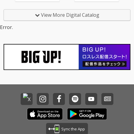
とか恋とかそういうの
っ暗な森の中に置き去
が遠くなっちゃう瞬間
りにされたような、世
もあるのだけれど、で
界から取り残されてし
View More Digital Catalog
もなんかもっと前に進
まったかのような。そ
んでいくのだという強
んな景色の歌です。
Error.
い曲です。 安藤裕子
安藤裕子
Sync the App