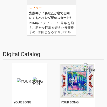
レビュー
安藤裕子『あなたが寝てる間
に』をハイレゾ配信スタート!!
2014年にデビュー10周年を迎
え、新たな門出を迎えた安藤裕
子の8作目となるオリジナル・
アルバムが届きました。大泉洋
主演映画『ぶどうのなみだ』で
ヒロイン役”エリカ”としてスク
リーン・デビューを果たすなど
Digital Catalog
活動の幅を拡げるなか紡がれた
本作には、矢野顕子の最新作…
YOUR SONG
YOUR SONG