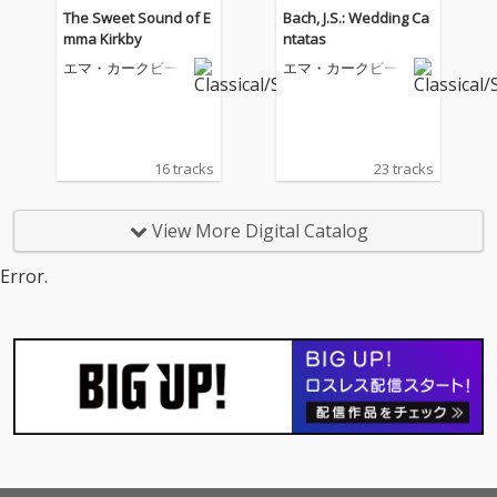
The Sweet Sound of E
Bach, J.S.: Wedding Ca
mma Kirkby
ntatas
エマ・カークビー
エマ・カークビー
16 tracks
23 tracks
View More Digital Catalog
Error.