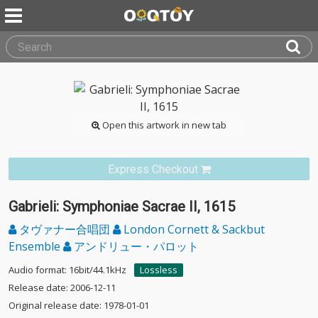
Open this artwork in new tab
Express Checkout
Gabrieli: Symphoniae Sacrae II, 1615
タヴァナー合唱団
London Cornett & Sackbut
Ensemble
アンドリュー・パロット
Audio format: 16bit/44.1kHz
Lossless
Release date: 2006-12-11
Original release date: 1978-01-01