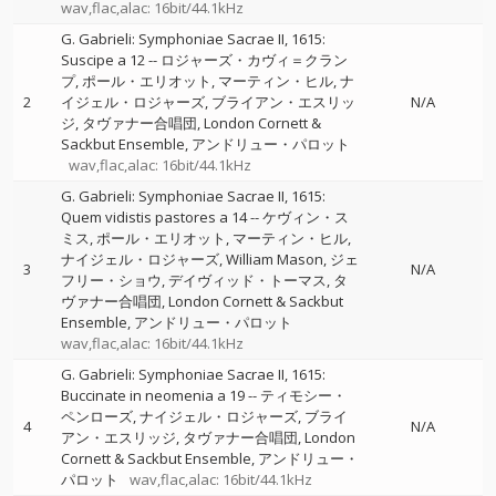
wav,flac,alac: 16bit/44.1kHz
G. Gabrieli: Symphoniae Sacrae II, 1615:
Suscipe a 12
--
ロジャーズ・カヴィ＝クラン
プ
ポール・エリオット
マーティン・ヒル
ナ
2
イジェル・ロジャーズ
ブライアン・エスリッ
N/A
ジ
タヴァナー合唱団
London Cornett &
Sackbut Ensemble
アンドリュー・パロット
wav,flac,alac: 16bit/44.1kHz
G. Gabrieli: Symphoniae Sacrae II, 1615:
Quem vidistis pastores a 14
--
ケヴィン・ス
ミス
ポール・エリオット
マーティン・ヒル
ナイジェル・ロジャーズ
William Mason
ジェ
3
N/A
フリー・ショウ
デイヴィッド・トーマス
タ
ヴァナー合唱団
London Cornett & Sackbut
Ensemble
アンドリュー・パロット
wav,flac,alac: 16bit/44.1kHz
G. Gabrieli: Symphoniae Sacrae II, 1615:
Buccinate in neomenia a 19
--
ティモシー・
ペンローズ
ナイジェル・ロジャーズ
ブライ
4
N/A
アン・エスリッジ
タヴァナー合唱団
London
Cornett & Sackbut Ensemble
アンドリュー・
パロット
wav,flac,alac: 16bit/44.1kHz