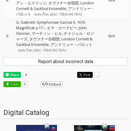
8
N/A
アン・エスリッジ
タヴァナー合唱団
London
Cornett & Sackbut Ensemble
アンドリュー・
パロット
wav,flac,alac: 16bit/44.1kHz
G. Gabrieli: Symphoniae Sacrae II, 1615:
Magnificat a 17
--
エマ・カークビー
John
Skinner
マーティン・ヒル
ナイジェル・ロジ
9
N/A
ャーズ
タヴァナー合唱団
London Cornett &
Sackbut Ensemble
アンドリュー・パロット
wav,flac,alac: 16bit/44.1kHz
Report about incorrect data
Post
-
Embed
Like!
0
Digital Catalog