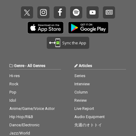
Sync the App
Genre
-
All Genres
Articles
Hi-res
Series
Rock
Interview
Pop
Column
Idol
Review
Anime/Game/Voice Actor
Live Report
Hip Hop/R&B
Audio Equipment
Dance/Electronic
先週のオトトイ
Jazz/World