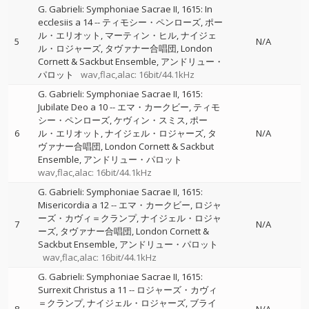
G. Gabrieli: Symphoniae Sacrae II, 1615: In
ecclesiis a 14
--
ティモシー・ペンローズ
ポー
ル・エリオット
マーティン・ヒル
ナイジェ
5
N/A
ル・ロジャーズ
タヴァナー合唱団
London
Cornett & Sackbut Ensemble
アンドリュー・
パロット
wav,flac,alac: 16bit/44.1kHz
G. Gabrieli: Symphoniae Sacrae II, 1615:
Jubilate Deo a 10
--
エマ・カークビー
ティモ
シー・ペンローズ
ケヴィン・スミス
ポー
6
ル・エリオット
ナイジェル・ロジャーズ
タ
N/A
ヴァナー合唱団
London Cornett & Sackbut
Ensemble
アンドリュー・パロット
wav,flac,alac: 16bit/44.1kHz
G. Gabrieli: Symphoniae Sacrae II, 1615:
Misericordia a 12
--
エマ・カークビー
ロジャ
ーズ・カヴィ＝クランプ
ナイジェル・ロジャ
7
N/A
ーズ
タヴァナー合唱団
London Cornett &
Sackbut Ensemble
アンドリュー・パロット
wav,flac,alac: 16bit/44.1kHz
G. Gabrieli: Symphoniae Sacrae II, 1615:
Surrexit Christus a 11
--
ロジャーズ・カヴィ
＝クランプ
ナイジェル・ロジャーズ
ブライ