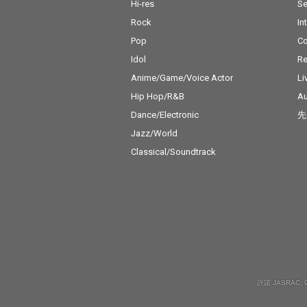
Hi-res
Se
Rock
In
Pop
C
Idol
Re
Anime/Game/Voice Actor
Li
Hip Hop/R&B
Au
Dance/Electronic
先
Jazz/World
Classical/Soundtrack
許諾 JASRAC: 9