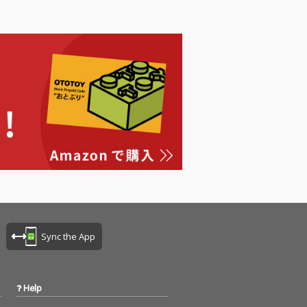
Sync the App
Help