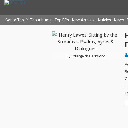
Genre Top
Top Albums
Top EPs
New Arrivals
Articles
News
H
Enlarge the artwork
A
R
O
L
T