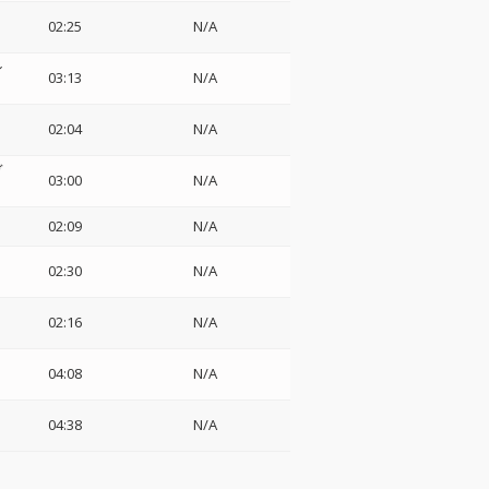
02:25
N/A
ン
03:13
N/A
02:04
N/A
ヴ
03:00
N/A
02:09
N/A
02:30
N/A
02:16
N/A
・
04:08
N/A
04:38
N/A