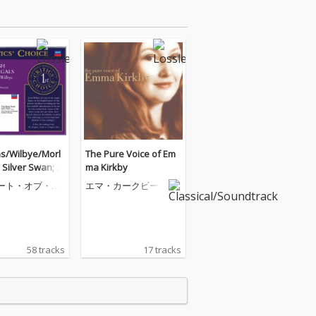
s/Wilbye/Morl
The Pure Voice of Em
 Silver Swan; E
ma Kirkby
Madrigals
ート・オブ・ミ
エマ・カークビー
ック
58 tracks
17 tracks