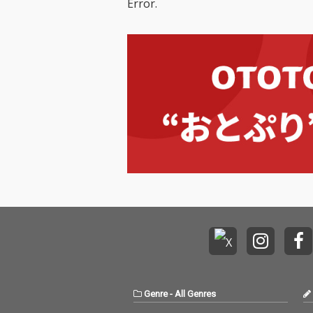
Error.
Genre
-
All Genres