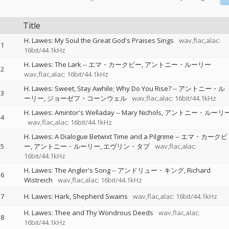
Title
H. Lawes: My Soul the Great God's Praises Sings
wav,flac,alac:
1
16bit/44.1kHz
H. Lawes: The Lark
--
エマ・カークビー
アントニー・ルーリー
2
wav,flac,alac: 16bit/44.1kHz
H. Lawes: Sweet, Stay Awhile; Why Do You Rise?
--
アントニー・ル
3
ーリー
ジョーゼフ・コーンウェル
wav,flac,alac: 16bit/44.1kHz
H. Lawes: Amintor's Welladay
--
Mary Nichols
アントニー・ルーリ
4
wav,flac,alac: 16bit/44.1kHz
H. Lawes: A Dialogue Betwixt Time and a Pilgrime
--
エマ・カークビ
5
ー
アントニー・ルーリー
エヴリン・タブ
wav,flac,alac:
16bit/44.1kHz
H. Lawes: The Angler's Song
--
アンドリュー・キング
Richard
6
Wistreich
wav,flac,alac: 16bit/44.1kHz
7
H. Lawes: Hark, Shepherd Swains
wav,flac,alac: 16bit/44.1kHz
H. Lawes: Thee and Thy Wondrous Deeds
wav,flac,alac:
8
16bit/44.1kHz