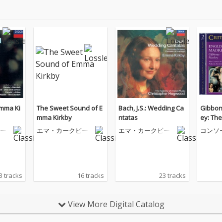
Emma Ki
The Sweet Sound of E
Bach, J.S.: Wedding Ca
Gibbon
mma Kirkby
ntatas
ey: The
nglish 
ー
エマ・カークビー
エマ・カークビー
コンソ
ュージ
3 tracks
16 tracks
23 tracks
View More Digital Catalog