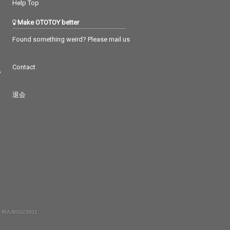
Help Top
Make OTOTOY better
Found something weird? Please mail us
Contact
つ
退会
 RIAJ80023001