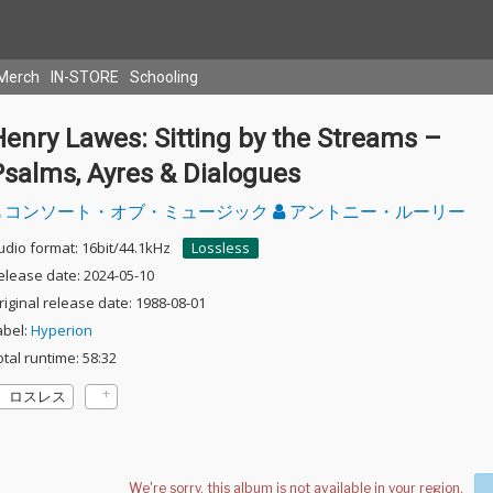
Merch
IN-STORE
Schooling
enry Lawes: Sitting by the Streams –
Psalms, Ayres & Dialogues
コンソート・オブ・ミュージック
アントニー・ルーリー
udio format: 16bit/44.1kHz
Lossless
elease date: 2024-05-10
riginal release date: 1988-08-01
abel:
Hyperion
otal runtime: 58:32
ロスレス