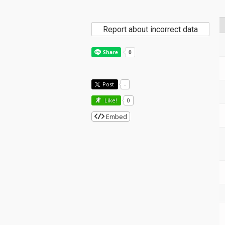
Report about incorrect data
Post
-
Like!
0
Embed