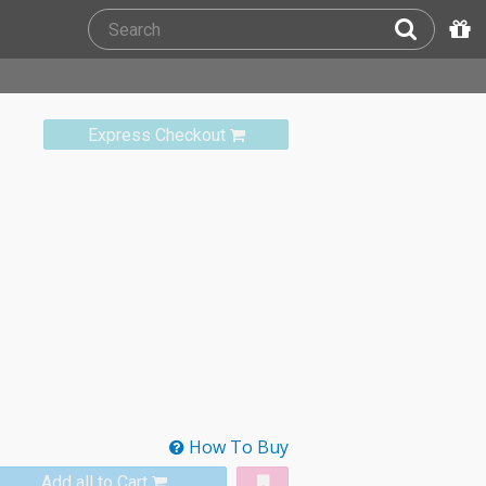
Express Checkout
How To Buy
Add all to Cart