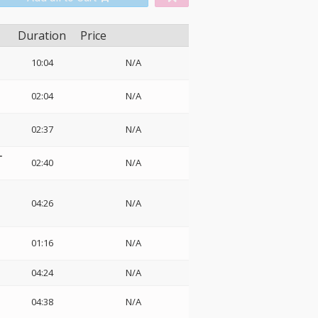
Duration
Price
10:04
N/A
02:04
N/A
02:37
N/A
ー
02:40
N/A
04:26
N/A
01:16
N/A
04:24
N/A
04:38
N/A