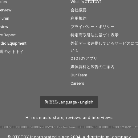
ries
What is OTOTOY?
terview
会社概要
olumn
利用規約
view
プライバシー・ポリシー
ve Report
特定商取引法に基づく表示
dio Equipment
外部データ連携しているサービスに
いて
週のオトトイ
OTOTOYアプリ
媒体資料と広告のご案内
Our Team
Careers
言語/Language - English
Hi-res music store, reviews and interviews
008872001Y30005, 9008872005Y37019 / NexTone: ID000000232, ID000000233 / エルマーク:
© OTOTOY Incorporated since 2004, a
digitiminimi
company