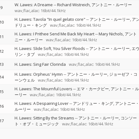
W. Lawes: A Dreame
--
Richard Wistreich
アントニー・ルーリー
9
wav,flac,alac: 16bit/44.1kHz
H. Lawes: Tavola "In quel gelato core"
--
アントニー・ルーリー
ア
10
ドリュー・キング
wav,flac,alac: 16bit/44.1kHz
H. Lawes: I Prithee Send Me Back My Heart
--
Mary Nichols
アント
11
ニー・ルーリー
wav,flac,alac: 16bit/44.1kHz
H. Lawes: Slide Soft, You Silver Floods
--
アントニー・ルーリー
エ
12
リン・タブ
wav,flac,alac: 16bit/44.1kHz
13
H. Lawes: Sing Fair Clorinda
wav,flac,alac: 16bit/44.1kHz
H. Lawes: Orpheus' Hymn
--
アントニー・ルーリー
ジョーゼフ・コ
14
ーンウェル
wav,flac,alac: 16bit/44.1kHz
H. Lawes: The Mournful Lovers
--
エマ・カークビー
アントニー・ル
15
ーリー
wav,flac,alac: 16bit/44.1kHz
H. Lawes: A Despairing Lover
--
アンドリュー・キング
アントニー
16
ルーリー
wav,flac,alac: 16bit/44.1kHz
H. Lawes: Sitting By the Streams
--
アントニー・ルーリー
コンソー
17
ト・オブ・ミュージック
wav,flac,alac: 16bit/44.1kHz