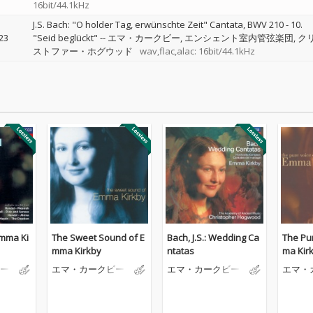
16bit/44.1kHz
J.S. Bach: "O holder Tag, erwünschte Zeit" Cantata, BWV 210 - 10.
23
"Seid beglückt"
--
エマ・カークビー
エンシェント室内管弦楽団
ク
ストファー・ホグウッド
wav,flac,alac: 16bit/44.1kHz
Emma Ki
The Sweet Sound of E
Bach, J.S.: Wedding Ca
The Pu
mma Kirkby
ntatas
ma Kir
ー
エマ・カークビー
エマ・カークビー
エマ・