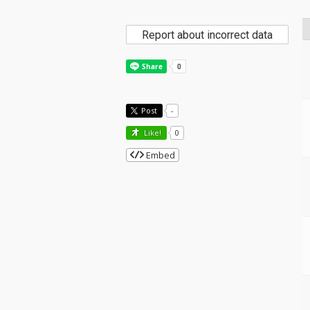
Report about incorrect data
Post
-
Like!
0
Embed