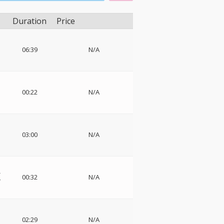
Duration
Price
06:39
N/A
ド
00:22
N/A
03:00
N/A
ウ
-
00:32
N/A
グ
02:29
N/A