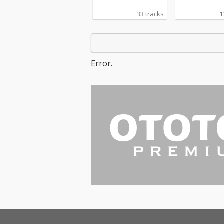
33 tracks
1
Error.