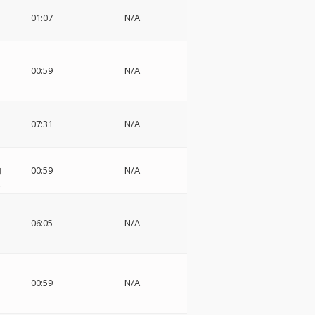
01:07
N/A
00:59
N/A
07:31
N/A
内
00:59
N/A
z
06:05
N/A
00:59
N/A