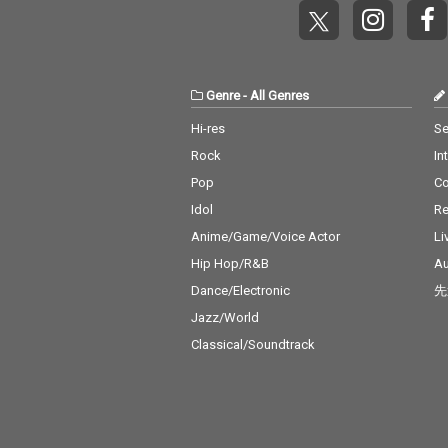
Genre
-
All Genres
Hi-res
Se
Rock
In
Pop
C
Idol
Re
Anime/Game/Voice Actor
Li
Hip Hop/R&B
Au
Dance/Electronic
先
Jazz/World
Classical/Soundtrack