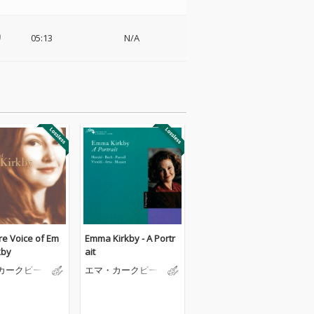
リ
05:13
N/A
re Voice of Em
Emma Kirkby - A Portr
kby
ait
カークビー
エマ・カークビー