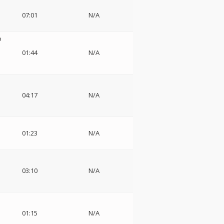
07:01
N/A
o
01:44
N/A
04:17
N/A
01:23
N/A
03:10
N/A
01:15
N/A