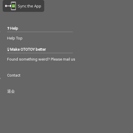
Sync the App
Help
Help Top
Make OTOTOY better
Found something weird? Please mail us
Contact
つ
退会