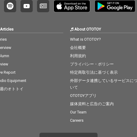
Articles
About OTOTOY
ries
What is OTOTOY?
terview
会社概要
olumn
利用規約
view
プライバシー・ポリシー
ve Report
特定商取引法に基づく表示
dio Equipment
外部データ連携しているサービスに
いて
週のオトトイ
OTOTOYアプリ
媒体資料と広告のご案内
Our Team
Careers