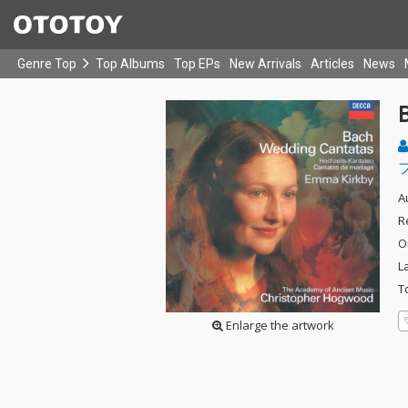
Genre Top
Top Albums
Top EPs
New Arrivals
Articles
News
A
R
O
L
T
Enlarge the artwork