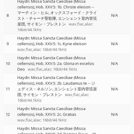
Haydn: Missa Sancta Caeciliae (Missa
cellensis), Hob. XXV:5: 1b. Christe eleison
--
マーティン・ヒル
オックスフォード・クライ
8
N/A
スト・チャーチ聖歌隊
エンシェント室内管弦
楽団
サイモン・プレストン
wav,flac,alac:
16bit/44.1kHz
Haydn: Missa Sancta Caeciliae (Missa
9
cellensis), Hob. XXV:5: 1c. Kyrie eleison
N/A
wav,flac,alac: 16bit/44.1kHz
Haydn: Missa Sancta Caeciliae (Missa
10
cellensis), Hob. XXV:5: 2a. Gloria in excelsis
N/A
Deo
wav,flac,alac: 16bit/44.1kHz
Haydn: Missa Sancta Caeciliae (Missa
cellensis), Hob. XXV:5: 2b. Laudamus te
--
ジ
11
ュディス・ネルソン
エンシェント室内管弦楽
N/A
団
サイモン・プレストン
wav,flac,alac:
16bit/44.1kHz
Haydn: Missa Sancta Caeciliae (Missa
12
cellensis), Hob. XXV:5: 2c. Gratias
N/A
wav,flac,alac: 16bit/44.1kHz
Haydn: Missa Sancta Caeciliae (Missa