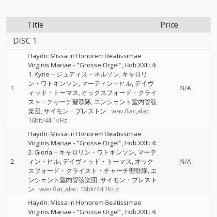
Title
Price
DISC 1
Haydn: Missa in Honorem Beatissimae
Virginis Mariae - "Grosse Orgel", Hob.XXII: 4:
1. Kyrie
--
ジュディス・ネルソン
キャロリ
ン・ワトキンソン
マーティン・ヒル
デイヴ
1
N/A
ィッド・トーマス
オックスフォード・クライ
スト・チャーチ聖歌隊
エンシェント室内管弦
楽団
サイモン・プレストン
wav,flac,alac:
16bit/44.1kHz
Haydn: Missa in Honorem Beatissimae
Virginis Mariae - "Grosse Orgel", Hob.XXII: 4:
2. Gloria
--
キャロリン・ワトキンソン
マーテ
2
ィン・ヒル
デイヴィッド・トーマス
オック
N/A
スフォード・クライスト・チャーチ聖歌隊
エ
ンシェント室内管弦楽団
サイモン・プレスト
ン
wav,flac,alac: 16bit/44.1kHz
Haydn: Missa in Honorem Beatissimae
Virginis Mariae - "Grosse Orgel", Hob.XXII: 4: