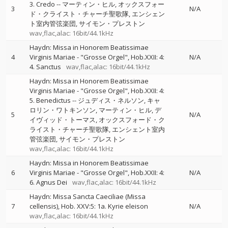
3. Credo
--
マーティン・ヒル
オックスフォー
3
N/A
ド・クライスト・チャーチ聖歌隊
エンシェン
ト室内管弦楽団
サイモン・プレストン
wav,flac,alac: 16bit/44.1kHz
Haydn: Missa in Honorem Beatissimae
4
Virginis Mariae - "Grosse Orgel", Hob.XXII: 4:
N/A
4. Sanctus
wav,flac,alac: 16bit/44.1kHz
Haydn: Missa in Honorem Beatissimae
Virginis Mariae - "Grosse Orgel", Hob.XXII: 4:
5. Benedictus
--
ジュディス・ネルソン
キャ
ロリン・ワトキンソン
マーティン・ヒル
デ
5
N/A
イヴィッド・トーマス
オックスフォード・ク
ライスト・チャーチ聖歌隊
エンシェント室内
管弦楽団
サイモン・プレストン
wav,flac,alac: 16bit/44.1kHz
Haydn: Missa in Honorem Beatissimae
6
Virginis Mariae - "Grosse Orgel", Hob.XXII: 4:
N/A
6. Agnus Dei
wav,flac,alac: 16bit/44.1kHz
Haydn: Missa Sancta Caeciliae (Missa
7
cellensis), Hob. XXV:5: 1a. Kyrie eleison
N/A
wav,flac,alac: 16bit/44.1kHz