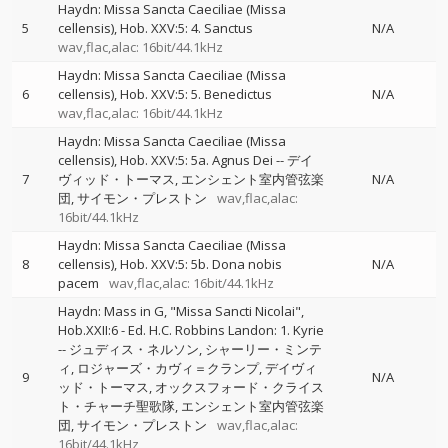
Haydn: Missa Sancta Caeciliae (Missa
5
cellensis), Hob. XXV:5: 4. Sanctus
N/A
wav,flac,alac: 16bit/44.1kHz
Haydn: Missa Sancta Caeciliae (Missa
6
cellensis), Hob. XXV:5: 5. Benedictus
N/A
wav,flac,alac: 16bit/44.1kHz
Haydn: Missa Sancta Caeciliae (Missa
cellensis), Hob. XXV:5: 5a. Agnus Dei
--
デイ
7
ヴィッド・トーマス
エンシェント室内管弦楽
N/A
団
サイモン・プレストン
wav,flac,alac:
16bit/44.1kHz
Haydn: Missa Sancta Caeciliae (Missa
8
cellensis), Hob. XXV:5: 5b. Dona nobis
N/A
pacem
wav,flac,alac: 16bit/44.1kHz
Haydn: Mass in G, "Missa Sancti Nicolai",
Hob.XXII:6 - Ed. H.C. Robbins Landon: 1. Kyrie
--
ジュディス・ネルソン
シャーリー・ミンテ
ィ
ロジャーズ・カヴィ＝クランプ
デイヴィ
9
N/A
ッド・トーマス
オックスフォード・クライス
ト・チャーチ聖歌隊
エンシェント室内管弦楽
団
サイモン・プレストン
wav,flac,alac:
16bit/44.1kHz