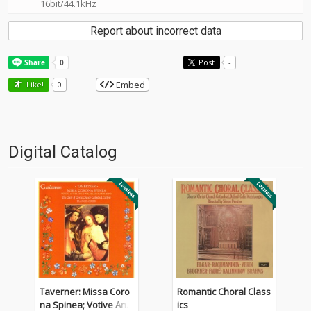
16bit/44.1kHz
Report about incorrect data
Post
-
Embed
Like!
0
Digital Catalog
Taverner: Missa Coro
Romantic Choral Class
na Spinea; Votive Anti
ics