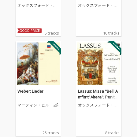
phon: O Wilhelme Pas
オックスフォード・ク
オックスフォード・ク
tor Bone
ライスト・チャーチ聖
ライスト・チャーチ聖
歌隊
歌隊
GOOD PRICE!
5 tracks
10 tracks
Weber: Lieder
Lassus: Missa "Bell' A
mfitrit' Altera"; Peniten
tial Psalm VII
マーティン・ヒル
オックスフォード・ク
ライスト・チャーチ聖
歌隊
25 tracks
8 tracks