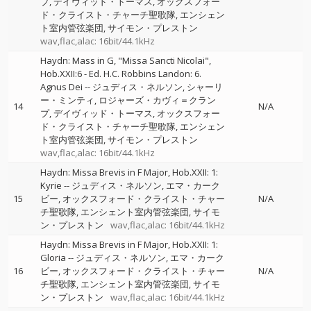
プ
デイヴィッド・トーマス
オックスフォー
ド・クライスト・チャーチ聖歌隊
エンシェン
ト室内管弦楽団
サイモン・プレストン
wav,flac,alac: 16bit/44.1kHz
Haydn: Mass in G, "Missa Sancti Nicolai",
Hob.XXII:6 - Ed. H.C. Robbins Landon: 6.
Agnus Dei
--
ジュディス・ネルソン
シャーリ
ー・ミンティ
ロジャーズ・カヴィ＝クラン
14
N/A
プ
デイヴィッド・トーマス
オックスフォー
ド・クライスト・チャーチ聖歌隊
エンシェン
ト室内管弦楽団
サイモン・プレストン
wav,flac,alac: 16bit/44.1kHz
Haydn: Missa Brevis in F Major, Hob.XXII: 1:
Kyrie
--
ジュディス・ネルソン
エマ・カーク
15
ビー
オックスフォード・クライスト・チャー
N/A
チ聖歌隊
エンシェント室内管弦楽団
サイモ
ン・プレストン
wav,flac,alac: 16bit/44.1kHz
Haydn: Missa Brevis in F Major, Hob.XXII: 1:
Gloria
--
ジュディス・ネルソン
エマ・カーク
16
ビー
オックスフォード・クライスト・チャー
N/A
チ聖歌隊
エンシェント室内管弦楽団
サイモ
ン・プレストン
wav,flac,alac: 16bit/44.1kHz