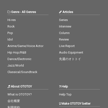
Genre
-
All Genres
Articles
Hi-res
Series
Rock
Interview
Pop
Column
Idol
Review
Anime/Game/Voice Actor
Live Report
Hip Hop/R&B
Audio Equipment
Dance/Electronic
先週のオトトイ
Jazz/World
Classical/Soundtrack
About OTOTOY
Help
What is OTOTOY?
Help Top
会社概要
Make OTOTOY better
利用規約