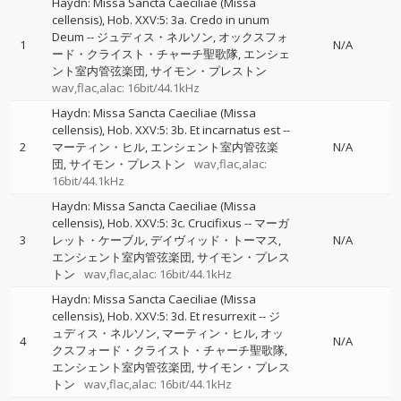
Haydn: Missa Sancta Caeciliae (Missa
cellensis), Hob. XXV:5: 3a. Credo in unum
Deum
--
ジュディス・ネルソン
オックスフォ
1
N/A
ード・クライスト・チャーチ聖歌隊
エンシェ
ント室内管弦楽団
サイモン・プレストン
wav,flac,alac: 16bit/44.1kHz
Haydn: Missa Sancta Caeciliae (Missa
cellensis), Hob. XXV:5: 3b. Et incarnatus est
--
2
マーティン・ヒル
エンシェント室内管弦楽
N/A
団
サイモン・プレストン
wav,flac,alac:
16bit/44.1kHz
Haydn: Missa Sancta Caeciliae (Missa
cellensis), Hob. XXV:5: 3c. Crucifixus
--
マーガ
3
レット・ケーブル
デイヴィッド・トーマス
N/A
エンシェント室内管弦楽団
サイモン・プレス
トン
wav,flac,alac: 16bit/44.1kHz
Haydn: Missa Sancta Caeciliae (Missa
cellensis), Hob. XXV:5: 3d. Et resurrexit
--
ジ
ュディス・ネルソン
マーティン・ヒル
オッ
4
N/A
クスフォード・クライスト・チャーチ聖歌隊
エンシェント室内管弦楽団
サイモン・プレス
トン
wav,flac,alac: 16bit/44.1kHz