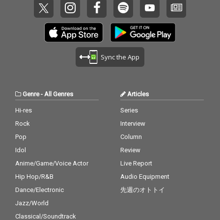
Sync the App
Genre
-
All Genres
Articles
Hi-res
Series
Rock
Interview
Pop
Column
Idol
Review
Anime/Game/Voice Actor
Live Report
Hip Hop/R&B
Audio Equipment
Dance/Electronic
先週のオトトイ
Jazz/World
Classical/Soundtrack