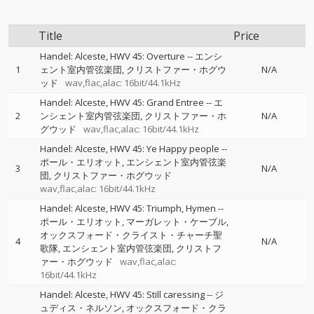
Title
Price
Handel: Alceste, HWV 45: Overture
--
エンシ
1
ェント室内管弦楽団
クリストファー・ホグウ
N/A
ッド
wav,flac,alac: 16bit/44.1kHz
Handel: Alceste, HWV 45: Grand Entree
--
エ
2
ンシェント室内管弦楽団
クリストファー・ホ
N/A
グウッド
wav,flac,alac: 16bit/44.1kHz
Handel: Alceste, HWV 45: Ye Happy people
--
ポール・エリオット
エンシェント室内管弦楽
3
N/A
団
クリストファー・ホグウッド
wav,flac,alac: 16bit/44.1kHz
Handel: Alceste, HWV 45: Triumph, Hymen
--
ポール・エリオット
マーガレット・ケーブル
オックスフォード・クライスト・チャーチ聖
4
N/A
歌隊
エンシェント室内管弦楽団
クリストフ
ァー・ホグウッド
wav,flac,alac:
16bit/44.1kHz
Handel: Alceste, HWV 45: Still caressing
--
ジ
ュディス・ネルソン
オックスフォード・クラ