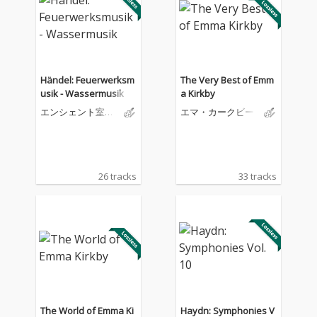
Händel: Feuerwerksm
The Very Best of Emm
usik - Wassermusik
a Kirkby
エンシェント室内
エマ・カークビー
管弦楽団
26 tracks
33 tracks
The World of Emma Ki
Haydn: Symphonies V