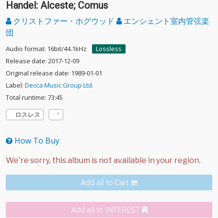
Handel: Alceste; Comus
クリストファー・ホグウッド
エンシェント室内管弦楽
団
Audio format: 16bit/44.1kHz
Lossless
Release date: 2017-12-09
Original release date: 1989-01-01
Label:
Decca Music Group Ltd.
Total runtime: 73:45
ロスレス
How To Buy
Add all to Cart
Add all to INTEREST