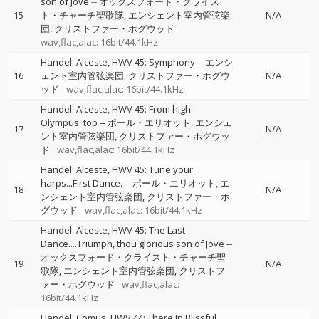
son of Jove
--
オックスフォード・クライス
15
ト・チャーチ聖歌隊
エンシェント室内管弦楽
N/A
団
クリストファー・ホグウッド
wav,flac,alac: 16bit/44.1kHz
Handel: Alceste, HWV 45: Symphony
--
エンシ
16
ェント室内管弦楽団
クリストファー・ホグウ
N/A
ッド
wav,flac,alac: 16bit/44.1kHz
Handel: Alceste, HWV 45: From high
Olympus' top
--
ポール・エリオット
エンシェ
17
N/A
ント室内管弦楽団
クリストファー・ホグウッ
ド
wav,flac,alac: 16bit/44.1kHz
Handel: Alceste, HWV 45: Tune your
harps...First Dance.
--
ポール・エリオット
エ
18
N/A
ンシェント室内管弦楽団
クリストファー・ホ
グウッド
wav,flac,alac: 16bit/44.1kHz
Handel: Alceste, HWV 45: The Last
Dance....Triumph, thou glorious son of Jove
--
オックスフォード・クライスト・チャーチ聖
19
N/A
歌隊
エンシェント室内管弦楽団
クリストフ
ァー・ホグウッド
wav,flac,alac:
16bit/44.1kHz
Handel: Comus, HWV 44: There In Blissful