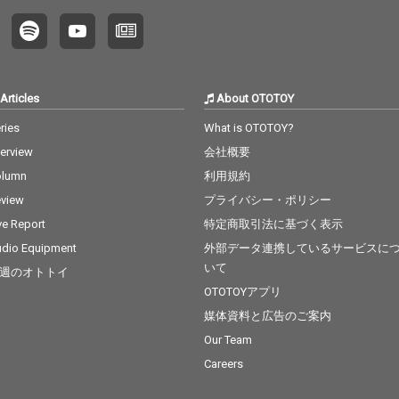
Articles
About OTOTOY
ries
What is OTOTOY?
terview
会社概要
olumn
利用規約
view
プライバシー・ポリシー
ve Report
特定商取引法に基づく表示
dio Equipment
外部データ連携しているサービスに
いて
週のオトトイ
OTOTOYアプリ
媒体資料と広告のご案内
Our Team
Careers