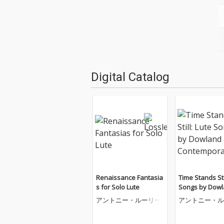
Digital Catalog
Renaissance Fantasia
Time Stands Sti
s for Solo Lute
Songs by Dowl
His Contempor
アントニー・ルーリー
アントニー・ル