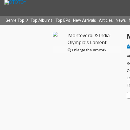
Genre Top
Top Albums
Top EPs
New Arrivals
Articles
News
Enlarge the artwork
A
R
O
L
T