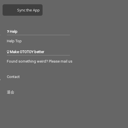
Sync the App
Help
Help Top
Make OTOTOY better
Found something weird? Please mail us
Contact
つ
退会