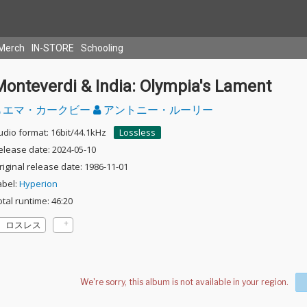
Merch
IN-STORE
Schooling
Monteverdi & India: Olympia's Lament
エマ・カークビー
アントニー・ルーリー
udio format: 16bit/44.1kHz
Lossless
elease date: 2024-05-10
riginal release date: 1986-11-01
abel:
Hyperion
otal runtime: 46:20
ロスレス