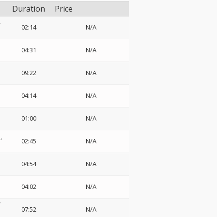
Duration
Price
ル
02:14
N/A
04:31
N/A
09:22
N/A
04:14
N/A
01:00
N/A
ー
02:45
N/A
04:54
N/A
04:02
N/A
ビ
07:52
N/A