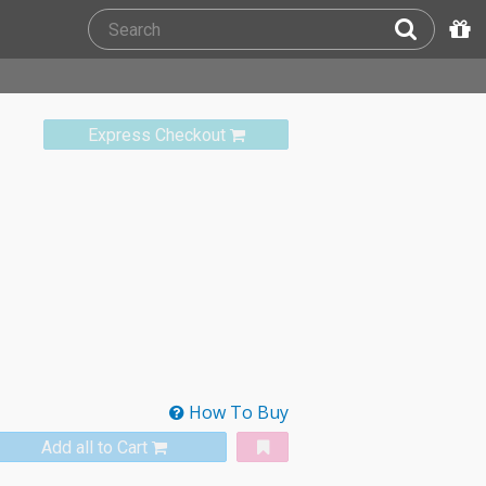
Express Checkout
How To Buy
Add all to Cart