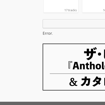
17 tracks
1
Error.