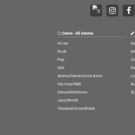
Genre
-
All Genres
Hi-res
Se
Rock
In
Pop
C
Idol
Re
Anime/Game/Voice Actor
Li
Hip Hop/R&B
Au
Dance/Electronic
先
Jazz/World
Classical/Soundtrack