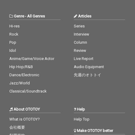
Genre
-
All Genres
Articles
Hi-res
Series
Rock
Interview
Pop
Column
Idol
Review
Anime/Game/Voice Actor
Live Report
Hip Hop/R&B
Audio Equipment
Dance/Electronic
先週のオトトイ
Jazz/World
Classical/Soundtrack
About OTOTOY
Help
What is OTOTOY?
Help Top
会社概要
Make OTOTOY better