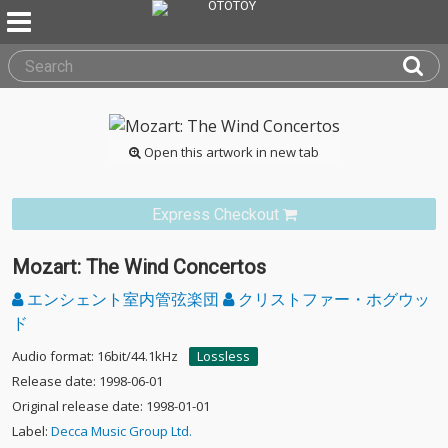
Open this artwork in new tab
Express Checkout
Mozart: The Wind Concertos
エンシェント室内管弦楽団
クリストファー・ホグウッ
ド
Audio format: 16bit/44.1kHz
Lossless
Release date: 1998-06-01
Original release date: 1998-01-01
Label:
Decca Music Group Ltd.