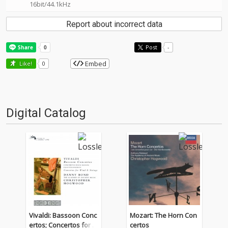
16bit/44.1kHz
Report about incorrect data
Post
-
Embed
Like!
0
Digital Catalog
Vivaldi: Bassoon Conc
Mozart: The Horn Con
ertos; Concertos for W
certos