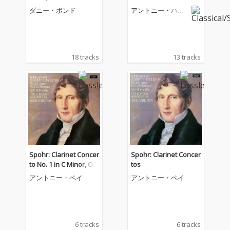
ind & Strings
ダニー・ボンド
アントニー・ハル
ステッド
18 tracks
13 tracks
Spohr: Clarinet Concer
Spohr: Clarinet Concer
to No. 1 in C Minor, Op.
tos
26; Clarinet Concerto
アントニー・ペイ
アントニー・ペイ
No. 2 in E-Flat Major, O
p. 57
6 tracks
6 tracks