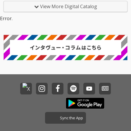
かな逸品。 小林大吾フ
かな逸品。 小林大吾フ
カズタケの「blueprin
カズタケの「blueprin
View More Digital Catalog
ァンの間で人気の「手
ァンの間で人気の「手
t」(2021年作)以来の11
t」(2021年作)以来の11
漕ぎボート 2026／hel
漕ぎボート 2026／hel
作目のフルアルバム
作目のフルアルバム
Error.
msman says carefull
msman says carefull
で、 これまでのインス
で、 これまでのインス
y」をリメイクした本
y」をリメイクした本
トメインの作品と違
トメインの作品と違
作では、タケウチカズ
作では、タケウチカズ
い、今作は「歌に拘っ
い、今作は「歌に拘っ
タケが「SUIKA」のメ
タケが「SUIKA」のメ
た作品」が中心で、作
た作品」が中心で、作
ンバーとして、かつて
ンバーとして、かつて
曲編曲演奏トラックプ
曲編曲演奏トラックプ
活動を共にした女性詩
活動を共にした女性詩
ロデュースだけでな
ロデュースだけでな
人totoを客演に迎え
人totoを客演に迎え
く、いわゆるメロディ
く、いわゆるメロディ
て、オリジナルとは一
て、オリジナルとは一
ラインや歌唱までを担
ラインや歌唱までを担
味違う作品に仕上げて
味違う作品に仕上げて
当、作詞に至っても全
当、作詞に至っても全
いる。アグロー案内シ
いる。アグロー案内シ
12曲中4作を自ら拘
12曲中4作を自ら拘
リーズでお馴染み
リーズでお馴染み
り、手掛けている。 メ
り、手掛けている。 メ
（？）の“名探偵山本和
（？）の“名探偵山本和
ロディとコード感、歌
ロディとコード感、歌
男”が真犯人を追い詰め
男”が真犯人を追い詰め
も含めて「タケウチカ
も含めて「タケウチカ
る様子を描いた「容疑
る様子を描いた「容疑
ズタケらしさ」を表現
ズタケらしさ」を表現
者を探せ！／oops! her
者を探せ！／oops! her
した作品を残していき
した作品を残していき
e we go again」も含め
e we go again」も含め
たい、という決意表明
たい、という決意表明
た軽妙な3作を収録。
た軽妙な3作を収録。
的な作品である。 楽曲
的な作品である。 楽曲
小林とタケウチ、2人
小林とタケウチ、2人
制作は主に2021年、コ
制作は主に2021年、コ
Sync the App
が生み出す言葉と音楽
が生み出す言葉と音楽
ロナ禍において曲を書
ロナ禍において曲を書
の世界、これこそ「ア
の世界、これこそ「ア
き溜めて、 タケウチカ
き溜めて、 タケウチカ