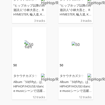
“ヒップホップ以降の吟
“ヒップホップ以降の吟
遊詩人”小林大吾と、R
遊詩人”小林大吾と、R
HYMESTER, 輪入道, KE
HYMESTER, 輪入道, KE
N THE 390等のHIPHOP
N THE 390等のHIPHOP
3 tracks
3 tracks
アーティストのサポー
アーティストのサポー
トやA Hundred Birds
トやA Hundred Birds
のメンバーとしてHOU
のメンバーとしてHOU
SE/dance musicシーン
SE/dance musicシーン
で活躍するキーボーデ
で活躍するキーボーデ
ィスト・サウンドプロ
ィスト・サウンドプロ
デューサーであるタケ
デューサーであるタケ
ウチカズタケが、言葉
ウチカズタケが、言葉
と音楽の融合の可能性
と音楽の融合の可能性
を広げるコラボレーシ
を広げるコラボレーシ
50
50
ョン・シリーズ「アグ
ョン・シリーズ「アグ
ロー案内VOL.11」今回
ロー案内VOL.11」今回
タケウチカズタケ
タケウチカズタケ
書き下ろされた「惑星
書き下ろされた「惑星
／searching for Iren
／searching for Iren
Album「50(fifty)」は、
Album「50(fifty)」は、
e」は、プラネタリウ
e」は、プラネタリウ
HIPHOP/HOUSE/danc
HIPHOP/HOUSE/danc
ムで宇宙飛行を想像で
ムで宇宙飛行を想像で
e musicシーンで活躍
e musicシーンで活躍
楽しむ緩やかな時間を
楽しむ緩やかな時間を
するキーボーディス
するキーボーディス
12 tracks
12 tracks
リーディングとトラッ
リーディングとトラッ
ト・サウンドプロデュ
ト・サウンドプロデュ
クで表現した、しなや
クで表現した、しなや
ーサーであるタケウチ
ーサーであるタケウチ