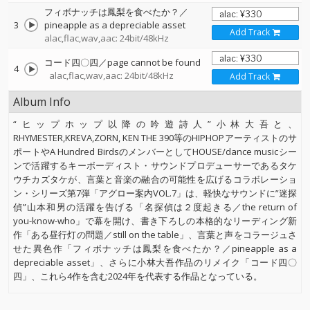
フィボナッチは鳳梨を食べたか？／
3
pineapple as a depreciable asset
Add Track
alac,flac,wav,aac: 24bit/48kHz
コード四〇四／page cannot be found
4
alac,flac,wav,aac: 24bit/48kHz
Add Track
Album Info
“ヒップホップ以降の吟遊詩人”小林大吾と、
RHYMESTER,KREVA,ZORN, KEN THE 390等のHIPHOPアーティストのサ
ポートやA Hundred BirdsのメンバーとしてHOUSE/dance musicシー
ンで活躍するキーボーディスト・サウンドプロデューサーであるタケ
ウチカズタケが、言葉と音楽の融合の可能性を広げるコラボレーショ
ン・シリーズ第7弾「アグロー案内VOL.7」は、軽快なサウンドに”迷探
偵”山本和男の活躍を告げる「名探偵は２度起きる／the return of
you-know-who」で幕を開け、書き下ろしの本格的なリーディング新
作「ある昼行灯の問題／still on the table」、言葉と声をコラージュさ
せた異色作「フィボナッチは鳳梨を食べたか？／pineapple as a
depreciable asset」、さらに小林大吾作品のリメイク「コード四〇
四」、これら4作を含む2024年を代表する作品となっている。