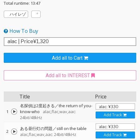
Total runtime: 13:47
ハイレゾ
How To Buy
Add all to Cart
Add all to INTEREST
Title
Price
名探偵は2度起きる／the return of you-
1
know-who
alac,flac,wav,aac:
Add Track
24bit/48kHz
ある昼行灯の問題／still on the table
2
alac,flac,wav,aac: 24bit/48kHz
Add Track