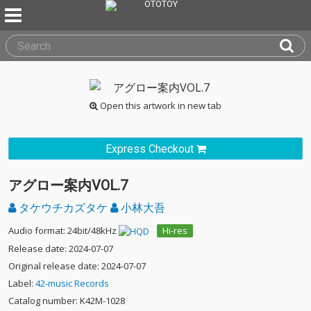
Open this artwork in new tab
Express Checkout
アグロー案内VOL.7
タケウチカズタケ
小林大吾
Audio format: 24bit/48kHz
Hi-res
Release date: 2024-07-07
Original release date: 2024-07-07
Label:
42-music Records
Catalog number: K42M-1028