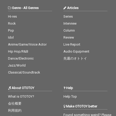
グロー案内」である。
グロー案内」である。
ズタケが音楽人生で出
ズタケが音楽人生で出
会ったミュージシャ
会ったミュージシャ
Genre
-
All Genres
Articles
ン、 シンガー、ラッパ
ン、 シンガー、ラッパ
ーに、まるでラブレタ
ーに、まるでラブレタ
Hi-res
Series
ーを送るかのように、
ーを送るかのように、
Rock
Interview
それらの曲を送り、そ
それらの曲を送り、そ
の作品に共感、共鳴し
の作品に共感、共鳴し
Pop
Column
てくれた人達と 約4年
てくれた人達と 約4年
Idol
Review
の時間の中で作り上げ
の時間の中で作り上げ
Anime/Game/Voice Actor
Live Report
た。 Bird、多和田え
た。 Bird、多和田え
み、Sweep、shyoudo
み、Sweep、shyoudo
Hip Hop/R&B
Audio Equipment
g from 韻シスト、岩崎
g from 韻シスト、岩崎
Dance/Electronic
先週のオトトイ
慧（セカイイチ）とい
慧（セカイイチ）とい
ったヴォーカリストか
ったヴォーカリストか
Jazz/World
ら、HI-KING TAKASE、
ら、HI-KING TAKASE、
Classical/Soundtrack
JAB（高槻POSSE）、a
JAB（高槻POSSE）、a
tius（高槻POSSE）と
tius（高槻POSSE）と
いったラッパーまで、
いったラッパーまで、
About OTOTOY
Help
多彩なゲストを迎え、
多彩なゲストを迎え、
タケウチカズタケが、
タケウチカズタケが、
What is OTOTOY?
Help Top
次の10年で目指す場所
次の10年で目指す場所
会社概要
へと繋がる重要な作
へと繋がる重要な作
Make OTOTOY better
品、 これが生誕50周年
品、 これが生誕50周年
利用規約
の2025年にリリースと
の2025年にリリースと
Found something weird? Please