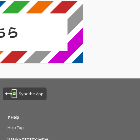
るタケウチカズ
ーであるタケウチカズ
、言葉と音楽の
タケが、言葉と音楽の
可能性を広げる
融合の可能性を広げる
レーション・シ
コラボレーション・シ
「アグロー案内
リーズ「アグロー案内
10」今回書き下ろ
VOL.10」今回書き下ろ
「九番目の王子
された「九番目の王子
姫君／how he
と怪力の姫君／how he
 a pearl dive
became a pearl dive
、小林大吾の真骨
r」は、小林大吾の真骨
るちょっと不思
頂であるちょっと不思
語が、小君良い
議な物語が、小君良い
クに乗せられ
トラックに乗せられ
編小説を一気に
て、短編小説を一気に
うな5分弱の時
読むような5分弱の時
れる。「水茎と
間が流れる。「水茎と
Sync the App
ack&white」
徒花／black&white」
大吾ファンの間
は小林大吾ファンの間
前から人気の一
では以前から人気の一
ケウチカズタケ
遍をタケウチカズタケ
Help
emakeで仕上
によるremakeで仕上
る。アグロー案
げている。アグロー案
Help Top
ーズで活躍
内シリーズで活躍
の“名探偵山本和
（？）の“名探偵山本和
Make OTOTOY better