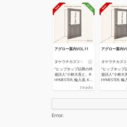
アグロー案内VOL.11
アグロー案内VOL
タケウチカズタケ
タケウチカズタ
“ヒップホップ以降の吟
“ヒップホップ
遊詩人”小林大吾と、R
遊詩人”小林大
HYMESTER, 輪入道, KE
HYMESTER, 輪
N THE 390等のHIPHOP
N THE 390等の
3 tracks
アーティストのサポー
アーティストの
トやA Hundred Birds
トやA Hundred 
のメンバーとしてHOU
のメンバーとし
SE/dance musicシーン
SE/dance mu
で活躍するキーボーデ
で活躍するキー
Error.
ィスト・サウンドプロ
ィスト・サウン
デューサーであるタケ
デューサーであ