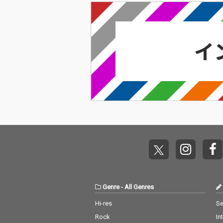
ウチカズタケが、言葉
ウチカズタケが
と音楽の融合の可能性
と音楽の融合の
を広げるコラボレーシ
を広げるコラボ
ョン・シリーズ「アグ
ョン・シリーズ
ロー案内VOL.11」今回
ロー案内VOL.
書き下ろされた「惑星
書き下ろされた
／searching for Iren
／searching for
e」は、プラネタリウ
e」は、プラネ
ムで宇宙飛行を想像で
ムで宇宙飛行を
楽しむ緩やかな時間を
楽しむ緩やかな
リーディングとトラッ
リーディングと
クで表現した、しなや
クで表現した、
かな逸品。 小林大吾フ
かな逸品。 小
ァンの間で人気の「手
ァンの間で人気
漕ぎボート 2026／hel
漕ぎボート 202
msman says carefull
msman says ca
y」をリメイクした本
y」をリメイク
作では、タケウチカズ
作では、タケウ
タケが「SUIKA」のメ
タケが「SUIK
ンバーとして、かつて
ンバーとして、
Genre
-
All Genres
活動を共にした女性詩
活動を共にした
人totoを客演に迎え
人totoを客演
Hi-res
Se
て、オリジナルとは一
て、オリジナル
Rock
In
味違う作品に仕上げて
味違う作品に仕