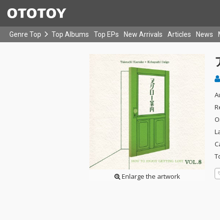
Genre Top
Top Albums
Top EPs
New Arrivals
Articles
News
A
R
O
L
C
T
Enlarge the artwork