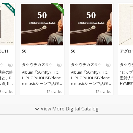
.11
50
50
アグロー
ケ
タケウチカズタケ
タケウチカズタケ
タケウ
以降の吟
Album「50(fifty)」は、
Album「50(fifty)」は、
“ヒッ
吾と、R
HIPHOP/HOUSE/danc
HIPHOP/HOUSE/danc
遊詩人
入道, KE
e musicシーンで活躍
e musicシーンで活躍
HYMES
HIPHOP
するキーボーディス
するキーボーディス
N, 輪入道
3 tracks
12 tracks
12 tracks
サポー
ト・サウンドプロデュ
ト・サウンドプロデュ
等のHI
Birds
ーサーであるタケウチ
ーサーであるタケウチ
ストのサ
てHOU
カズタケの「blueprin
カズタケの「blueprin
ndred
View More Digital Catalog
sicシーン
t」(2021年作)以来の11
t」(2021年作)以来の11
としてH
ボーデ
作目のフルアルバム
作目のフルアルバム
musi
ドプロ
で、 これまでのインス
で、 これまでのインス
るキー
るタケ
トメインの作品と違
トメインの作品と違
サウン