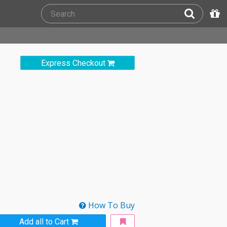
Express Checkout
How To Buy
Add all to Cart