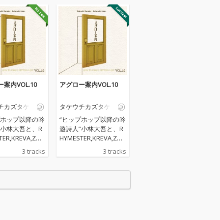
案内VOL.10
アグロー案内VOL.10
チカズタケ
タケウチカズタケ
プホップ以降の吟
“ヒップホップ以降の吟
”小林大吾と、R
遊詩人”小林大吾と、R
TER,KREVA,ZOR
HYMESTER,KREVA,ZOR
, KEN THE 390
N, 輪入道, KEN THE 390
3 tracks
3 tracks
PHOPアーティ
等のHIPHOPアーティ
ポートやA Hu
ストのサポートやA Hu
 Birdsのメンバー
ndred Birdsのメンバー
OUSE/dance
としてHOUSE/dance
cシーンで活躍す
musicシーンで活躍す
ボーディスト・
るキーボーディスト・
ドプロデューサ
サウンドプロデューサ