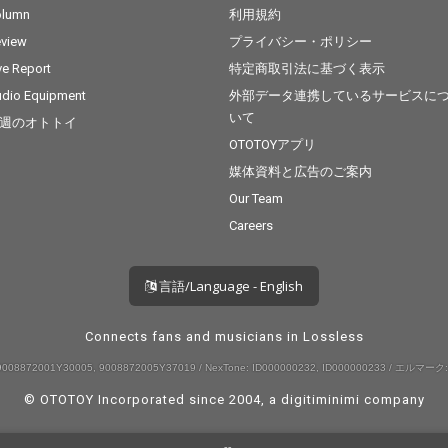
案内シ
の作品に共感、共鳴し
の作品に共感、共鳴し
男”の
olumn
利用規約
み
てくれた人達と 約4年
てくれた人達と 約4年
「名探
view
プライバシー・ポリシー
偵山本和
の時間の中で作り上げ
の時間の中で作り上げ
eone’s
追い詰め
た。 Bird、多和田え
た。 Bird、多和田え
という
ve Report
特定商取引法に基づく表示
「容疑
み、Sweep、shyoudo
み、Sweep、shyoudo
い2人
dio Equipment
外部データ連携しているサービスに
! her
g from 韻シスト、岩崎
g from 韻シスト、岩崎
無二の
いて
週のオトトイ
in」も含め
慧（セカイイチ）とい
慧（セカイイチ）とい
「アグ
収録。
ったヴォーカリストか
ったヴォーカリストか
る。
OTOTOYアプリ
、2人
ら、HI-KING TAKASE、
ら、HI-KING TAKASE、
媒体資料と広告のご案内
と音楽
JAB（高槻POSSE）、a
JAB（高槻POSSE）、a
Our Team
そ「ア
tius（高槻POSSE）と
tius（高槻POSSE）と
ある。
いったラッパーまで、
いったラッパーまで、
Careers
多彩なゲストを迎え、
多彩なゲストを迎え、
タケウチカズタケが、
タケウチカズタケが、
次の10年で目指す場所
次の10年で目指す場所
言語/Language - English
へと繋がる重要な作
へと繋がる重要な作
品、 これが生誕50周年
品、 これが生誕50周年
の2025年にリリースと
の2025年にリリースと
Connects fans and musicians in Lossless
なった、Album「50(fif
なった、Album「50(fif
008872001Y30005, 9008872005Y37019 / NexTone: ID000000232, ID000000233 / エルマーク:
ty)」で ある。
ty)」で ある。
© OTOTOY Incorporated since 2004, a
digitiminimi
company
--