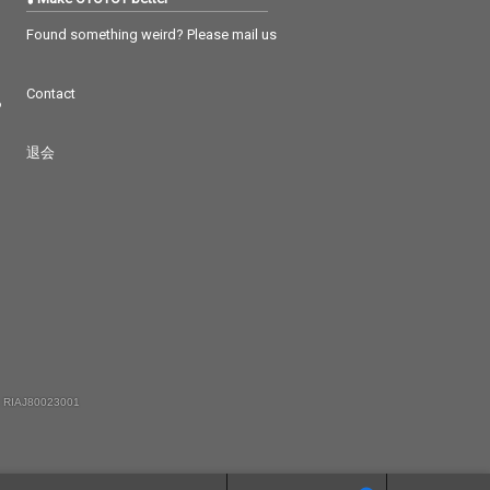
迷推理が描かれた
男”の迷推理が描かれた
偵の休憩／som
「名探偵の休憩／som
Found something weird? Please mail us
 love theme」
eone’s love theme」
、他では聴けな
という、他では聴けな
Contact
が生み出す唯一
い2人が生み出す唯一
つ
世界、それが
無二の世界、それが
ロー案内」であ
「アグロー案内」であ
退会
る。
 RIAJ80023001