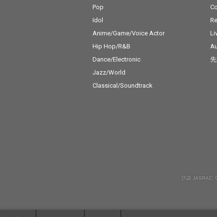
いる。アグロー案内シ
いる。アグロー
Pop
C
リーズでお馴染み
リーズでお馴染
Idol
Re
（？）の“名探偵山本和
（？）の“名探
男”が真犯人を追い詰め
男”が真犯人を
Anime/Game/Voice Actor
Li
る様子を描いた「容疑
る様子を描いた
Hip Hop/R&B
Au
者を探せ！／oops! her
者を探せ！／oops
Dance/Electronic
先
e we go again」も含め
e we go aga
た軽妙な3作を収録。
た軽妙な3作を
Jazz/World
小林とタケウチ、2人
小林とタケウチ
Classical/Soundtrack
が生み出す言葉と音楽
が生み出す言葉
の世界、これこそ「ア
の世界、これこ
グロー案内」である。
グロー案内」で
許諾 JASRAC: 9