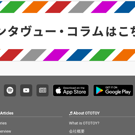
、言葉
い、今作は「歌に拘っ
い、今作は「歌に拘っ
ーであ
可能性
た作品」が中心で、作
た作品」が中心で、作
タケが
レーシ
曲編曲演奏トラックプ
曲編曲演奏トラックプ
融合の
「アグ
ロデュースだけでな
ロデュースだけでな
コラボ
11」今回
く、いわゆるメロディ
く、いわゆるメロディ
リーズ
「惑星
ラインや歌唱までを担
ラインや歌唱までを担
VOL.
 Iren
当、作詞に至っても全
当、作詞に至っても全
された
タリウ
12曲中4作を自ら拘
12曲中4作を自ら拘
と怪力の
想像で
り、手掛けている。 メ
り、手掛けている。 メ
became
時間を
ロディとコード感、歌
ロディとコード感、歌
r」は
トラッ
も含めて「タケウチカ
も含めて「タケウチカ
頂であ
しなや
ズタケらしさ」を表現
ズタケらしさ」を表現
議な物
林大吾フ
した作品を残していき
した作品を残していき
トラッ
の「手
たい、という決意表明
たい、という決意表明
て、短
6／hel
的な作品である。 楽曲
的な作品である。 楽曲
読むよ
refull
制作は主に2021年、コ
制作は主に2021年、コ
間が流
した本
ロナ禍において曲を書
ロナ禍において曲を書
徒花／bl
チカズ
き溜めて、 タケウチカ
き溜めて、 タケウチカ
は小林
A」のメ
ズタケが音楽人生で出
ズタケが音楽人生で出
では以
かつて
会ったミュージシャ
会ったミュージシャ
遍をタ
Articles
About OTOTOY
女性詩
ン、 シンガー、ラッパ
ン、 シンガー、ラッパ
によるr
に迎え
ーに、まるでラブレタ
ーに、まるでラブレタ
げてい
ries
What is OTOTOY?
とは一
ーを送るかのように、
ーを送るかのように、
内シリ
terview
会社概要
上げて
それらの曲を送り、そ
それらの曲を送り、そ
（？）