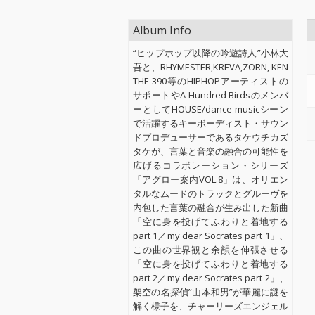
Album Info
“ヒップホップ以降の吟遊詩人”小林大
吾と、RHYMESTER,KREVA,ZORN, KEN
THE 390等のHIPHOPアーティストの
サポートやA Hundred Birdsのメンバ
ーとしてHOUSE/dance musicシーン
で活躍するキーボーディスト・サウン
ドプロデューサーであるタケウチカズ
タケが、言葉と音楽の融合の可能性を
広げるコラボレーション・シリーズ
「アグロー案内VOL.8」は、オリエン
タルなムードのトラックとグルーヴを
内包した言葉の融合が生み出した新曲
「空に身を投げてふわりと着地する
part 1／my dear Socrates part 1」、
この曲の世界観と余韻を伸張させる
「空に身を投げてふわりと着地する
part 2／my dear Socrates part 2」、
架空の名探偵”山本和男”が華麗に謎を
解く様子を、チャーリーズエンジェル