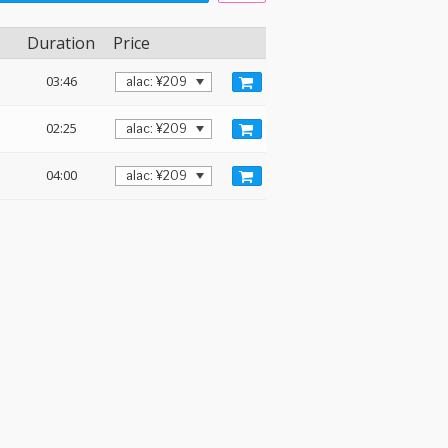
Duration
Price
03:46
02:25
04:00