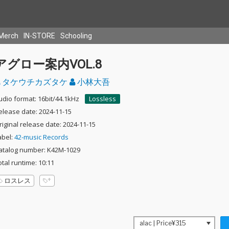
Merch
IN-STORE
Schooling
アグロー案内VOL.8
タケウチカズタケ
小林大吾
udio format: 16bit/44.1kHz
Lossless
elease date: 2024-11-15
riginal release date: 2024-11-15
abel:
42-music Records
atalog number: K42M-1029
otal runtime: 10:11
ロスレス