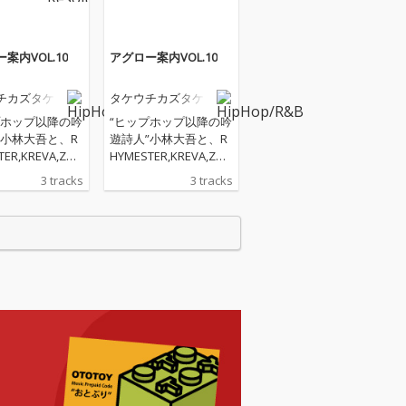
案内VOL.10
アグロー案内VOL.10
チカズタケ
タケウチカズタケ
プホップ以降の吟
“ヒップホップ以降の吟
”小林大吾と、R
遊詩人”小林大吾と、R
TER,KREVA,ZOR
HYMESTER,KREVA,ZOR
, KEN THE 390
N, 輪入道, KEN THE 390
3 tracks
3 tracks
PHOPアーティ
等のHIPHOPアーティ
ポートやA Hu
ストのサポートやA Hu
 Birdsのメンバー
ndred Birdsのメンバー
OUSE/dance
としてHOUSE/dance
cシーンで活躍す
musicシーンで活躍す
ボーディスト・
るキーボーディスト・
ドプロデューサ
サウンドプロデューサ
るタケウチカズ
ーであるタケウチカズ
、言葉と音楽の
タケが、言葉と音楽の
可能性を広げる
融合の可能性を広げる
レーション・シ
コラボレーション・シ
「アグロー案内
リーズ「アグロー案内
10」今回書き下ろ
VOL.10」今回書き下ろ