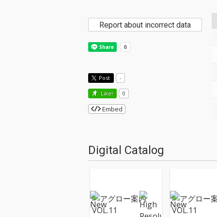
Report about incorrect data
Post
-
Like!
0
Embed
Digital Catalog