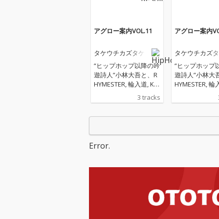
アグロー案内VOL.11
アグロー案内VOL
タケウチカズタケ
タケウチカズタ
“ヒップホップ以降の吟
“ヒップホップ
遊詩人”小林大吾と、R
遊詩人”小林大
HYMESTER, 輪入道, KE
HYMESTER, 輪
N THE 390等のHIPHOP
N THE 390等の
3 tracks
アーティストのサポー
アーティストの
トやA Hundred Birds
トやA Hundred 
のメンバーとしてHOU
のメンバーとし
SE/dance musicシーン
SE/dance mu
で活躍するキーボーデ
で活躍するキー
Error.
ィスト・サウンドプロ
ィスト・サウン
デューサーであるタケ
デューサーであ
ウチカズタケが、言葉
ウチカズタケが
と音楽の融合の可能性
と音楽の融合の
を広げるコラボレーシ
を広げるコラボ
ョン・シリーズ「アグ
ョン・シリーズ
ロー案内VOL.11」今回
ロー案内VOL.
書き下ろされた「惑星
書き下ろされた