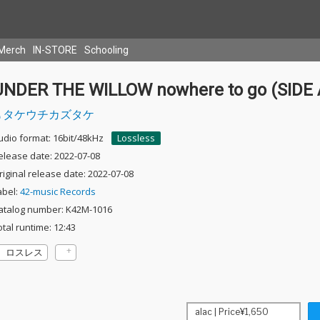
Merch
IN-STORE
Schooling
UNDER THE WILLOW nowhere to go (SIDE 
タケウチカズタケ
udio format: 16bit/48kHz
Lossless
elease date: 2022-07-08
riginal release date: 2022-07-08
abel:
42-music Records
atalog number: K42M-1016
otal runtime: 12:43
ロスレス