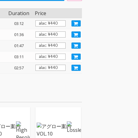
Duration
Price
03:12
01:36
01:47
03:11
02:57