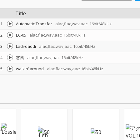
Title
1
Automatic Transfer
alac,flac,wav,aac: 16bit/48kHz
2
EC-05
alac,flac,wav,aac: 16bit/48kHz
3
Ladi-daddi
alac,flac,wav,aac: 16bit/48kHz
4
窓風
alac,flac,wav,aac: 16bit/48kHz
5
walkin’ around
alac,flac,wav,aac: 16bit/48kHz