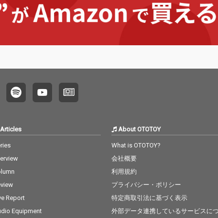
 Iren
当、作詞に至っても全
当、作詞に至っても全
された
タリウ
12曲中4作を自ら拘
12曲中4作を自ら拘
と怪力の
想像で
り、手掛けている。 メ
り、手掛けている。 メ
became
時間を
ロディとコード感、歌
ロディとコード感、歌
r」は
トラッ
も含めて「タケウチカ
も含めて「タケウチカ
頂であ
しなや
ズタケらしさ」を表現
ズタケらしさ」を表現
議な物
林大吾フ
した作品を残していき
した作品を残していき
トラッ
の「手
たい、という決意表明
たい、という決意表明
て、短
6／hel
的な作品である。 楽曲
的な作品である。 楽曲
読むよ
refull
制作は主に2021年、コ
制作は主に2021年、コ
間が流
した本
ロナ禍において曲を書
ロナ禍において曲を書
徒花／bl
チカズ
き溜めて、 タケウチカ
き溜めて、 タケウチカ
は小林
A」のメ
ズタケが音楽人生で出
ズタケが音楽人生で出
では以
かつて
会ったミュージシャ
会ったミュージシャ
遍をタ
Articles
About OTOTOY
女性詩
ン、 シンガー、ラッパ
ン、 シンガー、ラッパ
によるr
に迎え
ーに、まるでラブレタ
ーに、まるでラブレタ
げてい
ries
What is OTOTOY?
とは一
ーを送るかのように、
ーを送るかのように、
内シリ
terview
会社概要
上げて
それらの曲を送り、そ
それらの曲を送り、そ
（？）
案内シ
の作品に共感、共鳴し
の作品に共感、共鳴し
男”の
olumn
利用規約
み
てくれた人達と 約4年
てくれた人達と 約4年
「名探
view
プライバシー・ポリシー
偵山本和
の時間の中で作り上げ
の時間の中で作り上げ
eone’s
追い詰め
た。 Bird、多和田え
た。 Bird、多和田え
という
ve Report
特定商取引法に基づく表示
「容疑
み、Sweep、shyoudo
み、Sweep、shyoudo
い2人
dio Equipment
外部データ連携しているサービスに
! her
g from 韻シスト、岩崎
g from 韻シスト、岩崎
無二の