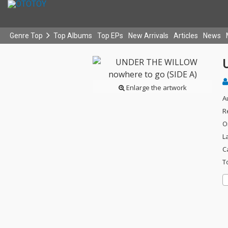
Genre Top
Top Albums
Top EPs
New Arrivals
Articles
News
Enlarge the artwork
A
R
O
L
C
T