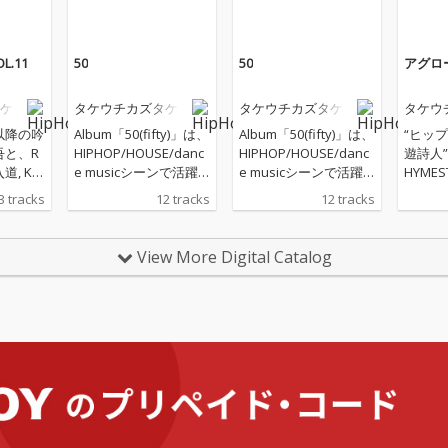
.11
50
50
アグロー
ケ
タケウチカズタケ
タケウチカズタケ
タケウ
以降の吟
Album「50(fifty)」は、
Album「50(fifty)」は、
“ヒッ
吾と、R
HIPHOP/HOUSE/danc
HIPHOP/HOUSE/danc
遊詩人
入道, KE
e musicシーンで活躍
e musicシーンで活躍
HYMES
HIPHOP
するキーボーディス
するキーボーディス
N, 輪入道
3 tracks
12 tracks
12 tracks
サポー
ト・サウンドプロデュ
ト・サウンドプロデュ
等のHI
Birds
ーサーであるタケウチ
ーサーであるタケウチ
ストのサ
てHOU
カズタケの「blueprin
カズタケの「blueprin
ndred
View More Digital Catalog
sicシーン
t」(2021年作)以来の11
t」(2021年作)以来の11
としてH
ボーデ
作目のフルアルバム
作目のフルアルバム
musi
ドプロ
で、 これまでのインス
で、 これまでのインス
るキー
るタケ
トメインの作品と違
トメインの作品と違
サウン
、言葉
い、今作は「歌に拘っ
い、今作は「歌に拘っ
ーであ
可能性
た作品」が中心で、作
た作品」が中心で、作
タケが
レーシ
曲編曲演奏トラックプ
曲編曲演奏トラックプ
融合の
「アグ
ロデュースだけでな
ロデュースだけでな
コラボ
11」今回
く、いわゆるメロディ
く、いわゆるメロディ
リーズ
「惑星
ラインや歌唱までを担
ラインや歌唱までを担
VOL.