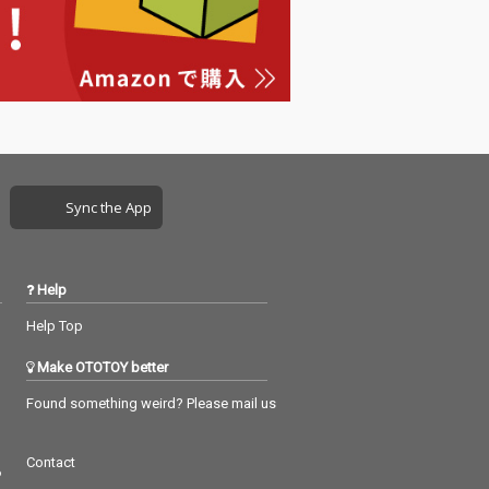
「九番目の王子
された「九番目の王子
姫君／how he
と怪力の姫君／how he
 a pearl dive
became a pearl dive
、小林大吾の真骨
r」は、小林大吾の真骨
るちょっと不思
頂であるちょっと不思
語が、小君良い
議な物語が、小君良い
クに乗せられ
トラックに乗せられ
編小説を一気に
て、短編小説を一気に
うな5分弱の時
読むような5分弱の時
れる。「水茎と
間が流れる。「水茎と
Sync the App
ack&white」
徒花／black&white」
大吾ファンの間
は小林大吾ファンの間
前から人気の一
では以前から人気の一
ケウチカズタケ
遍をタケウチカズタケ
Help
emakeで仕上
によるremakeで仕上
る。アグロー案
げている。アグロー案
Help Top
ーズで活躍
内シリーズで活躍
の“名探偵山本和
（？）の“名探偵山本和
Make OTOTOY better
迷推理が描かれた
男”の迷推理が描かれた
偵の休憩／som
「名探偵の休憩／som
Found something weird? Please mail us
 love theme」
eone’s love theme」
、他では聴けな
という、他では聴けな
Contact
が生み出す唯一
い2人が生み出す唯一
つ
世界、それが
無二の世界、それが