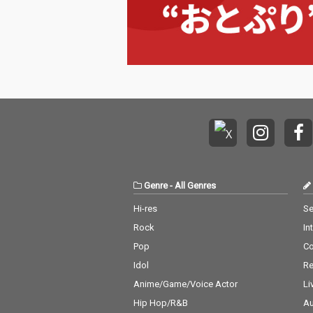
／searching for Iren
／searching for
e」は、プラネタリウ
e」は、プラネ
ムで宇宙飛行を想像で
ムで宇宙飛行を
楽しむ緩やかな時間を
楽しむ緩やかな
リーディングとトラッ
リーディングと
クで表現した、しなや
クで表現した、
かな逸品。 小林大吾フ
かな逸品。 小
ァンの間で人気の「手
ァンの間で人気
漕ぎボート 2026／hel
漕ぎボート 202
msman says carefull
msman says ca
y」をリメイクした本
y」をリメイク
作では、タケウチカズ
作では、タケウ
タケが「SUIKA」のメ
タケが「SUIK
ンバーとして、かつて
ンバーとして、
Genre
-
All Genres
活動を共にした女性詩
活動を共にした
人totoを客演に迎え
人totoを客演
Hi-res
Se
て、オリジナルとは一
て、オリジナル
Rock
In
味違う作品に仕上げて
味違う作品に仕
いる。アグロー案内シ
いる。アグロー
Pop
C
リーズでお馴染み
リーズでお馴染
Idol
Re
（？）の“名探偵山本和
（？）の“名探
男”が真犯人を追い詰め
男”が真犯人を
Anime/Game/Voice Actor
Li
る様子を描いた「容疑
る様子を描いた
Hip Hop/R&B
Au
者を探せ！／oops! her
者を探せ！／oops