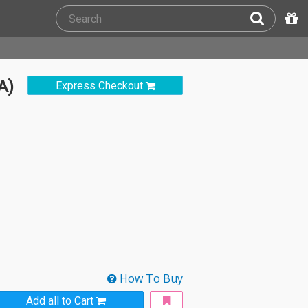
A)
Express Checkout
How To Buy
Add all to Cart