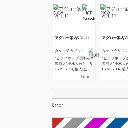
アグロー案内VOL.11
アグロー案内VOL
タケウチカズタケ
タケウチカズタ
“ヒップホップ以降の吟
“ヒップホップ
遊詩人”小林大吾と、R
遊詩人”小林大
HYMESTER, 輪入道, KE
HYMESTER, 輪
N THE 390等のHIPHOP
N THE 390等の
3 tracks
アーティストのサポー
アーティストの
トやA Hundred Birds
トやA Hundred 
のメンバーとしてHOU
のメンバーとし
SE/dance musicシーン
SE/dance mu
で活躍するキーボーデ
で活躍するキー
Error.
ィスト・サウンドプロ
ィスト・サウン
デューサーであるタケ
デューサーであ
ウチカズタケが、言葉
ウチカズタケが
と音楽の融合の可能性
と音楽の融合の