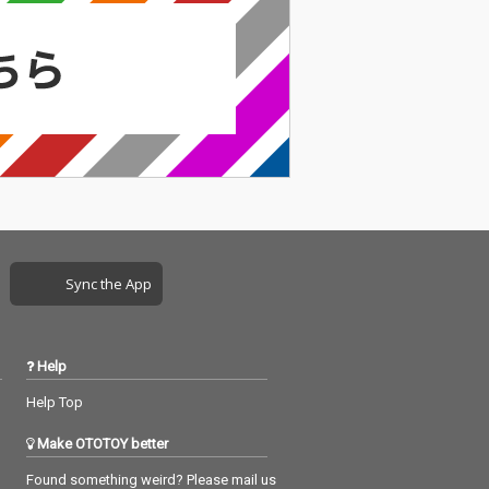
可能性を広げる
融合の可能性を広げる
レーション・シ
コラボレーション・シ
「アグロー案内
リーズ「アグロー案内
10」今回書き下ろ
VOL.10」今回書き下ろ
「九番目の王子
された「九番目の王子
姫君／how he
と怪力の姫君／how he
 a pearl dive
became a pearl dive
、小林大吾の真骨
r」は、小林大吾の真骨
るちょっと不思
頂であるちょっと不思
語が、小君良い
議な物語が、小君良い
クに乗せられ
トラックに乗せられ
編小説を一気に
て、短編小説を一気に
うな5分弱の時
読むような5分弱の時
れる。「水茎と
間が流れる。「水茎と
Sync the App
ack&white」
徒花／black&white」
大吾ファンの間
は小林大吾ファンの間
前から人気の一
では以前から人気の一
ケウチカズタケ
遍をタケウチカズタケ
Help
emakeで仕上
によるremakeで仕上
る。アグロー案
げている。アグロー案
Help Top
ーズで活躍
内シリーズで活躍
の“名探偵山本和
（？）の“名探偵山本和
Make OTOTOY better
迷推理が描かれた
男”の迷推理が描かれた
偵の休憩／som
「名探偵の休憩／som
Found something weird? Please mail us