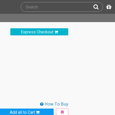
Express Checkout
How To Buy
Add all to Cart