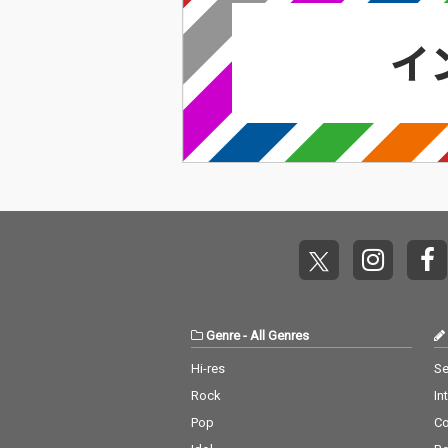
を広げるコラボレーシ
を広げるコラボ
ョン・シリーズ「アグ
ョン・シリーズ
ロー案内VOL.11」今回
ロー案内VOL.
書き下ろされた「惑星
書き下ろされた
／searching for Iren
／searching for
e」は、プラネタリウ
e」は、プラネ
ムで宇宙飛行を想像で
ムで宇宙飛行を
楽しむ緩やかな時間を
楽しむ緩やかな
リーディングとトラッ
リーディングと
クで表現した、しなや
クで表現した、
かな逸品。 小林大吾フ
かな逸品。 小
ァンの間で人気の「手
ァンの間で人気
漕ぎボート 2026／hel
漕ぎボート 202
msman says carefull
msman says ca
y」をリメイクした本
y」をリメイク
作では、タケウチカズ
作では、タケウ
タケが「SUIKA」のメ
タケが「SUIK
ンバーとして、かつて
ンバーとして、
Genre
-
All Genres
活動を共にした女性詩
活動を共にした
人totoを客演に迎え
人totoを客演
Hi-res
Se
て、オリジナルとは一
て、オリジナル
Rock
In
味違う作品に仕上げて
味違う作品に仕
いる。アグロー案内シ
いる。アグロー
Pop
C
リーズでお馴染み
リーズでお馴染