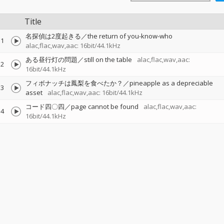
Title
名探偵は2度起きる／the return of you-know-who
1
alac,flac,wav,aac: 16bit/44.1kHz
ある昼行灯の問題／still on the table
alac,flac,wav,aac:
2
16bit/44.1kHz
フィボナッチは鳳梨を食べたか？／pineapple as a depreciable
3
asset
alac,flac,wav,aac: 16bit/44.1kHz
コード四〇四／page cannot be found
alac,flac,wav,aac:
4
16bit/44.1kHz