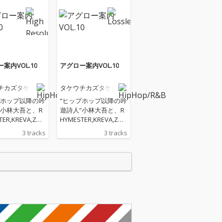
案内VOL.10
アグロー案内VOL.10
チカズタケ
タケウチカズタケ
プホップ以降の吟
“ヒップホップ以降の吟
”小林大吾と、R
遊詩人”小林大吾と、R
TER,KREVA,ZOR
HYMESTER,KREVA,ZOR
, KEN THE 390
N, 輪入道, KEN THE 390
3 tracks
3 tracks
PHOPアーティ
等のHIPHOPアーティ
ポートやA Hu
ストのサポートやA Hu
 Birdsのメンバー
ndred Birdsのメンバー
OUSE/dance
としてHOUSE/dance
cシーンで活躍す
musicシーンで活躍す
ボーディスト・
るキーボーディスト・
ドプロデューサ
サウンドプロデューサ
るタケウチカズ
ーであるタケウチカズ
、言葉と音楽の
タケが、言葉と音楽の