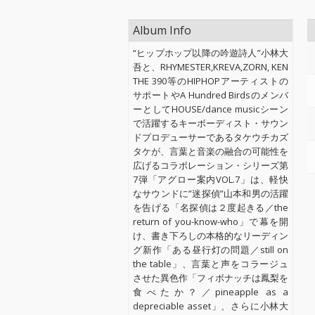
Album Info
“ヒップホップ以降の吟遊詩人”小林大
吾と、RHYMESTER,KREVA,ZORN, KEN
THE 390等のHIPHOPアーティストの
サポートやA Hundred Birdsのメンバ
ーとしてHOUSE/dance musicシーン
で活躍するキーボーディスト・サウン
ドプロデューサーであるタケウチカズ
タケが、言葉と音楽の融合の可能性を
広げるコラボレーション・シリーズ第
7弾「アグロー案内VOL.7」は、軽快
なサウンドに”迷探偵”山本和男の活躍
を告げる「名探偵は２度起きる／the
return of you-know-who」で幕を開
け、書き下ろしの本格的なリーディン
グ新作「ある昼行灯の問題／still on
the table」、言葉と声をコラージュ
させた異色作「フィボナッチは鳳梨を
食べたか？／pineapple as a
depreciable asset」、さらに小林大