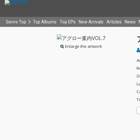
Genre Top
Top Albums
Top EPs
New Arrivals
Articles
News
Enlarge the artwork
A
R
O
L
C
T