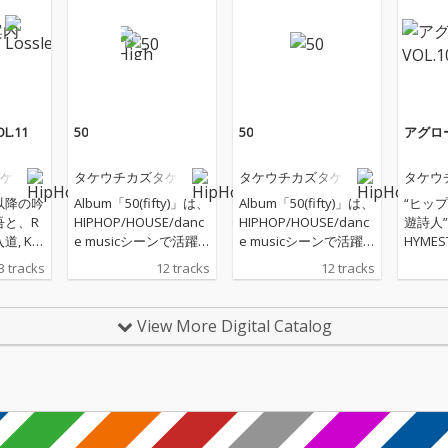
.11
50
50
アグロー
ケ
タケウチカズタケ
タケウチカズタケ
タケウ
以降の吟
Album「50(fifty)」は、
Album「50(fifty)」は、
“ヒッ
吾と、R
HIPHOP/HOUSE/danc
HIPHOP/HOUSE/danc
遊詩人
入道, KE
e musicシーンで活躍
e musicシーンで活躍
HYMES
HIPHOP
するキーボーディス
するキーボーディス
N, 輪入道
3 tracks
12 tracks
12 tracks
サポー
ト・サウンドプロデュ
ト・サウンドプロデュ
等のHI
Birds
ーサーであるタケウチ
ーサーであるタケウチ
ストのサ
てHOU
カズタケの「blueprin
カズタケの「blueprin
ndred
View More Digital Catalog
sicシーン
t」(2021年作)以来の11
t」(2021年作)以来の11
としてH
ボーデ
作目のフルアルバム
作目のフルアルバム
musi
ドプロ
で、 これまでのインス
で、 これまでのインス
るキー
るタケ
トメインの作品と違
トメインの作品と違
サウン
、言葉
い、今作は「歌に拘っ
い、今作は「歌に拘っ
ーであ
可能性
た作品」が中心で、作
た作品」が中心で、作
タケが