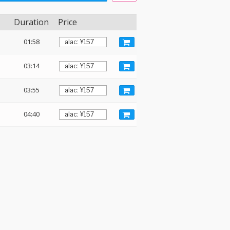
Duration
Price
01:58
03:14
03:55
04:40