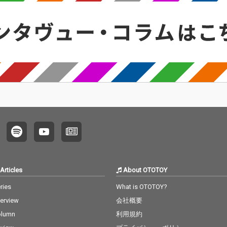
レーシ
曲編曲演奏トラックプ
曲編曲演奏トラックプ
融合の
「アグ
ロデュースだけでな
ロデュースだけでな
コラボ
11」今回
く、いわゆるメロディ
く、いわゆるメロディ
リーズ
「惑星
ラインや歌唱までを担
ラインや歌唱までを担
VOL.
 Iren
当、作詞に至っても全
当、作詞に至っても全
された
タリウ
12曲中4作を自ら拘
12曲中4作を自ら拘
と怪力の
想像で
り、手掛けている。 メ
り、手掛けている。 メ
became
時間を
ロディとコード感、歌
ロディとコード感、歌
r」は
トラッ
も含めて「タケウチカ
も含めて「タケウチカ
頂であ
しなや
ズタケらしさ」を表現
ズタケらしさ」を表現
議な物
林大吾フ
した作品を残していき
した作品を残していき
トラッ
の「手
たい、という決意表明
たい、という決意表明
て、短
6／hel
的な作品である。 楽曲
的な作品である。 楽曲
読むよ
refull
制作は主に2021年、コ
制作は主に2021年、コ
間が流
した本
ロナ禍において曲を書
ロナ禍において曲を書
徒花／bl
チカズ
き溜めて、 タケウチカ
き溜めて、 タケウチカ
は小林
A」のメ
ズタケが音楽人生で出
ズタケが音楽人生で出
では以
かつて
会ったミュージシャ
会ったミュージシャ
遍をタ
Articles
About OTOTOY
女性詩
ン、 シンガー、ラッパ
ン、 シンガー、ラッパ
によるr
に迎え
ーに、まるでラブレタ
ーに、まるでラブレタ
げてい
ries
What is OTOTOY?
とは一
ーを送るかのように、
ーを送るかのように、
内シリ
terview
会社概要
上げて
それらの曲を送り、そ
それらの曲を送り、そ
（？）
案内シ
の作品に共感、共鳴し
の作品に共感、共鳴し
男”の
olumn
利用規約
み
てくれた人達と 約4年
てくれた人達と 約4年
「名探