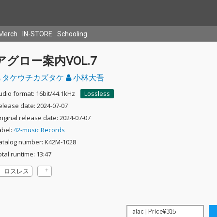
Merch
IN-STORE
Schooling
アグロー案内VOL.7
タケウチカズタケ
小林大吾
udio format: 16bit/44.1kHz
Lossless
elease date: 2024-07-07
riginal release date: 2024-07-07
abel:
42-music Records
atalog number: K42M-1028
otal runtime: 13:47
ロスレス