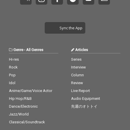
る様子を描いた「容疑
る様子を描いた「容疑
ズタケらしさ」を表現
ズタケらしさ」を表現
者を探せ！／oops! her
者を探せ！／oops! her
した作品を残していき
した作品を残していき
e we go again」も含め
e we go again」も含め
たい、という決意表明
たい、という決意表明
た軽妙な3作を収録。
た軽妙な3作を収録。
的な作品である。 楽曲
的な作品である。 楽曲
小林とタケウチ、2人
小林とタケウチ、2人
制作は主に2021年、コ
制作は主に2021年、コ
Sync the App
が生み出す言葉と音楽
が生み出す言葉と音楽
ロナ禍において曲を書
ロナ禍において曲を書
の世界、これこそ「ア
の世界、これこそ「ア
き溜めて、 タケウチカ
き溜めて、 タケウチカ
グロー案内」である。
グロー案内」である。
ズタケが音楽人生で出
ズタケが音楽人生で出
会ったミュージシャ
会ったミュージシャ
Genre
-
All Genres
Articles
ン、 シンガー、ラッパ
ン、 シンガー、ラッパ
ーに、まるでラブレタ
ーに、まるでラブレタ
Hi-res
Series
ーを送るかのように、
ーを送るかのように、
Rock
Interview
それらの曲を送り、そ
それらの曲を送り、そ
の作品に共感、共鳴し
の作品に共感、共鳴し
Pop
Column
てくれた人達と 約4年
てくれた人達と 約4年
Idol
Review
の時間の中で作り上げ
の時間の中で作り上げ
Anime/Game/Voice Actor
Live Report
た。 Bird、多和田え
た。 Bird、多和田え
み、Sweep、shyoudo
み、Sweep、shyoudo
Hip Hop/R&B
Audio Equipment
g from 韻シスト、岩崎
g from 韻シスト、岩崎
Dance/Electronic
先週のオトトイ
慧（セカイイチ）とい
慧（セカイイチ）とい
ったヴォーカリストか
ったヴォーカリストか
Jazz/World
ら、HI-KING TAKASE、
ら、HI-KING TAKASE、
Classical/Soundtrack
JAB（高槻POSSE）、a
JAB（高槻POSSE）、a