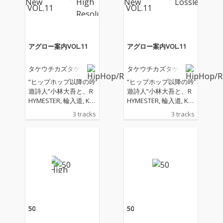
アグロー案内VOL.11
アグロー案内VOL.11
タケウチカズタケ
タケウチカズタケ
“ヒップホップ以降の吟
“ヒップホップ以降の吟
遊詩人”小林大吾と、R
遊詩人”小林大吾と、R
HYMESTER, 輪入道, KE
HYMESTER, 輪入道, KE
N THE 390等のHIPHOP
N THE 390等のHIPHOP
3 tracks
3 tracks
アーティストのサポー
アーティストのサポー
トやA Hundred Birds
トやA Hundred Birds
のメンバーとしてHOU
のメンバーとしてHOU
SE/dance musicシーン
SE/dance musicシーン
で活躍するキーボーデ
で活躍するキーボーデ
ィスト・サウンドプロ
ィスト・サウンドプロ
デューサーであるタケ
デューサーであるタケ
ウチカズタケが、言葉
ウチカズタケが、言葉
と音楽の融合の可能性
と音楽の融合の可能性
を広げるコラボレーシ
を広げるコラボレーシ
50
50
ョン・シリーズ「アグ
ョン・シリーズ「アグ