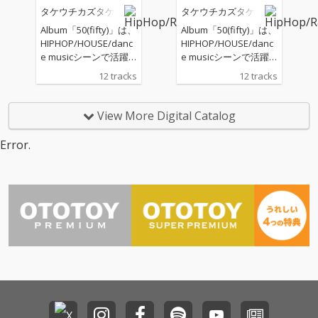
ロー案内VOL.11」今回
ロー案内VOL.11」今回
タケウチカズタケ
タケウチカズタケ
書き下ろされた「惑星
書き下ろされた「惑星
／searching for Iren
／searching for Iren
Album「50(fifty)」は、
Album「50(fifty)」は、
e」は、プラネタリウ
e」は、プラネタリウ
HIPHOP/HOUSE/danc
HIPHOP/HOUSE/danc
ムで宇宙飛行を想像で
ムで宇宙飛行を想像で
e musicシーンで活躍
e musicシーンで活躍
楽しむ緩やかな時間を
楽しむ緩やかな時間を
するキーボーディス
するキーボーディス
12 tracks
12 tracks
リーディングとトラッ
リーディングとトラッ
ト・サウンドプロデュ
ト・サウンドプロデュ
クで表現した、しなや
クで表現した、しなや
ーサーであるタケウチ
ーサーであるタケウチ
かな逸品。 小林大吾フ
かな逸品。 小林大吾フ
カズタケの「blueprin
カズタケの「blueprin
View More Digital Catalog
ァンの間で人気の「手
ァンの間で人気の「手
t」(2021年作)以来の11
t」(2021年作)以来の11
漕ぎボート 2026／hel
漕ぎボート 2026／hel
作目のフルアルバム
作目のフルアルバム
Error.
msman says carefull
msman says carefull
で、 これまでのインス
で、 これまでのインス
y」をリメイクした本
y」をリメイクした本
トメインの作品と違
トメインの作品と違
作では、タケウチカズ
作では、タケウチカズ
い、今作は「歌に拘っ
い、今作は「歌に拘っ
タケが「SUIKA」のメ
タケが「SUIKA」のメ
た作品」が中心で、作
た作品」が中心で、作
ンバーとして、かつて
ンバーとして、かつて
曲編曲演奏トラックプ
曲編曲演奏トラックプ
活動を共にした女性詩
活動を共にした女性詩
ロデュースだけでな
ロデュースだけでな
人totoを客演に迎え
人totoを客演に迎え
く、いわゆるメロディ
く、いわゆるメロディ
て、オリジナルとは一
て、オリジナルとは一
ラインや歌唱までを担
ラインや歌唱までを担
味違う作品に仕上げて
味違う作品に仕上げて
当、作詞に至っても全
当、作詞に至っても全
いる。アグロー案内シ
いる。アグロー案内シ
12曲中4作を自ら拘
12曲中4作を自ら拘
リーズでお馴染み
リーズでお馴染み
り、手掛けている。 メ
り、手掛けている。 メ
（？）の“名探偵山本和
（？）の“名探偵山本和
ロディとコード感、歌
ロディとコード感、歌
男”が真犯人を追い詰め
男”が真犯人を追い詰め
も含めて「タケウチカ
も含めて「タケウチカ