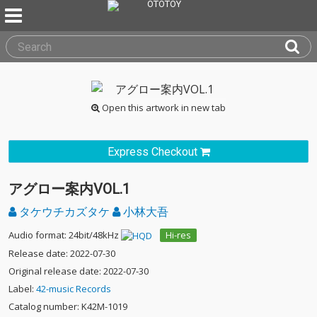
Open this artwork in new tab
Express Checkout
アグロー案内VOL.1
タケウチカズタケ
小林大吾
Audio format: 24bit/48kHz
Hi-res
Release date: 2022-07-30
Original release date: 2022-07-30
Label:
42-music Records
Catalog number: K42M-1019