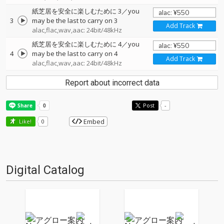
紙芝居を安全に楽しむために 3／you
3
may be the last to carry on 3
Add Track
alac,flac,wav,aac: 24bit/48kHz
紙芝居を安全に楽しむために 4／you
4
may be the last to carry on 4
Add Track
alac,flac,wav,aac: 24bit/48kHz
Report about incorrect data
Post
-
Embed
Like!
0
Digital Catalog