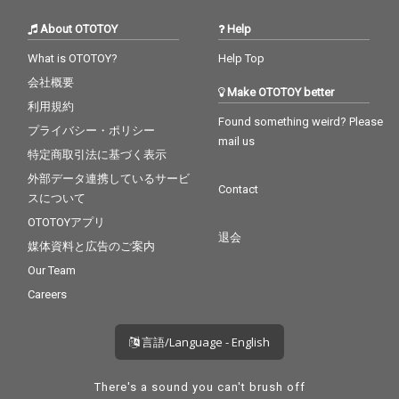
tius（高槻POSSE）と
tius（高槻POSSE）と
いったラッパーまで、
いったラッパーまで、
About OTOTOY
Help
多彩なゲストを迎え、
多彩なゲストを迎え、
タケウチカズタケが、
タケウチカズタケが、
What is OTOTOY?
Help Top
次の10年で目指す場所
次の10年で目指す場所
会社概要
へと繋がる重要な作
へと繋がる重要な作
Make OTOTOY better
品、 これが生誕50周年
品、 これが生誕50周年
利用規約
の2025年にリリースと
の2025年にリリースと
Found something weird? Please
プライバシー・ポリシー
なった、Album「50(fif
なった、Album「50(fif
mail us
ty)」で ある。
ty)」で ある。
特定商取引法に基づく表示
外部データ連携しているサービ
Contact
スについて
OTOTOYアプリ
退会
媒体資料と広告のご案内
Our Team
Careers
言語/Language - English
There's a sound you can't brush off