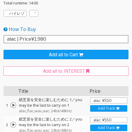
Total runtime: 14:00
ハイレゾ
How To Buy
Add all to Cart
Add all to INTEREST
Title
Price
紙芝居を安全に楽しむために 1／you
1
may be the last to carry on 1
Add Track
alac,flac,wav,aac: 24bit/48kHz
紙芝居を安全に楽しむために 2／you
2
may be the last to carry on 2
Add Track
alac,flac,wav,aac: 24bit/48kHz