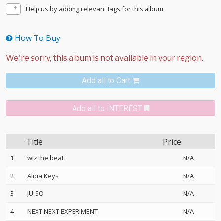
Help us by adding relevant tags for this album
How To Buy
Add all to Cart
Add all to INTEREST
Title
Price
1
wiz the beat
N/A
2
Alicia Keys
N/A
3
JU-SO
N/A
4
NEXT NEXT EXPERIMENT
N/A