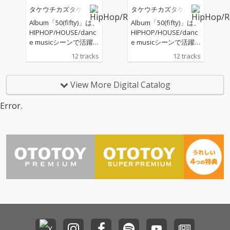
ロー案内VOL.11」今回
ロー案内VOL.11」今回
タケウチカズタケ
タケウチカズタケ
書き下ろされた「惑星
書き下ろされた「惑星
／searching for Iren
／searching for Iren
Album「50(fifty)」は、
Album「50(fifty)」は、
e」は、プラネタリウ
e」は、プラネタリウ
HIPHOP/HOUSE/danc
HIPHOP/HOUSE/danc
ムで宇宙飛行を想像で
ムで宇宙飛行を想像で
e musicシーンで活躍
e musicシーンで活躍
楽しむ緩やかな時間を
楽しむ緩やかな時間を
するキーボーディス
するキーボーディス
12 tracks
12 tracks
リーディングとトラッ
リーディングとトラッ
ト・サウンドプロデュ
ト・サウンドプロデュ
クで表現した、しなや
クで表現した、しなや
ーサーであるタケウチ
ーサーであるタケウチ
かな逸品。 小林大吾フ
かな逸品。 小林大吾フ
カズタケの「blueprin
カズタケの「blueprin
View More Digital Catalog
ァンの間で人気の「手
ァンの間で人気の「手
t」(2021年作)以来の11
t」(2021年作)以来の11
漕ぎボート 2026／hel
漕ぎボート 2026／hel
作目のフルアルバム
作目のフルアルバム
Error.
msman says carefull
msman says carefull
で、 これまでのインス
で、 これまでのインス
y」をリメイクした本
y」をリメイクした本
トメインの作品と違
トメインの作品と違
作では、タケウチカズ
作では、タケウチカズ
い、今作は「歌に拘っ
い、今作は「歌に拘っ
タケが「SUIKA」のメ
タケが「SUIKA」のメ
た作品」が中心で、作
た作品」が中心で、作
ンバーとして、かつて
ンバーとして、かつて
曲編曲演奏トラックプ
曲編曲演奏トラックプ
活動を共にした女性詩
活動を共にした女性詩
ロデュースだけでな
ロデュースだけでな
人totoを客演に迎え
人totoを客演に迎え
く、いわゆるメロディ
く、いわゆるメロディ
て、オリジナルとは一
て、オリジナルとは一
ラインや歌唱までを担
ラインや歌唱までを担
味違う作品に仕上げて
味違う作品に仕上げて
当、作詞に至っても全
当、作詞に至っても全
いる。アグロー案内シ
いる。アグロー案内シ
12曲中4作を自ら拘
12曲中4作を自ら拘
リーズでお馴染み
リーズでお馴染み
り、手掛けている。 メ
り、手掛けている。 メ
（？）の“名探偵山本和
（？）の“名探偵山本和
ロディとコード感、歌
ロディとコード感、歌
男”が真犯人を追い詰め
男”が真犯人を追い詰め
も含めて「タケウチカ
も含めて「タケウチカ