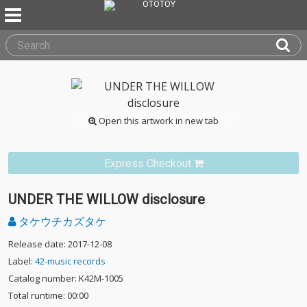
Open this artwork in new tab
Express Checkout
UNDER THE WILLOW disclosure
タケウチカズタケ
Release date: 2017-12-08
Label:
42-music records
Catalog number: K42M-1005
Total runtime: 00:00