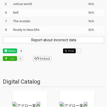
5
untrue world
N/A
6
Bell
N/A
7
The ecstatic
N/A
8
Ready to New ERA
N/A
Report about incorrect data
Post
-
Embed
Like!
0
Digital Catalog