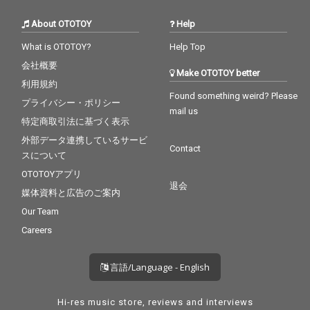
tius（高槻POSSE）と
tius（高槻POSSE）と
いったラッパーまで、
いったラッパーまで、
About OTOTOY
Help
多彩なゲストを迎え、
多彩なゲストを迎え、
タケウチカズタケが、
タケウチカズタケが、
What is OTOTOY?
Help Top
次の10年で目指す場所
次の10年で目指す場所
会社概要
へと繋がる重要な作
へと繋がる重要な作
Make OTOTOY better
品、 これが生誕50周年
品、 これが生誕50周年
利用規約
の2025年にリリースと
の2025年にリリースと
Found something weird? Please
プライバシー・ポリシー
なった、Album「50(fif
なった、Album「50(fif
mail us
ty)」で ある。
ty)」で ある。
特定商取引法に基づく表示
外部データ連携しているサービ
Contact
スについて
OTOTOYアプリ
退会
媒体資料と広告のご案内
Our Team
Careers
言語/Language - English
Hi-res music store, reviews and interviews