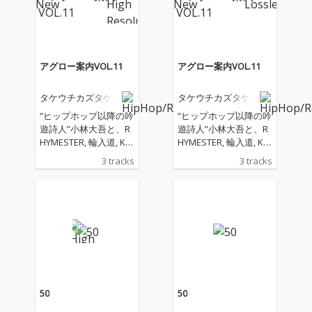
アグロー案内VOL.11
アグロー案内VOL.11
タケウチカズタケ
タケウチカズタケ
“ヒップホップ以降の吟
“ヒップホップ以降の吟
遊詩人”小林大吾と、R
遊詩人”小林大吾と、R
HYMESTER, 輪入道, KE
HYMESTER, 輪入道, KE
N THE 390等のHIPHOP
N THE 390等のHIPHOP
3 tracks
3 tracks
アーティストのサポー
アーティストのサポー
トやA Hundred Birds
トやA Hundred Birds
のメンバーとしてHOU
のメンバーとしてHOU
SE/dance musicシーン
SE/dance musicシーン
で活躍するキーボーデ
で活躍するキーボーデ
ィスト・サウンドプロ
ィスト・サウンドプロ
デューサーであるタケ
デューサーであるタケ
ウチカズタケが、言葉
ウチカズタケが、言葉
と音楽の融合の可能性
と音楽の融合の可能性
を広げるコラボレーシ
を広げるコラボレーシ
50
50
ョン・シリーズ「アグ
ョン・シリーズ「アグ