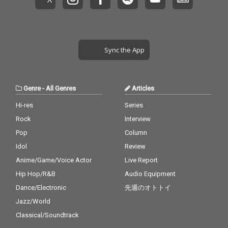
る様子を描いた「容疑
る様子を描いた「容疑
ズタケらしさ」を表現
ズタケらしさ」を表現
者を探せ！／oops! her
者を探せ！／oops! her
した作品を残していき
した作品を残していき
e we go again」も含め
e we go again」も含め
たい、という決意表明
たい、という決意表明
た軽妙な3作を収録。
た軽妙な3作を収録。
的な作品である。 楽曲
的な作品である。 楽曲
小林とタケウチ、2人
小林とタケウチ、2人
制作は主に2021年、コ
制作は主に2021年、コ
Sync the App
が生み出す言葉と音楽
が生み出す言葉と音楽
ロナ禍において曲を書
ロナ禍において曲を書
の世界、これこそ「ア
の世界、これこそ「ア
き溜めて、 タケウチカ
き溜めて、 タケウチカ
グロー案内」である。
グロー案内」である。
ズタケが音楽人生で出
ズタケが音楽人生で出
会ったミュージシャ
会ったミュージシャ
Genre
-
All Genres
Articles
ン、 シンガー、ラッパ
ン、 シンガー、ラッパ
ーに、まるでラブレタ
ーに、まるでラブレタ
Hi-res
Series
ーを送るかのように、
ーを送るかのように、
Rock
Interview
それらの曲を送り、そ
それらの曲を送り、そ
の作品に共感、共鳴し
の作品に共感、共鳴し
Pop
Column
てくれた人達と 約4年
てくれた人達と 約4年
Idol
Review
の時間の中で作り上げ
の時間の中で作り上げ
Anime/Game/Voice Actor
Live Report
た。 Bird、多和田え
た。 Bird、多和田え
み、Sweep、shyoudo
み、Sweep、shyoudo
Hip Hop/R&B
Audio Equipment
g from 韻シスト、岩崎
g from 韻シスト、岩崎
Dance/Electronic
先週のオトトイ
慧（セカイイチ）とい
慧（セカイイチ）とい
ったヴォーカリストか
ったヴォーカリストか
Jazz/World
ら、HI-KING TAKASE、
ら、HI-KING TAKASE、
Classical/Soundtrack
JAB（高槻POSSE）、a
JAB（高槻POSSE）、a