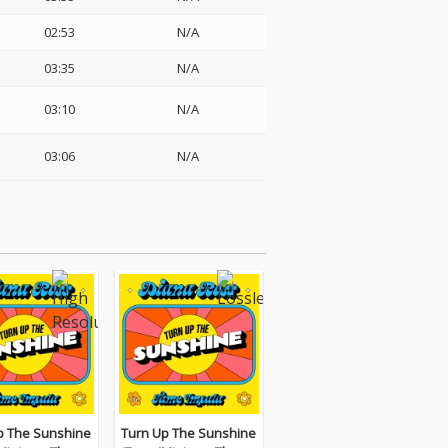
02:53
N/A
03:35
N/A
03:10
N/A
03:06
N/A
p The Sunshine
Turn Up The Sunshine