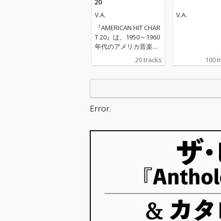
20
V.A.
V.A.
『AMERICAN HIT CHAR
T 20』は、1950～1960
年代のアメリカ音楽シ
ーンを彩ったオールデ
20 tracks
100 t
ィーズの名曲を20曲厳
選した、まさに“懐かし
の洋楽”を楽しむための
決定版コンピレーショ
ンです。ザ・モンキー
Error.
ズ「デイドリーム・ビ
リーバー」、アレサ・
フランクリン「リスペ
クト」、ザ・シュープ
リームス「ベイビー・
ラヴ」、エルヴィス・
プレスリー「ハウン
ド・ドッグ」、ザ・ビ
ーチ・ボーイズ「サー
フィン U.S.A.」など、1
960年代洋楽を代表す
るゴールデンヒットが