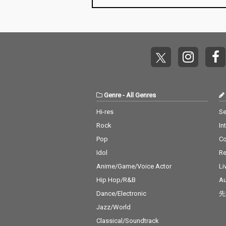
勢ぞろい。さらに、コ
ニー・フランシス、フ
ランキー・ヴァリ、
ザ・ロネッツなど、昭
和世代にも馴染み深い
青春の名曲が並び、ポ
ップス、ソウル、ロッ
クンロール、ヴィンテ
ージポップスと幅広い
ジャンルを網羅してい
Genre
-
All Genres
ます。時代背景ととも
に蘇るメロディは、世
Hi-res
Se
代を超えて愛され続け
Rock
In
るスタンダードナンバ
ーばかり。国内検索に
Pop
C
も強い「洋楽ヒット
Idol
Re
曲」「オールディーズ
名曲」「懐かしの洋
Anime/Game/Voice Actor
Li
楽」を求めるリスナー
Hip Hop/R&B
Au
に最適の一枚です。
Dance/Electronic
先
Jazz/World
Classical/Soundtrack