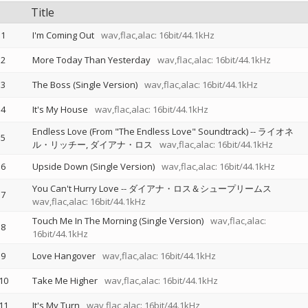
Title
1
I'm Coming Out
wav,flac,alac: 16bit/44.1kHz
2
More Today Than Yesterday
wav,flac,alac: 16bit/44.1kHz
3
The Boss (Single Version)
wav,flac,alac: 16bit/44.1kHz
4
It's My House
wav,flac,alac: 16bit/44.1kHz
Endless Love (From "The Endless Love" Soundtrack)
--
ライオネ
5
ル・リッチー
ダイアナ・ロス
wav,flac,alac: 16bit/44.1kHz
6
Upside Down (Single Version)
wav,flac,alac: 16bit/44.1kHz
You Can't Hurry Love
--
ダイアナ・ロス＆シュープリームス
7
wav,flac,alac: 16bit/44.1kHz
Touch Me In The Morning (Single Version)
wav,flac,alac:
8
16bit/44.1kHz
9
Love Hangover
wav,flac,alac: 16bit/44.1kHz
10
Take Me Higher
wav,flac,alac: 16bit/44.1kHz
11
It's My Turn
wav,flac,alac: 16bit/44.1kHz