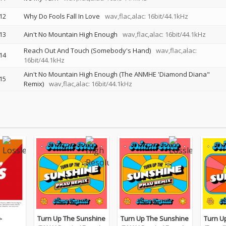
12
Why Do Fools Fall In Love
wav,flac,alac: 16bit/44.1kHz
13
Ain't No Mountain High Enough
wav,flac,alac: 16bit/44.1kHz
Reach Out And Touch (Somebody's Hand)
wav,flac,alac:
14
16bit/44.1kHz
Ain't No Mountain High Enough (The ANMHE 'Diamond Diana"
15
Remix)
wav,flac,alac: 16bit/44.1kHz
-
Turn Up The Sunshine
Turn Up The Sunshine
Turn U