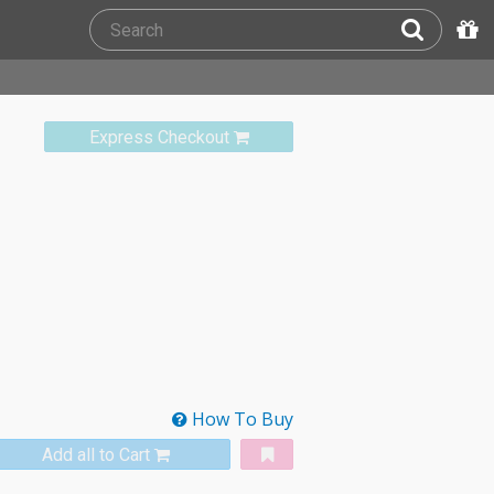
Express Checkout
How To Buy
Add all to Cart