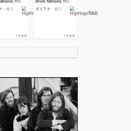
Minions: The Ri
(From 'Minions: The Ri
ru' Soundtrack)
se of Gru' Soundtrack)
ナ・ロス
ダイアナ・ロス
1 track
1 track