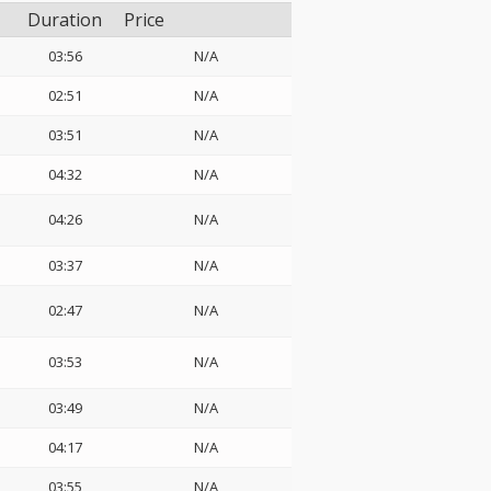
Duration
Price
03:56
N/A
02:51
N/A
03:51
N/A
04:32
N/A
04:26
N/A
03:37
N/A
02:47
N/A
03:53
N/A
03:49
N/A
04:17
N/A
03:55
N/A