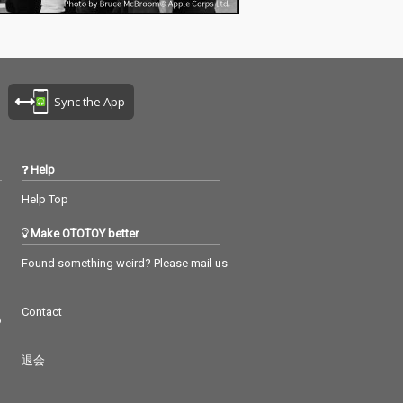
Sync the App
Help
Help Top
Make OTOTOY better
Found something weird? Please mail us
Contact
つ
退会