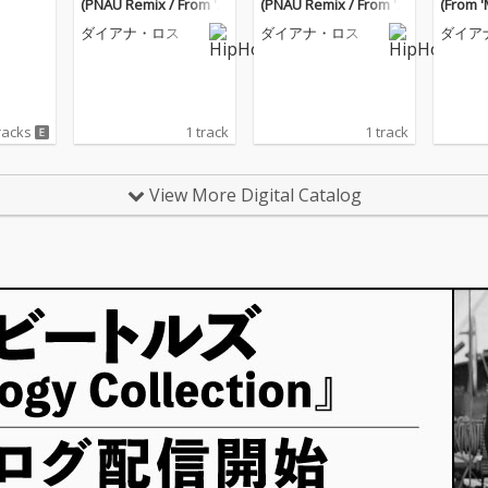
(PNAU Remix / From 'M
(PNAU Remix / From 'M
(From '
inions: The Rise of Gr
inions: The Rise of Gr
se of G
ダイアナ・ロス
ダイアナ・ロス
ダイア
u' Soundtrack)
u' Soundtrack)
racks
1 track
1 track
View More Digital Catalog