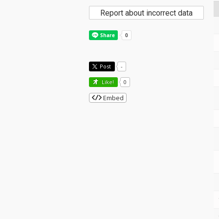
Report about incorrect data
Post
-
Like!
0
Embed