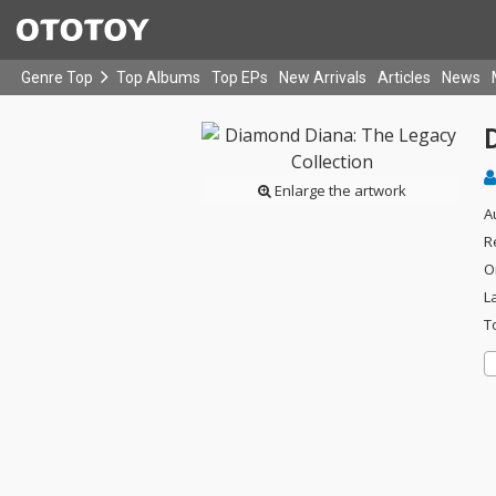
Genre Top
Top Albums
Top EPs
New Arrivals
Articles
News
Enlarge the artwork
A
R
O
L
T