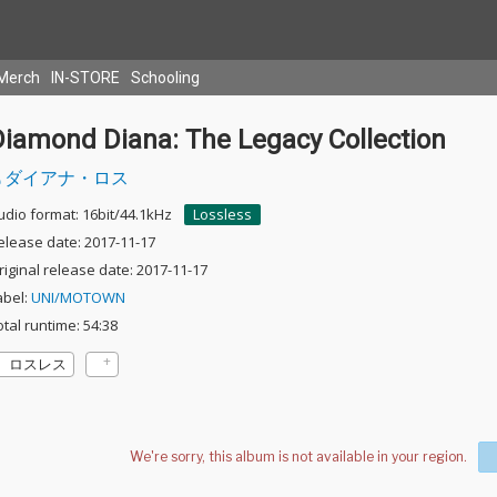
Merch
IN-STORE
Schooling
Diamond Diana: The Legacy Collection
ダイアナ・ロス
udio format: 16bit/44.1kHz
Lossless
elease date: 2017-11-17
riginal release date: 2017-11-17
abel:
UNI/MOTOWN
otal runtime: 54:38
ロスレス