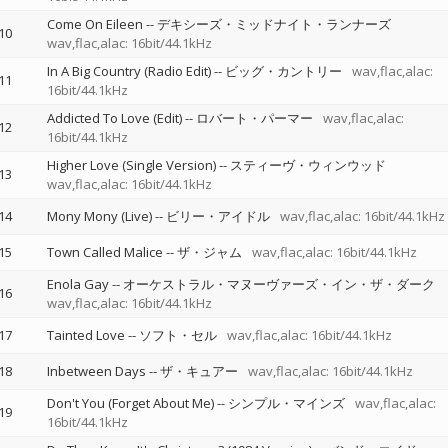
Come On Eileen
--
デキシーズ・ミッドナイト・ランナーズ
10
wav,flac,alac: 16bit/44.1kHz
In A Big Country (Radio Edit)
--
ビッグ・カントリー
wav,flac,alac:
11
16bit/44.1kHz
Addicted To Love (Edit)
--
ロバート・パーマー
wav,flac,alac:
12
16bit/44.1kHz
Higher Love (Single Version)
--
スティーヴ・ウィンウッド
13
wav,flac,alac: 16bit/44.1kHz
14
Mony Mony (Live)
--
ビリー・アイドル
wav,flac,alac: 16bit/44.1kHz
15
Town Called Malice
--
ザ・ジャム
wav,flac,alac: 16bit/44.1kHz
Enola Gay
--
オーケストラル・マヌーヴァーズ・イン・ザ・ダーク
16
wav,flac,alac: 16bit/44.1kHz
17
Tainted Love
--
ソフト・セル
wav,flac,alac: 16bit/44.1kHz
18
Inbetween Days
--
ザ・キュアー
wav,flac,alac: 16bit/44.1kHz
Don't You (Forget About Me)
--
シンプル・マインズ
wav,flac,alac:
19
16bit/44.1kHz