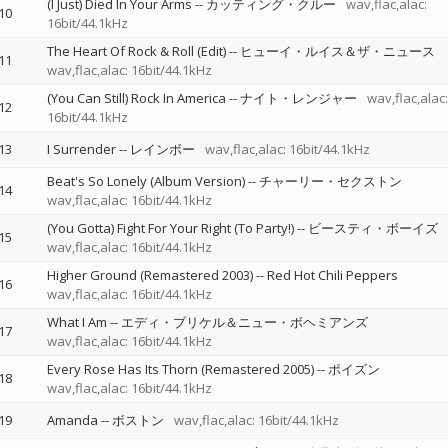
(I Just) Died In Your Arms
--
カッティング・クルー
wav,flac,alac:
10
16bit/44.1kHz
The Heart Of Rock & Roll (Edit)
--
ヒューイ・ルイス＆ザ・ニュース
11
wav,flac,alac: 16bit/44.1kHz
(You Can Still) Rock In America
--
ナイト・レンジャー
wav,flac,alac:
12
16bit/44.1kHz
13
I Surrender
--
レインボー
wav,flac,alac: 16bit/44.1kHz
Beat's So Lonely (Album Version)
--
チャーリー・セクストン
14
wav,flac,alac: 16bit/44.1kHz
(You Gotta) Fight For Your Right (To Party!)
--
ビースティ・ボーイズ
15
wav,flac,alac: 16bit/44.1kHz
Higher Ground (Remastered 2003)
--
Red Hot Chili Peppers
16
wav,flac,alac: 16bit/44.1kHz
What I Am
--
エディ・ブリケル＆ニュー・ボヘミアンズ
17
wav,flac,alac: 16bit/44.1kHz
Every Rose Has Its Thorn (Remastered 2005)
--
ポイズン
18
wav,flac,alac: 16bit/44.1kHz
19
Amanda
--
ボストン
wav,flac,alac: 16bit/44.1kHz