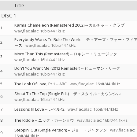
Title
DISC 1
Karma Chameleon (Remastered 2002)
--
カルチャー・クラブ
1
wav,flac,alac: 16bit/44.1kHz
Everybody Wants To Rule The World
--
ティアーズ・フォー・フィ
2
ーズ
wav,flac,alac: 16bit/44.1kHz
More Than This (Remastered)
--
ロキシー・ミュージック
3
wav,flac,alac: 16bit/44.1kHz
Don't You Want Me (2012 Remaster)
--
ヒューマン・リーグ
4
wav,flac,alac: 16bit/44.1kHz
5
The Look Of Love, Pt.1
--
ABC
wav,flac,alac: 16bit/44.1kHz
Shout To The Top (Single Edit)
--
ザ・スタイル・カウンシル
6
wav,flac,alac: 16bit/44.1kHz
7
Lessons In Love
--
レベル42
wav,flac,alac: 16bit/44.1kHz
8
The Riddle
--
ニック・カーショウ
wav,flac,alac: 16bit/44.1kHz
Steppin' Out (Single Version)
--
ジョー・ジャクソン
wav,flac,alac:
9
16bit/44.1kHz