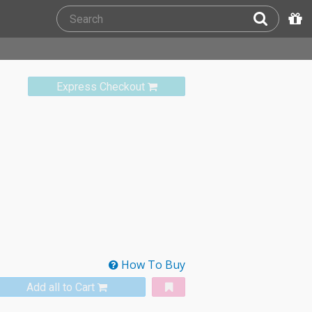
Express Checkout
How To Buy
Add all to Cart