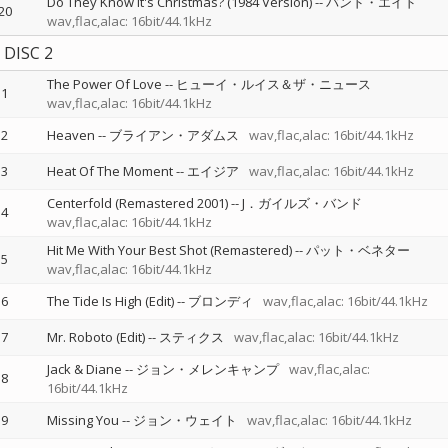
Do They Know It's Christmas? (1984 Version)
--
バンド・エイド
20
wav,flac,alac: 16bit/44.1kHz
DISC 2
The Power Of Love
--
ヒューイ・ルイス＆ザ・ニュース
1
wav,flac,alac: 16bit/44.1kHz
2
Heaven
--
ブライアン・アダムス
wav,flac,alac: 16bit/44.1kHz
3
Heat Of The Moment
--
エイジア
wav,flac,alac: 16bit/44.1kHz
Centerfold (Remastered 2001)
--
J．ガイルズ・バンド
4
wav,flac,alac: 16bit/44.1kHz
Hit Me With Your Best Shot (Remastered)
--
パット・ベネター
5
wav,flac,alac: 16bit/44.1kHz
6
The Tide Is High (Edit)
--
ブロンディ
wav,flac,alac: 16bit/44.1kHz
7
Mr. Roboto (Edit)
--
スティクス
wav,flac,alac: 16bit/44.1kHz
Jack & Diane
--
ジョン・メレンキャンプ
wav,flac,alac:
8
16bit/44.1kHz
9
Missing You
--
ジョン・ウェイト
wav,flac,alac: 16bit/44.1kHz