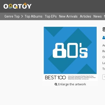
Genre Top
Top Albums
Top EPs
New Arrivals
Articles
News
A
R
O
L
T
Enlarge the artwork