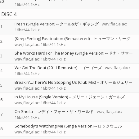
20
16bit/44.1kHz
DISC 4
Fresh (Single Version)
--
クール&ザ・ギャング
wav,flac,alac:
1
16bit/44.1kHz
(Keep Feeling) Fascination (Remastered)
--
ヒューマン・リーグ
2
wav,flac,alac: 16bit/44.1kHz
She Works Hard For The Money (Single Version)
--
ドナ・サマー
3
wav,flac,alac: 16bit/44.1kHz
We Got The Beat (2011 Remaster)
--
ゴーゴーズ
wav,flac,alac:
4
16bit/44.1kHz
Breakin'...There's No Stopping Us (Club Mix)
--
オリー＆ジェリー
5
wav,flac,alac: 16bit/44.1kHz
In My House (Single Version)
--
メリー・ジェーン・ガールズ
6
wav,flac,alac: 16bit/44.1kHz
Oh Sheila
--
レディ・フォー・ザ・ワールド
wav,flac,alac:
7
16bit/44.1kHz
Somebody's Watching Me (Single Version)
--
ロックウェル
8
wav,flac,alac: 16bit/44.1kHz