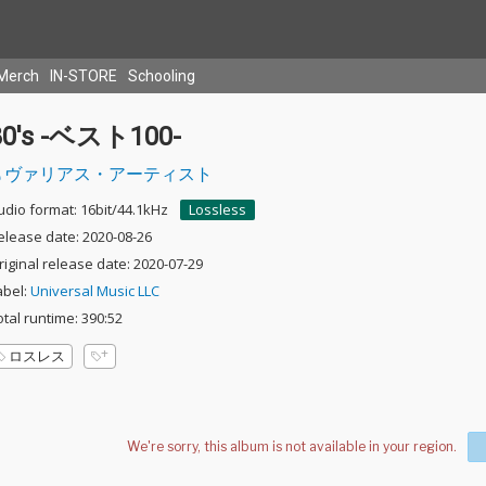
Merch
IN-STORE
Schooling
80's -ベスト100-
ヴァリアス・アーティスト
udio format: 16bit/44.1kHz
Lossless
elease date: 2020-08-26
riginal release date: 2020-07-29
abel:
Universal Music LLC
otal runtime: 390:52
ロスレス