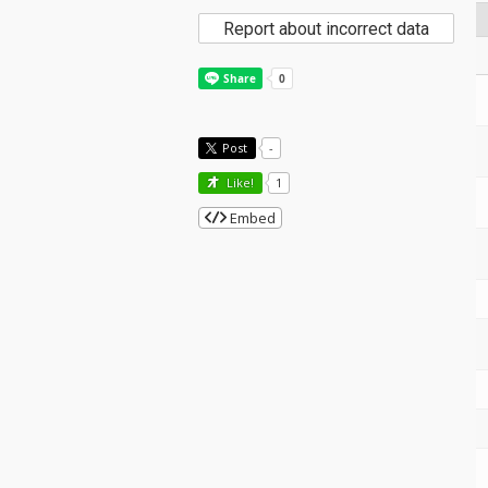
Report about incorrect data
Post
-
Like!
1
Embed