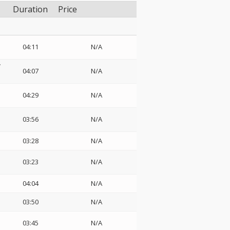
Duration
Price
04:11
N/A
ア
04:07
N/A
04:29
N/A
03:56
N/A
03:28
N/A
03:23
N/A
04:04
N/A
03:50
N/A
03:45
N/A