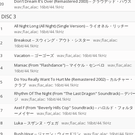
Don't Dream It's Over (Remastered 2003)
--
クラウデッド・ハウス
20
wav,flac,alac: 16bit/44.1kHz
DISC 3
All Night Long (All Night) (Single Version)
--
ライオネル・リッチー
1
wav,flac,alac: 16bit/44.1kHz
Breakout
--
スウィング・アウト・シスター
wav,flac,alac:
2
16bit/44.1kHz
3
Vacation
--
ゴーゴーズ
wav,flac,alac: 16bit/44.1kHz
Maniac (From "Flashdance")
--
マイケル・センベロ
wav,flac,alac:
4
16bit/44.1kHz
Do You Really Want To Hurt Me (Remastered 2002)
--
カルチャー・
5
クラブ
wav,flac,alac: 16bit/44.1kHz
Rhythm Of The Night (From "The Last Dragon" Soundtrack)
--
デバ
6
ジ
wav,flac,alac: 16bit/44.1kHz
Axel F (From "Beverly Hills Cop" Soundtrack)
--
ハロルド・フォルタ
7
ーメイヤー
wav,flac,alac: 16bit/44.1kHz
8
Luka
--
スザンヌ・ヴェガ
wav,flac,alac: 16bit/44.1kHz
9
Rush Hour
--
ジェーン・ウィードリン
wav,flac,alac: 16bit/44.1kHz