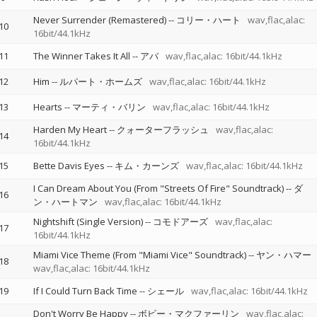
Never Surrender (Remastered)
--
コリー・ハート
wav,flac,alac:
10
16bit/44.1kHz
11
The Winner Takes It All
--
アバ
wav,flac,alac: 16bit/44.1kHz
12
Him
--
ルパート・ホームズ
wav,flac,alac: 16bit/44.1kHz
13
Hearts
--
マーティ・バリン
wav,flac,alac: 16bit/44.1kHz
Harden My Heart
--
クォーターフラッシュ
wav,flac,alac:
14
16bit/44.1kHz
15
Bette Davis Eyes
--
キム・カーンズ
wav,flac,alac: 16bit/44.1kHz
I Can Dream About You (From "Streets Of Fire" Soundtrack)
--
ダ
16
ン・ハートマン
wav,flac,alac: 16bit/44.1kHz
Nightshift (Single Version)
--
コモドアーズ
wav,flac,alac:
17
16bit/44.1kHz
Miami Vice Theme (From "Miami Vice" Soundtrack)
--
ヤン・ハマー
18
wav,flac,alac: 16bit/44.1kHz
19
If I Could Turn Back Time
--
シェール
wav,flac,alac: 16bit/44.1kHz
Don't Worry Be Happy
--
ボビー・マクファーリン
wav,flac,alac: